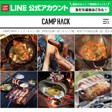
CAMP HACK トップ
›
キャンプ飯・料理の記事一覧
›
キャンプ飯・料理 その他の記事一覧
›
焚き