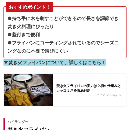
おすすめポイント！
●持ち手に木を刺すことができるので長さを調節でき
焚き火料理にぴったり
●蓋付きで便利
●フライパンにコーティングされているのでシーズニ
ングなのに不要で錆びにくい
▼焚き火フライパンについて、詳しくはこちら！
焚き火フライパンの実力は？柄の仕組みと
カッコよさを徹底解剖！
2023/10/19
fujii mio
ハイランダー
焚き火フライパン