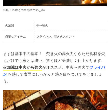
出典：Instagram by
@teshi_low
火加減
中〜強火
必要なアイテム
フライパン、焚き火スタンド
まずは基本中の基本！ 焚き火の高火力ならただ食材を焼
くだけでも家とは違い、驚くほど美味しく仕上がります。
火加減は中火から強火
がオススメ。中火〜強火で
フライパ
ン
を熱して表面にしっかりと焼き目をつけてあげましょ
う。