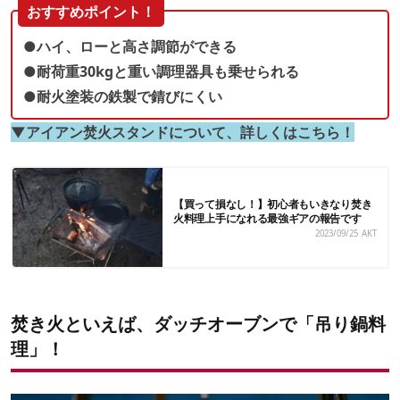
おすすめポイント！
●ハイ、ローと高さ調節ができる
●耐荷重30kgと重い調理器具も乗せられる
●耐火塗装の鉄製で錆びにくい
▼アイアン焚火スタンドについて、詳しくはこちら！
【買って損なし！】初心者もいきなり焚き
火料理上手になれる最強ギアの報告です
2023/09/25
AKT
焚き火といえば、ダッチオーブンで「吊り鍋料
理」！