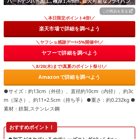
この商品を見る
＼本日限定ポイント4倍!／
楽天市場で詳細を調べよう
＼ヤフショ感謝デー!+5%開催中!／
ヤフーで詳細を調べよう
＼8/20(木)まで!真夏のポイント祭り!／
Amazonで詳細を調べよう
●サイズ：約13cm（外径）、直径約10cm（内径）、約3c
m（深さ）、約11×2.5cm（持ち手） ●重さ：約0.232kg ●
素材：鉄製,ステンレス鋼
おすすめポイント！