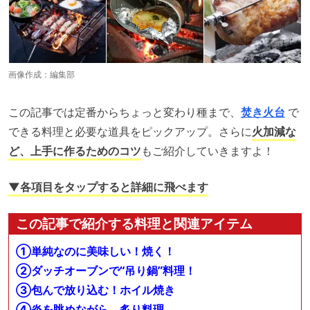
画像作成：編集部
この記事では定番からちょっと変わり種まで、
焚き火台
で
できる料理と必要な道具をピックアップ。さらに
火加減な
ど、上手に作るためのコツ
もご紹介していきますよ！
▼各項目をタップすると詳細に飛べます
この記事で紹介する料理と関連アイテム
①単純なのに美味しい！焼く！
②ダッチオーブンで“吊り鍋”料理！
③包んで放り込む！ホイル焼き
④炎を眺めながら、炙り料理