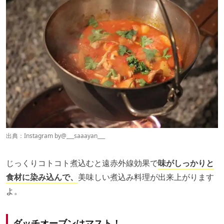
出典：Instagram by
@___saaayan___
じっくりコトコト煮込むと遠赤外線効果で
味がしっかりと
食材に染み込んで、
美味しい煮込み料理が出来上がります
よ。
ダッチオーブンはマスト！