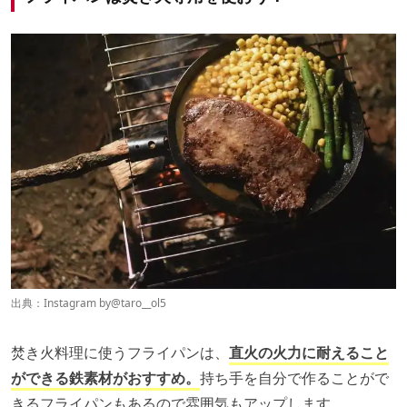
出典：Instagram by
@taro__ol5
焚き火料理に使うフライパンは、
直火の火力に耐えること
ができる鉄素材がおすすめ。
持ち手を自分で作ることがで
きるフライパンもあるので雰囲気もアップします。