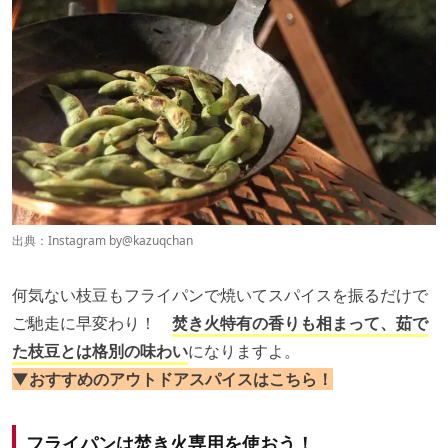
出典：Instagram by
@kazuqchan
何気ない枝豆もフライパンで焼いてスパイスを振るだけで
ご馳走に早変わり！
焚き火特有の香りも相まって、茹で
た枝豆とは格別の味わい
になりますよ。
▼おすすめのアウトドアスパイスはこちら！
フライパンは焚き火専用を使おう！