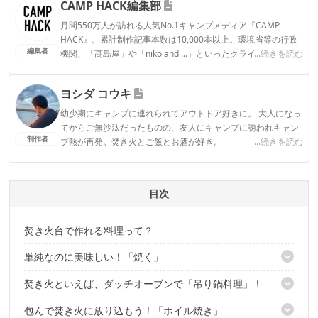
CAMP HACK編集部
月間550万人が訪れる人気No.1キャンプメディア『CAMP
HACK』。累計制作記事本数は10,000本以上。環境省等の行政
編集者
機関、「髙島屋」や「niko and ...」といったクライアントとの
...続きを読む
連携実績多数。また、TBSテレビ『ラヴィット！』等、各メデ
ィアで登壇機会多数の編集部員も所属。
ヨシダ コウキ
CAMP HACK編集部のプロフィール
幼少期にキャンプに連れられてアウトドア好きに。 大人になっ
てからご無沙汰だったものの、友人にキャンプに誘われキャン
制作者
プ熱が再発。焚き火とご飯とお酒が好き。
...続きを読む
ヨシダ コウキのプロフィール
目次
焚き火台で作れる料理って？
単純なのに美味しい！「焼く」
焚き火といえば、ダッチオーブンで「吊り鍋料理」！
フライパンは焚き火専用を使おう！
焚き火スタンドがあるとベター
包んで焚き火に放り込もう！「ホイル焼き」
ダッチオーブンはマスト！