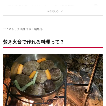
吊り台（トライポッド）も準備！
揺れる炎を眺めながら、じっくり「炙り料理」
破れないようアルミホイルは厚手がおすすめ！
強火で仕上げる！「中華料理」
串は炙り専用の長めがおすすめ！
炙りネットも使える！
超絶ワイルド！「飯盒焚き火飯」
中華鍋があると本格的！
アイキャッチ画像作成：編集部
焚き火台で料理をするならおすすめはコレ！
“料理がしやすい焚き火台”って、どんなもの？
焚き火台で作れる料理って？
焚き火料理を失敗しないためのコツ
定番はどんな料理でもできる万能系焚き火台
網付きならBBQも手軽！
道具を揃えて、焚き火台で料理に挑戦！
直火と遠火の使い分けが肝心
ソロキャンにも！コンパクトに使える焚き火台
火傷には気をつけよう！
レシピ幅を広げる技ありタイプ！
こちらの記事もおすすめ！
強火料理がしたいなら二次燃焼！