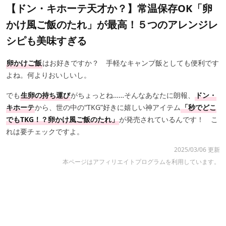
【ドン・キホーテ天才か？】常温保存OK「卵
かけ風ご飯のたれ」が最高！５つのアレンジレ
シピも美味すぎる
卵かけご飯
はお好きですか？ 手軽なキャンプ飯としても便利です
よね。何よりおいしいし。
でも
生卵の持ち運び
がちょっとね……そんなあなたに朗報、
ドン・
キホーテ
から、世の中の“TKG”好きに嬉しい神アイテム
「秒でどこ
でもTKG！？卵かけ風ご飯のたれ」
が発売されているんです！ こ
れは要チェックですよ。
2025/03/06 更新
本ページはアフィリエイトプログラムを利用しています。