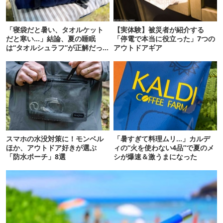
「寝袋だと暑い、タオルケット
【実体験】被災者が紹介する
だと寒い…」結論、夏の睡眠
「停電で本当に役立った」7つの
は“タオルシュラフ”が正解だっ
アウトドアギア
た
スマホの水没対策に！モンベル
「暑すぎて料理ムリ…」カルデ
ほか、アウトドア好きが選ぶ
ィの“火を使わない4品”で夏のメ
「防水ポーチ」8選
シが爆速＆激うまになった