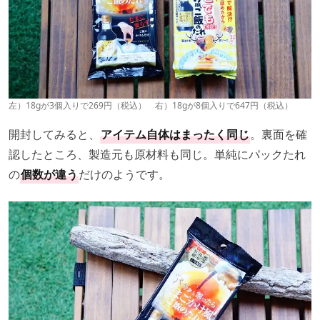
左）18gが3個入りで269円（税込） 右）18gが8個入りで647円（税込）
開封してみると、
アイテム自体はまったく同じ
。裏面を確
認したところ、製造元も原材料も同じ。単純にパックたれ
の
個数が違う
だけのようです。