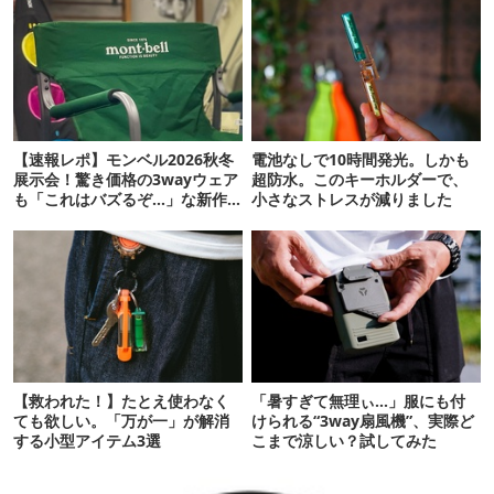
【速報レポ】モンベル2026秋冬
電池なしで10時間発光。しかも
展示会！驚き価格の3wayウェア
超防水。このキーホルダーで、
も「これはバズるぞ…」な新作
小さなストレスが減りました
10選
【救われた！】たとえ使わなく
「暑すぎて無理ぃ…」服にも付
ても欲しい。「万が一」が解消
けられる“3way扇風機”、実際ど
する小型アイテム3選
こまで涼しい？試してみた