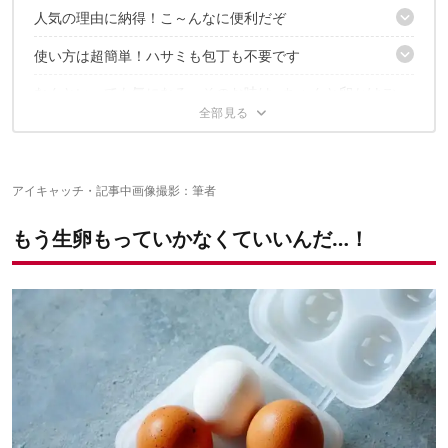
人気の理由に納得！こ～んなに便利だぞ
8個入りと3個入りがある
使い方は超簡単！ハサミも包丁も不要です
ここがいい１｜長い間、常温保存できちゃう
ここがいい２｜持ち運びラクラク！だからキャンプにぴったり
なんといっても気になる、そのお味は…ちゃんと卵かけご
なんか見たことある容器だと思ったら…
ここがいい３｜お弁当にも便利なんです
飯だ！
我が家で人気のアレンジ５選
味付けは、ややしっかりめ
醤油は「たまご好き」が開発したというこだわりっぷり！
【結論】TKGだけじゃない、万能ソースです
アイキャッチ・記事中画像撮影：筆者
【1】たまご不要で手軽に「焼きすきやき」
【2】安定のおいしさ！釜たまうどん風
✓あわせて読みたい
もう生卵もっていかなくていいんだ…！
【3】ペーストにして、トーストのお供にも
【4】クリーミーなソースに変身？！タコのソテー
【5】ちょい足しでお刺身の味変にも◎