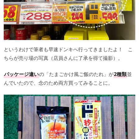
というわけで筆者も早速ドンキへ行ってきましたよ！ こ
ちらが売り場の写真（店員さんに了承を得て撮影）。
パッケージ違い
の「たまごかけ風ご飯のたれ」が
2種類
並
んでいたので、念のため両方買ってみることに。