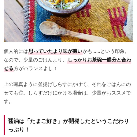
個人的には
思っていたより味が濃い
かも……という印象。
なので、少量のごはんより、
しっかりお茶碗一膳分と合わ
せる
方がバランスよし！
上の写真ように釜揚げしらすにかけて、それをごはんにの
せても◎。しらすだけにかける場合は、少量がおススメで
す。
醤油は「たまご好き」が開発したというこだわり
っぷり！