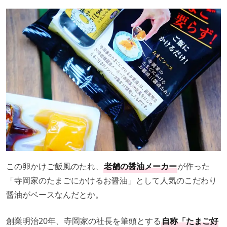
この卵かけご飯風のたれ、
老舗の醤油メーカー
が作った
「寺岡家のたまごにかけるお醤油」として人気のこだわり
醤油がベースなんだとか。
創業明治20年、寺岡家の社長を筆頭とする
自称「たまご好