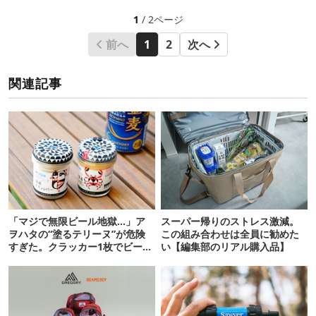
1
/ 2ページ
前へ
1
2
次へ
関連記事
「マジで無限ビール地獄…」ア
スーパー帰りのストレス激減。
ヲハタの“塗るテリーヌ”が危険
この組み合わせは全員に勧めた
すぎた。クラッカー1枚でビール
い【編集部のリアル購入品】
が止まらない！