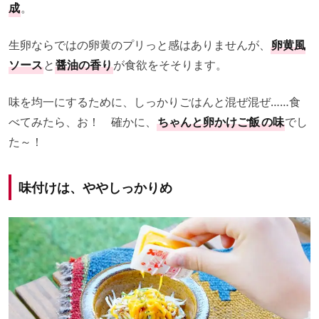
成
。
生卵ならではの卵黄のプリっと感はありませんが、
卵黄風
ソース
と
醤油の香り
が食欲をそそります。
味を均一にするために、しっかりごはんと混ぜ混ぜ……食
べてみたら、お！ 確かに、
ちゃんと卵かけご飯
の味
でし
た～！
味付けは、ややしっかりめ