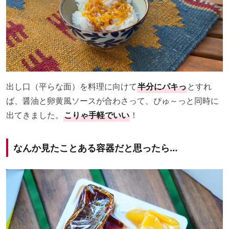
出し口（平らな面）を料理に向けて
半分にパキっ
とすれ
ば、醤油と卵黄風ソースが合わさって、ぴゅ～っと同時に
出てきました。
こりゃ手軽でいい
！
なんか見たことある容器だと思ったら…