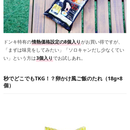
ドンキ特有の
情熱価格設定の8個入り
がお買い得ですが、
「まずは味見をしてみたい」「ソロキャンだし少なくてい
い」という方は
3個入り
でお試しあれ。
秒でどこでもTKG！？卵かけ風ご飯のたれ（18g×8
個）