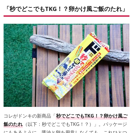
「秒でどこでもTKG！？卵かけ風ご飯のたれ」
コレがドンキの新商品「
秒でどこでもTKG！？卵かけ風ご
飯のたれ
（以下：秒でどこでもTKG！？）」。パッケージ
にもあるように、醤油と卵を用意しなくても、これひとつ