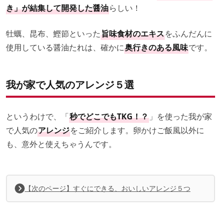
き」が結集して開発した醤油
らしい！
牡蠣、昆布、鰹節といった
旨味食材のエキス
をふんだんに
使用している醤油たれは、確かに
奥行きのある風味
です。
我が家で人気のアレンジ５選
というわけで、「
秒でどこでもTKG！？
」を使った我が家
で人気の
アレンジ
をご紹介します。卵かけご飯風以外に
も、意外と使えちゃうんです。
【次のページ】すぐにできる、おいしいアレンジ５つ