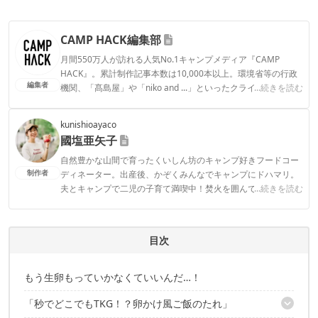
CAMP HACK編集部
月間550万人が訪れる人気No.1キャンプメディア『CAMP
HACK』。累計制作記事本数は10,000本以上。環境省等の行政
編集者
機関、「髙島屋」や「niko and ...」といったクライアントとの
...続きを読む
連携実績多数。また、TBSテレビ『ラヴィット！』等、各メデ
ィアで登壇機会多数の編集部員も所属。
kunishioayaco
CAMP HACK編集部のプロフィール
國塩亜矢子
自然豊かな山間で育ったくいしん坊のキャンプ好きフードコー
制作者
ディネーター。出産後、かぞくみんなでキャンプにドハマリ。
夫とキャンプで二児の子育て満喫中！焚火を囲んで、お酒片手
...続きを読む
においしいものをつまむのが至福の時間。手軽に作れるキャン
プ飯レシピ、ファミキャンを楽しむアイデア、自宅でも使える
便利ギアなどを中心に発信中！「ヒルナンデス！」 「熱狂マニ
目次
アさん！」 「J-wave」などTV・ラジオ番組でもおいしい情報を
発信している。レシピ開発・監修・栄養学コラムも多数のママ
キャンパー。
もう生卵もっていかなくていいんだ…！
國塩亜矢子のプロフィール
「秒でどこでもTKG！？卵かけ風ご飯のたれ」