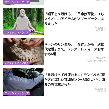
ファッション・ウェア
「帽子じゃ焼ける」「日傘は荷物」→ち
ょうどいいアイテムがスノーピークにあ
りました
2026/08/05
内舘 綾子
ファッション・ウェア
キーンのサンダル、「名作」から「次世
代定番」まで。メンズ・レディースおす
すめ6選
2026/08/04
KOTA TAKAHASHI
ファッション・ウェア
「日焼けって超疲れる…」モンベルの“着
た方が涼しい”話題のパーカ試したら、真
夏の救世主だった
2026/08/04
山畑 理絵
ファッション・ウェア