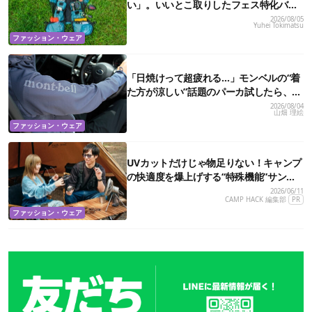
い」。いいとこ取りしたフェス特化バッ
グがあるんです
2026/08/05
Yuhei Tokimatsu
ファッション・ウェア
「日焼けって超疲れる…」モンベルの“着
た方が涼しい”話題のパーカ試したら、真
夏の救世主だった
2026/08/04
山畑 理絵
ファッション・ウェア
UVカットだけじゃ物足りない！キャンプ
の快適度を爆上げする“特殊機能”サング
ラス3選
2026/06/11
CAMP HACK 編集部
PR
ファッション・ウェア