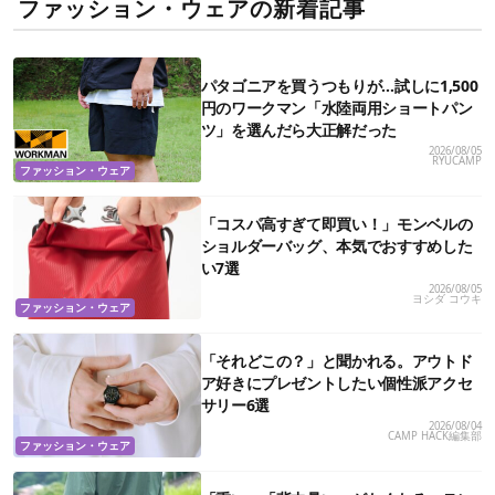
ファッション・ウェアの新着記事
パタゴニアを買うつもりが…試しに1,500
円のワークマン「水陸両用ショートパン
ツ」を選んだら大正解だった
2026/08/05
RYUCAMP
ファッション・ウェア
「コスパ高すぎて即買い！」モンベルの
ショルダーバッグ、本気でおすすめした
い7選
2026/08/05
ヨシダ コウキ
ファッション・ウェア
「それどこの？」と聞かれる。アウトド
ア好きにプレゼントしたい個性派アクセ
サリー6選
2026/08/04
CAMP HACK編集部
ファッション・ウェア