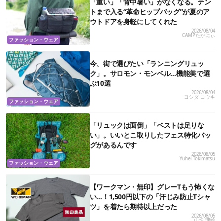
「重い」「背中暑い」がなくなる。テン
トまで入る“革命ヒップバッグ”が夏のア
ウトドアを身軽にしてくれた
2026/08/04
CAMPたかにぃ
ファッション・ウェア
今、街で選びたい「ランニングリュッ
ク」。サロモン・モンベル…機能美で選
ぶ10選
2026/08/04
ヨシダ コウキ
ファッション・ウェア
「リュックは面倒」「ベストは足りな
い」。いいとこ取りしたフェス特化バッ
グがあるんです
2026/08/05
Yuhei Tokimatsu
ファッション・ウェア
【ワークマン・無印】グレーTもう怖くな
い…！1,500円以下の「汗じみ防止Tシャ
ツ」を着たら期待以上だった
2026/08/05
山畑 理絵