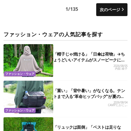
1/135
次のページ
ファッション・ウェアの人気記事を探す
「帽子じゃ焼ける」「日傘は荷物」→ち
ょうどいいアイテムがスノーピークにあ
りました
2026/08/05
内舘 綾子
ファッション・ウェア
「重い」「背中暑い」がなくなる。テン
トまで入る“革命ヒップバッグ”が夏のア
ウトドアを身軽にしてくれた
2026/08/04
CAMPたかにぃ
ファッション・ウェア
「リュックは面倒」「ベストは足りな