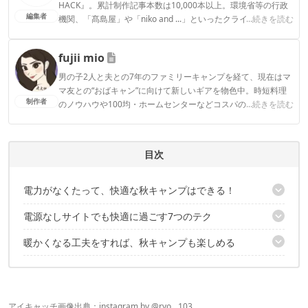
HACK』。累計制作記事本数は10,000本以上。環境省等の行政
編集者
機関、「髙島屋」や「niko and ...」といったクライアントとの
...続きを読む
連携実績多数。また、TBSテレビ『ラヴィット！』等、各メデ
ィアで登壇機会多数の編集部員も所属。
fujii mio
CAMP HACK編集部のプロフィール
男の子2人と夫との7年のファミリーキャンプを経て、現在はマ
マ友との“おばキャン”に向けて新しいギアを物色中。時短料理
制作者
のノウハウや100均・ホームセンターなどコスパの良好なギア
...続きを読む
など、快適＆お得にキャンプを楽しむ情報を日々収集していま
す。
fujii mioのプロフィール
目次
電力がなくたって、快適な秋キャンプはできる！
電源なしサイトでも快適に過ごす7つのテク
電源なしサイトの良さは、やっぱり自由度の高さ！
暖かくなる工夫をすれば、秋キャンプも楽しめる
1. 焚き火もいいけど、薪ストーブ・石油ストーブで暖まる
2. 手持ちの暖かグッズを準備
「紅葉キャンプ」に行けなかった方へ
3. スカート付きのテントやシェルターを選ぼう
4. 寝るときは、底冷えに気をつけてマットに工夫
5. それでも寒ければ、コットで底上げ
アイキャッチ画像出典：instagram by @
ryo__103