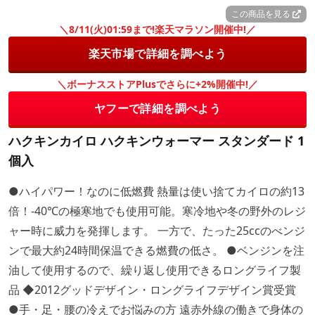
この商品を見る
＼8/11(火)01:59まで!楽天マラソン開催中!／
楽天市場で詳細を調べよう
＼ボーナスストアPlusでさらに+2%開催中!／
ヤフーで詳細を調べよう
ハクキンカイロ ハクキンウォーマー スタンダード 1
個入
●ハイパワー！なのに低燃費 熱量は使い捨てカイロの約13
倍！-40℃の極寒地でも使用可能。寒冷地や冬の野外のレジ
ャー時に威力を発揮します。 一方で、たった25ccのべンジ
ンで最大約24時間保温できる燃費の低さ。 ●ベンジンを注
油して使用するので、繰り返し使用できるロングライフ製
品 ◆2012グッドデザイン・ロングライフデザイン賞受賞
●手・足・腰の冷えでお悩みの方 遠赤外線の働きで身体の