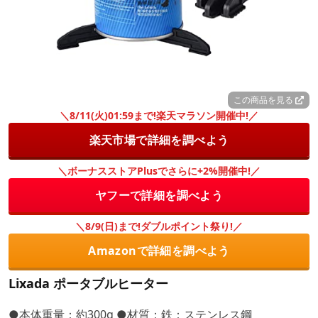
この商品を見る
＼8/11(火)01:59まで!楽天マラソン開催中!／
楽天市場で詳細を調べよう
＼ボーナスストアPlusでさらに+2%開催中!／
ヤフーで詳細を調べよう
＼8/9(日)まで!ダブルポイント祭り!／
Amazonで詳細を調べよう
Lixada ポータブルヒーター
●本体重量：約300g ●材質：鉄：ステンレス鋼