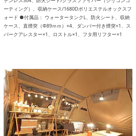
テンレス304、防火シート/グラスファイバー（シリコンコ
ーティング）、収納ケース/1680Dポリエステルオックスフ
ォード ●付属品： ウォータータンクL、防火シート、収納
ケース、直煙突（Φ89ｍｍ）×4、ダンパー付き煙突×1、ス
パークアレスター×1、ロストル×1、フタ用リフター×1