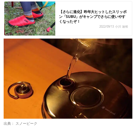
【さらに進化】昨年大ヒットしたスリッポ
ン「SUBU」がキャンプでさらに使いやす
くなったぞ！
2022/09/13
小川 迪裕
出典：
スノーピーク