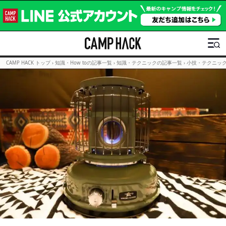
CAMP HACK トップ
›
知識・How toの記事一覧
›
知識・テクニックの記事一覧
›
小技・テクニッ