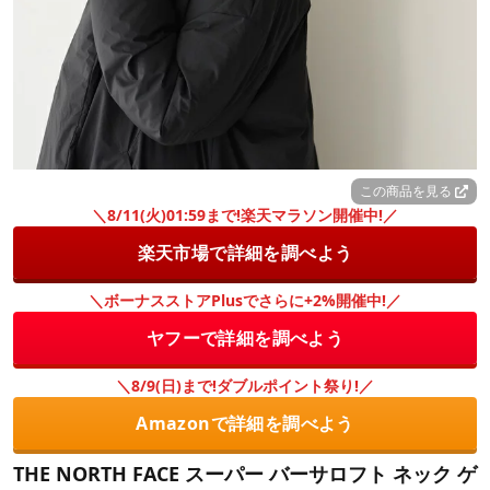
この商品を見る
＼8/11(火)01:59まで!楽天マラソン開催中!／
楽天市場で詳細を調べよう
＼ボーナスストアPlusでさらに+2%開催中!／
ヤフーで詳細を調べよう
＼8/9(日)まで!ダブルポイント祭り!／
Amazonで詳細を調べよう
THE NORTH FACE スーパー バーサロフト ネック ゲ