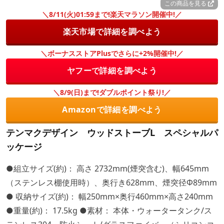
この商品を見る
＼8/11(火)01:59まで!楽天マラソン開催中!／
楽天市場で詳細を調べよう
＼ボーナスストアPlusでさらに+2%開催中!／
ヤフーで詳細を調べよう
＼8/9(日)まで!ダブルポイント祭り!／
Amazonで詳細を調べよう
テンマクデザイン ウッドストーブL スペシャルパ
ッケージ
●組立サイズ(約)： 高さ 2732mm(煙突含む)、幅645mm
（ステンレス棚使用時）、奥行き628mm、煙突径Φ89mm
● 収納サイズ(約)： 幅250mm×奥行460mm×高さ240mm
●重量(約)： 17.5kg ●素材： 本体・ウォータータンク/ス