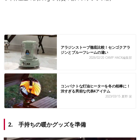
アラジンストーブ徹底比較！センゴクアラ
ジンとブルーフレームの違い
2026/02/20
CAMP HACK編集部
コンパクトな灯油ヒーターを冬の相棒に！
渋すぎる男前な代表4アイテム
2023/03/15
夏野 栄
2. 手持ちの暖かグッズを準備