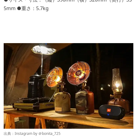
5mm ●重さ：5.7kg
出典：Instagram by ＠
bonita_725