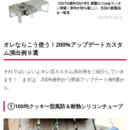
【SOTO新作2021年】衝撃の２wayランタ
ン登場！来年が待ち遠しい、注目の新製品
を一挙見
2022/08/09
加茂 光
オレならこう使う！200%アップデートカスタ
ム演出例９選
それではいよいよオレ流カスタム演出例をご紹介していき
ます！ まずは、200%便利かつ男前アップデート例9選か
ら。
①100均クッキー型風防＆耐熱シリコンチューブ