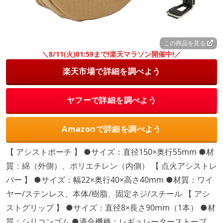
この商品を見る
＼8/11(火)01:59まで!楽天マラソン開催中!／
楽天市場で詳細を調べよう
ヤフーで詳細を調べよう
Amazonで詳細を調べよう
【 アシストポーチ 】 ●サイズ：直径150×奥行55mm ●材
質：綿（外側）、ポリエチレン（内側） 【 点火アシストレ
バー 】 ●サイズ：幅22×奥行40×高さ40mm ●材質：ワイ
ヤー/ステンレス、本体/樹脂、固定ネジ/スチール 【 アシ
ストグリップ 】 ●サイズ：直径8×長さ90mm（1本） ●材
質：シリコンゴム ●適合機種：レギュレーターストーブ