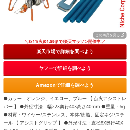
この商品を見る
＼8/11(火)01:59まで!楽天マラソン開催中!／
楽天市場で詳細を調べよう
ヤフーで詳細を調べよう
Amazonで詳細を調べよう
●カラー：オレンジ、イエロー、ブルー 【 点火アシストレ
バー 】 ●外径寸法：幅22×奥行40×高さ40mm ●重量：6g
●材質：ワイヤー/ステンレス、本体/樹脂、固定ネジ/スチ
ール 【 アシストグリップ 】 ●外形寸法：直径8X奥行40X