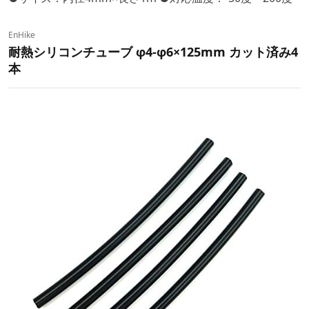
EnHike
耐熱シリコンチューブ φ4-φ6×125mm カット済み4
本