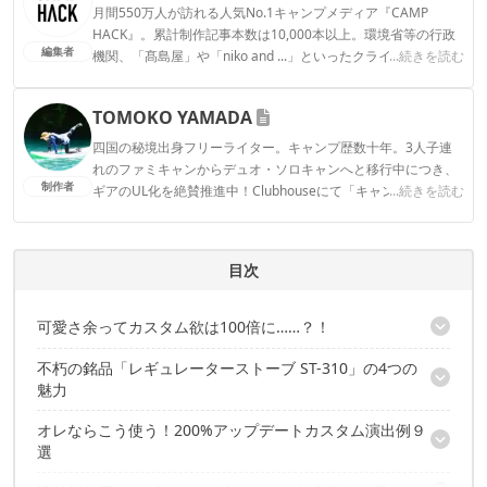
月間550万人が訪れる人気No.1キャンプメディア『CAMP
HACK』。累計制作記事本数は10,000本以上。環境省等の行政
編集者
機関、「髙島屋」や「niko and ...」といったクライアントとの
...続きを読む
連携実績多数。また、TBSテレビ『ラヴィット！』等、各メデ
ィアで登壇機会多数の編集部員も所属。
TOMOKO YAMADA
CAMP HACK編集部のプロフィール
四国の秘境出身フリーライター。キャンプ歴数十年。3人子連
れのファミキャンからデュオ・ソロキャンへと移行中につき、
制作者
ギアのUL化を絶賛推進中！Clubhouseにて「キャンパーさんよ
...続きを読む
ってらっしゃい！」モデレーターやってます。よってらっしゃ
い〜！ Instagram：@tomokoyamada76
TOMOKO YAMADAのプロフィール
目次
可愛さ余ってカスタム欲は100倍に……？！
不朽の銘品「レギュレーターストーブ ST-310」の4つの
足りない部分はカスタムでカバー！みんなどんなカスタムして
魅力
る？
オレならこう使う！200%アップデートカスタム演出例９
その1. マイクロレギュレーターで安定の高火力！
選
その2. コンパクトに携行できる機能美デザイン
その3. 大きめゴトクと低重心で安心調理