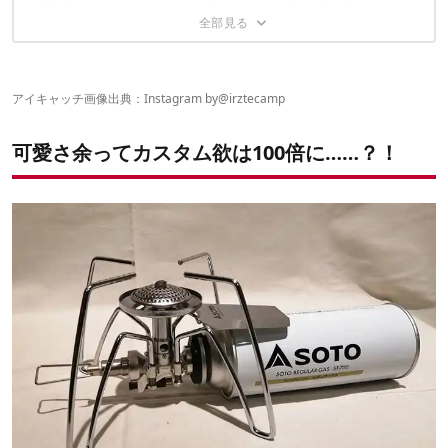
遮熱板兼用テーブルでオレ流スペース効率化例５選
①100均クッキー型風防＆耐熱シリコンチューブ
その4. 家庭用のCB缶が使えてコスパも◎
②点火レバー&グリップセットで便利かつカラフルに
2021年2月発売予定の新作ギアも気になる！
100均一材料で！自作ヒートアタッチメント
①FUTURE FOX「ST-310専用遮熱テーブル」
③CAMP HILLSゴトクで4w1hホットサンドメーカーも◎
②ZEN Camps「ST-310用 遮熱板兼テーブル」
④4w1hコンロサポーターでも安定感増し増し
さらにコア度極まるオレ流カスタム演出例６選
③N-PROJECT「遮熱テーブル」
⑤100均一排水口蓋でカンタン自作遮熱板
アイキャッチ画像出典：Instagram by
@irztecamp
④Space fire「ST310専用アルミ遮熱板堅牢モデル」
⑥溶岩石プレート+遮熱板でおいしさ広がる
オレ流カスタム演出でレギュレーターストーブ愛極まれり。
①アシモクラフツ×Forester'sCafe「FU-GO（フーゴ）」
⑤キャンピングムーン「ソロキッチン」
⑦ミニパックグリル+ヨコザワの盾
②BLACK DESIGN「BXプレート」にビルトイン
可愛さ余ってカスタム欲は100倍に……？！
⑧バーナーパット＋ミニパックグリル
③アシモクラフツ×デバイスワークス「BXプレート用 BX asi
⑨クッカースタンドで2バーナー化
circle」
④A38grateユーザー必見！これがウワサの“ニコシステム”だ
⑤A38grate+38gt310ならもはや死角ナシ！
⑥ST-310がビルトインできるローテーブル