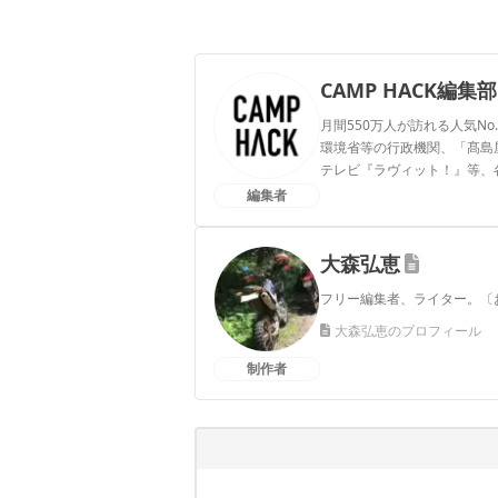
CAMP HACK編集部
月間550万人が訪れる人気No
環境省等の行政機関、「髙島屋」
テレビ『ラヴィット！』等、
編集者
CAMP HACK編集部のプ
大森弘恵
フリー編集者、ライター。〔おひ
大森弘恵のプロフィール
制作者