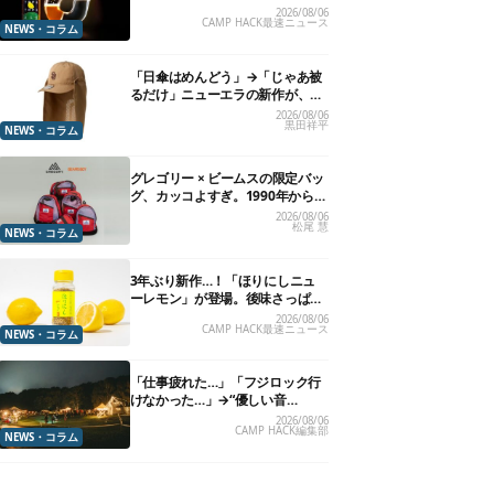
れる”グラスが発売
2026/08/06
CAMP HACK最速ニュース
NEWS・コラム
「日傘はめんどう」→「じゃあ被
るだけ」ニューエラの新作が、真
夏に照準合わせてます
2026/08/06
黒田祥平
NEWS・コラム
グレゴリー × ビームスの限定バッ
グ、カッコよすぎ。1990年から“3
年のみ使用”されていた、紫タグ
2026/08/06
松尾 慧
が復活
NEWS・コラム
3年ぶり新作…！「ほりにしニュ
ーレモン」が登場。後味さっぱり
の万能スパイス！【8月21日発
2026/08/06
CAMP HACK最速ニュース
売】
NEWS・コラム
「仕事疲れた…」「フジロック行
けなかった…」→“優しい音
楽”と“大きな自然”で治癒。まだ間
2026/08/06
CAMP HACK編集部
に合います。
NEWS・コラム