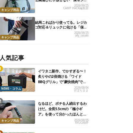
ルダーバッグ」7選
2026/06/25
CAMP HACK編集部
キャンプ用品
結局こればかり使ってる。レジカ
ゴ対応＆リュックに化ける「保冷
トートバッグ」9選
2026/06/25
ally_sasaki
キャンプ用品
人気記事
イワタニ新作、でかすぎる〜！
炙りやの2倍焼ける「ワイド
BBQグリル」で“豪快焼肉”でき
るよ【再販開始】
2026/08/04
NEWS・コラム
ずぼらまま
なるほど、ポチる人続出するわ
けだ。全長5.5cmの「極小ギ
ア」を使って分かったほんとの
魅力
2026/08/05
キャンプ用品
RYUCAMP