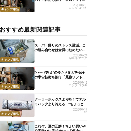
ーラー」17選
2026/07/16
ヨシダ コウキ
キャンプ用品
おすすめ最新関連記事
スーパー帰りのストレス激減。こ
の組み合わせは全員に勧めたい
【編集部のリアル購入品】
2026/07/24
編集部 マツダ
キャンプ用品
“ハード超え”の冷たさ!? ガチ保冷
の宇宙技術も揃う「最強ソフトク
ーラー」17選
2026/07/16
ヨシダ コウキ
キャンプ用品
クーラーボックスより軽くてアル
ミバッグより冷える！“ちょっと
の保冷”に大活躍の軽量バッグ7選
2026/07/17
eri
キャンプ用品
これぞ、夏の正解！ちょい買いや
公園遊びに手放せない「保冷ショ