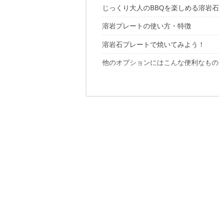
じっくり大人のBBQを楽しめる溶岩
溶岩プレートの使い方・特徴
名品「レギュレーターストーブ」のオ
溶岩石プレートで焼いてみよう！
他のオプションにはこんな便利なもの
締めに焼きおにぎり
デザートにホットケーキ
溶岩石プレートのお手入れについて