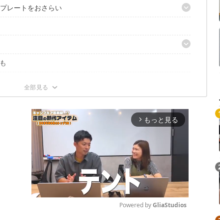
石プレートをおさらい
プション
も
もっと見る
arrow_forward_ios
Powered by 
GliaStudios