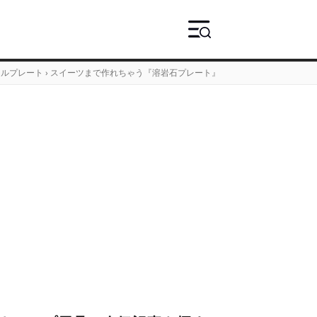
リルプレート
›
スイーツまで作れちゃう『溶岩石プレート』の実力を再検証してみた