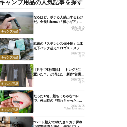
キャンプ用品の人気記事を探す
なるほど、ポチる人続出するわけ
だ。全長5.5cmの「極小ギア」を
使って分かったほんとの魅力
2026/08/05
RYUCAMP
キャンプ用品
話題の「ステンレス保冷剤」は氷
点下パック超え？ロゴス・スノー
ピーク・爆売れノーブランド品を
2026/08/03
キバ
比べてみた
キャンプ用品
【片手で1秒着脱】「トングどこ
置いた？」が消えた！新作“首掛
けトング”、男心くすぐるギミッ
2026/08/01
キバ
クが最高だった
キャンプ用品
たった12g。超ちっちゃなコレ
で、外出時の「割れちゃった…」
がなくなりました
2026/08/05
Yuhei Tokimatsu
キャンプ用品
“ハード超え”の冷たさ!? ガチ保冷
の宇宙技術も揃う「最強ソフトク