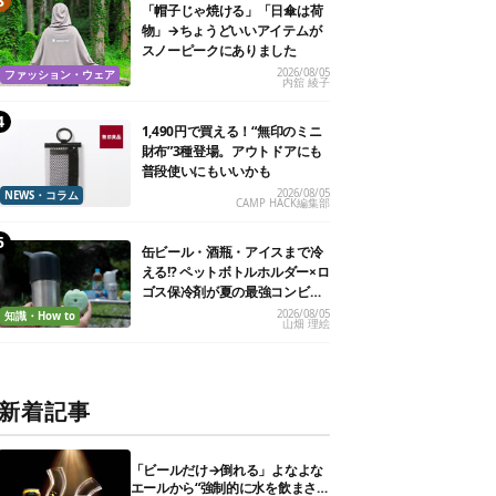
「帽子じゃ焼ける」「日傘は荷
物」→ちょうどいいアイテムが
スノーピークにありました
2026/08/05
ファッション・ウェア
内舘 綾子
1,490円で買える！“無印のミニ
財布”3種登場。アウトドアにも
普段使いにもいいかも
2026/08/05
NEWS・コラム
CAMP HACK編集部
缶ビール・酒瓶・アイスまで冷
える!? ペットボトルホルダー×ロ
ゴス保冷剤が夏の最強コンビだ
った
2026/08/05
知識・How to
山畑 理絵
新着記事
「ビールだけ→倒れる」よなよな
エールから“強制的に水を飲まさ