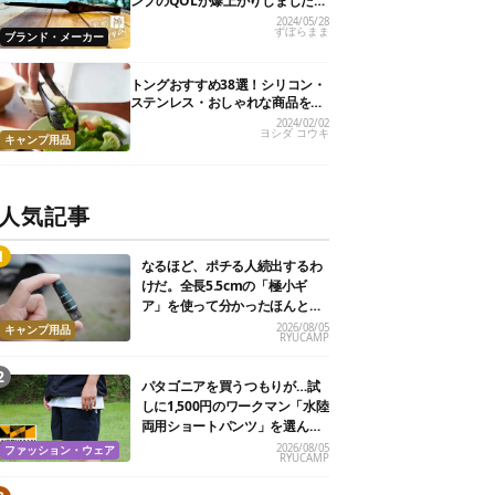
ンプのQOLが爆上がりしました
【私的神アイテム】
2024/05/28
ずぼらまま
ブランド・メーカー
トングおすすめ38選！シリコン・
ステンレス・おしゃれな商品を紹
介
2024/02/02
ヨシダ コウキ
キャンプ用品
人気記事
なるほど、ポチる人続出するわ
けだ。全長5.5cmの「極小ギ
ア」を使って分かったほんとの
魅力
2026/08/05
キャンプ用品
RYUCAMP
パタゴニアを買うつもりが…試
しに1,500円のワークマン「水陸
両用ショートパンツ」を選んだ
ら大正解だった
2026/08/05
ファッション・ウェア
RYUCAMP