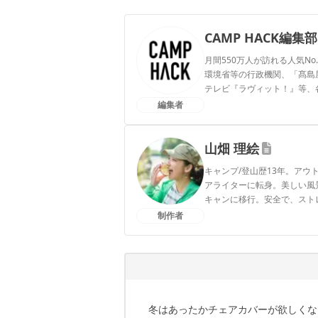
CAMP HACK編集部
月間550万人が訪れる人気No
環境省等の行政機関、「髙島屋」
テレビ『ラヴィット！』等、
編集者
CAMP HACK編集部のプ
山畑 理絵
キャンプ/登山歴13年。ア
アライターに転身。美しい風
キャンに移行。安全で、スト
アをアプデ中。1児の母。
制作者
山畑 理絵のプロフィール
冬はあったかチェアカバーが欲しくな