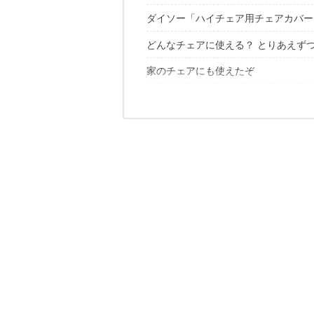
ダイソー「ハイチェア用チェアカバー
ダイソーで770円、破格のチェアカバ
どんなチェアに使える？ とりあえず
リバーシブルで使える
背もたれにかぶせるだけ
家のチェアにも使えたぞ
1｜まずはハイバックチェアにつけて
バックル付きなのも気が利いている
2｜折りたたみローチェアもいける！
こんな使い道もよさそうだ
3｜中央収束タイプのハイチェアは…
4｜相性がよかったのは、定番のハイ
さすがダイソー。770円でこれはスゴ
2枚使ってコットカバーにアレンジし
工夫次第で、いろんなアウトドアチェ
ひざ掛け、ヘッドレストとしても
✔︎あわせて読みたい