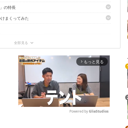
」の特長
ーを見つけてしまった
つけまくってみた
みる
チェア
いや
てみた
アに
もっと見る
arrow_forward_ios
Powered by 
GliaStudios
Mute