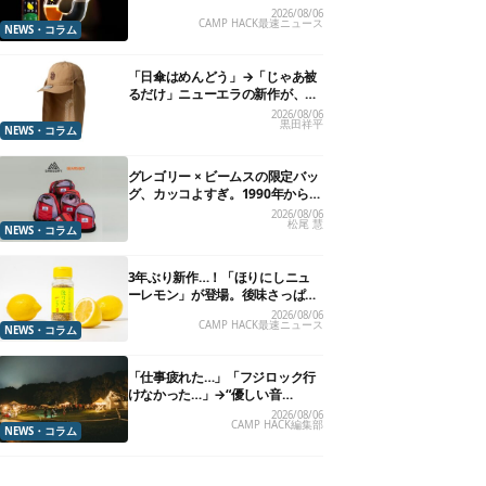
れる”グラスが発売
2026/08/06
CAMP HACK最速ニュース
NEWS・コラム
「日傘はめんどう」→「じゃあ被
るだけ」ニューエラの新作が、真
夏に照準合わせてます
2026/08/06
黒田祥平
NEWS・コラム
グレゴリー × ビームスの限定バッ
グ、カッコよすぎ。1990年から“3
年のみ使用”されていた、紫タグ
2026/08/06
松尾 慧
が復活
NEWS・コラム
3年ぶり新作…！「ほりにしニュ
ーレモン」が登場。後味さっぱり
の万能スパイス！【8月21日発
2026/08/06
CAMP HACK最速ニュース
売】
NEWS・コラム
「仕事疲れた…」「フジロック行
けなかった…」→“優しい音
楽”と“大きな自然”で治癒。まだ間
2026/08/06
CAMP HACK編集部
に合います。
NEWS・コラム