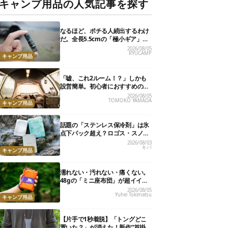
キャンプ用品の人気記事を探す
なるほど、ポチる人続出するわけ
だ。全長5.5cmの「極小ギア」を
使って分かったほんとの魅力
2026/08/05
RYUCAMP
キャンプ用品
「嘘、これ2ルーム！？」しかも
設営簡単。初心者におすすめの最
新“おしゃれ広々テント”7選
2026/08/05
TOMOKO YAMADA
キャンプ用品
話題の「ステンレス保冷剤」は氷
点下パック超え？ロゴス・スノー
ピーク・爆売れノーブランド品を
2026/08/03
キバ
比べてみた
キャンプ用品
濡れない・汚れない・痛くない。
48gの「ミニ座布団」が超イイ具
合
2026/08/05
Yuhei Tokimatsu
キャンプ用品
【片手で1秒着脱】「トングどこ
置いた？」が消えた！新作“首掛