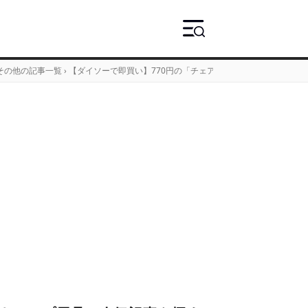
その他の記事一覧
›
【ダイソーで即買い】770円の「チェアカバー」が、4wayで