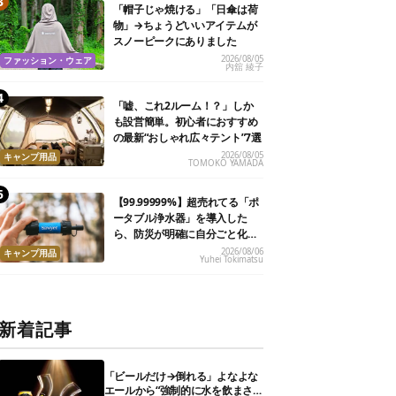
「帽子じゃ焼ける」「日傘は荷
物」→ちょうどいいアイテムが
スノーピークにありました
2026/08/05
ファッション・ウェア
内舘 綾子
「嘘、これ2ルーム！？」しか
も設営簡単。初心者におすすめ
の最新“おしゃれ広々テント”7選
2026/08/05
キャンプ用品
TOMOKO YAMADA
【99.99999%】超売れてる「ポ
ータブル浄水器」を導入した
ら、防災が明確に自分ごと化し
た
2026/08/06
キャンプ用品
Yuhei Tokimatsu
新着記事
「ビールだけ→倒れる」よなよな
エールから“強制的に水を飲まさ