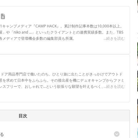
.1キャンプメディア『CAMP HACK』。累計制作記事本数は10,000本以上。
や「niko and ...」といったクライアントとの連携実績多数。また、TBS
各メディアで登壇機会多数の編集部員も所属。
...続きを読む
ロフィール
ウトドア用品専門店で働いたのち、ひとり旅に出たことがきっかけでアウトド
景を求めて日本中をふらふら。その後出産を機にデュオキャンプからファミ
レスフリーで、おしゃれで…という欲張りな願望を叶えるべく、キャンプギ
...続きを読む
目次
る