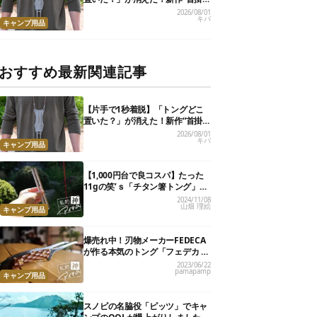
けトング”、男心くすぐるギミッ
2026/08/01
キバ
クが最高だった
キャンプ用品
おすすめ最新関連記事
【片手で1秒着脱】「トングどこ
置いた？」が消えた！新作“首掛
けトング”、男心くすぐるギミッ
2026/08/01
キバ
クが最高だった
キャンプ用品
【1,000円台で良コスパ】たった
11gの笑’ｓ「チタン箸トング」
が、キャンプ飯のストレスを解消
2024/11/08
山畑 理絵
してくれました
キャンプ用品
爆売れ中！刃物メーカーFEDECA
が作る本気のトング「フェデカ ク
レバートング」【私的神アイテ
2023/06/22
pamapamp
ム】
キャンプ用品
スノピの名脇役「ピッツ」でキャ