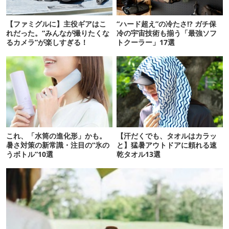
【ファミグルに】主役ギアはこ
“ハード超え”の冷たさ!? ガチ保
れだった。“みんなが撮りたくな
冷の宇宙技術も揃う「最強ソフ
るカメラ”が楽しすぎる！
トクーラー」17選
これ、「水筒の進化形」かも。
【汗だくでも、タオルはカラッ
暑さ対策の新常識・注目の“氷の
と】猛暑アウトドアに頼れる速
うボトル”10選
乾タオル13選