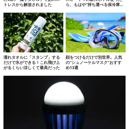
トレスから解放されました
ら、もはや“持ち運べる保冷庫
級”で震えた
濡れタオルに「スタンプ」する
顔をつけるだけで別世界。人気
だけで氷ができる！これ飛び上
の“シュノーケルマスク”おすす
がるくらい涼しくて最高だった
め13選