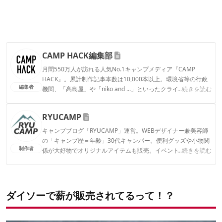
CAMP HACK編集部
月間550万人が訪れる人気No.1キャンプメディア『CAMP
HACK』。累計制作記事本数は10,000本以上。環境省等の行政
編集者
機関、「髙島屋」や「niko and ...」といったクライアントとの
...続きを読む
連携実績多数。また、TBSテレビ『ラヴィット！』等、各メデ
ィアで登壇機会多数の編集部員も所属。
RYUCAMP
CAMP HACK編集部のプロフィール
キャンプブログ「RYUCAMP」運営。WEBデザイナー兼美容師
の「キャンプ歴＝年齢」30代キャンパー。便利グッズや小物関
制作者
係が大好物でオリジナルアイテムも販売。イベントや商品企画
...続きを読む
など幅広く活動中。
RYUCAMPのプロフィール
ダイソーで薪が販売されてるって！？