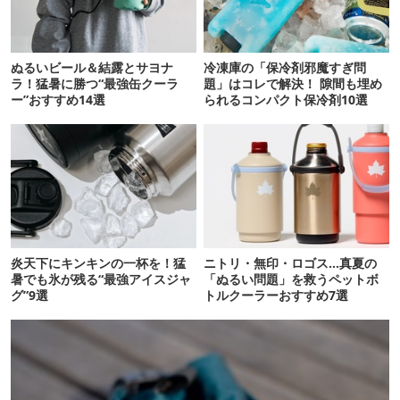
ぬるいビール＆結露とサヨナ
冷凍庫の「保冷剤邪魔すぎ問
ラ！猛暑に勝つ“最強缶クーラ
題」はコレで解決！ 隙間も埋め
ー”おすすめ14選
られるコンパクト保冷剤10選
炎天下にキンキンの一杯を！猛
ニトリ・無印・ロゴス…真夏の
暑でも氷が残る“最強アイスジャ
「ぬるい問題」を救うペットボ
グ”9選
トルクーラーおすすめ7選