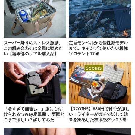
スーパー帰りのストレス激減。
定番モンベルから個性派モデル
この組み合わせは全員に勧めた
まで。キャンプで使いたい最強
い【編集部のリアル購入品】
ソロテント17選
「暑すぎて無理ぃ…」服にも付
【3COINS】880円で背中が涼し
けられる“3way扇風機”、実際ど
い！ライターがガチで試して効
こまで涼しい？試してみた
果を実感した神涼感グッズ3選