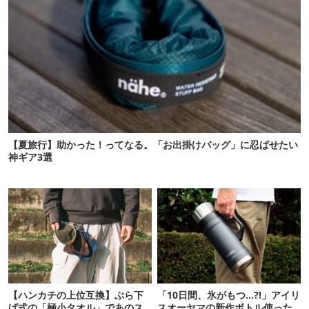
【夏旅行】助かった！ってなる。「お出掛けバッグ」に忍ばせたい
神ギア3選
【ハンカチの上位互換】ぶら下
「10日間、氷がもつ…?!」アイリ
げ式の「極小タオル」であのス
スオーヤマの新作ボトル使った