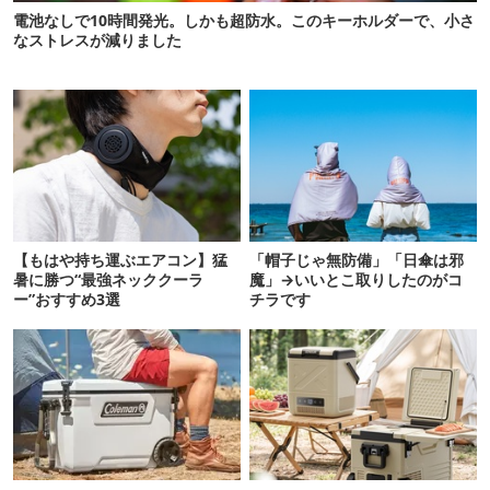
電池なしで10時間発光。しかも超防水。このキーホルダーで、小さ
なストレスが減りました
【もはや持ち運ぶエアコン】猛
「帽子じゃ無防備」「日傘は邪
暑に勝つ“最強ネッククーラ
魔」→いいとこ取りしたのがコ
ー”おすすめ3選
チラです