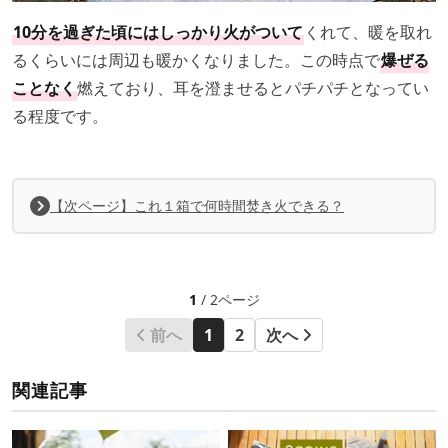
10分を過ぎた頃にはしっかり火がついて
くれて、暖を取れ
るくらいには周辺も暖かくなりました。この時点で
爆ぜる
ことなく
燃えており、耳を澄ませるとパチパチとなってい
る程度です。
【次ページ】これ１箱で何時間焚き火できる？
1
/ 2ページ
前へ
1
2
次へ
関連記事