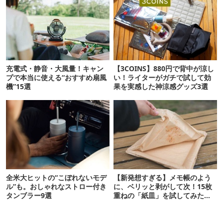
充電式・静音・大風量！キャン
【3COINS】880円で背中が涼し
プで本当に使える“おすすめ扇風
い！ライターがガチで試して効
機”15選
果を実感した神涼感グッズ3選
全米大ヒットの“こぼれないモデ
【新発想すぎる】メモ帳のよう
ル”も。おしゃれなストロー付き
に、ベリッと剥がして次！15枚
タンブラー9選
重ねの「紙皿」を試してみた
ら…