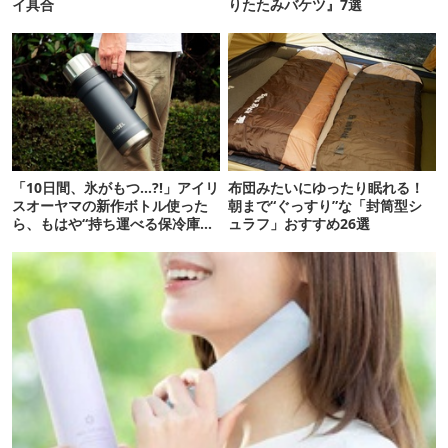
イ具合
りたたみバケツ』7選
「10日間、氷がもつ…?!」アイリ
布団みたいにゆったり眠れる！
スオーヤマの新作ボトル使った
朝まで“ぐっすり”な「封筒型シ
ら、もはや“持ち運べる保冷庫
ュラフ」おすすめ26選
級”で震えた