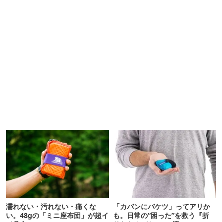
濡れない・汚れない・痛くな
「カバンにバケツ」ってアリか
い。48gの「ミニ座布団」が超イ
も。日常の“困った”を救う『折