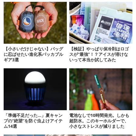
【小さいだけじゃない】バッグ
【検証】やっぱり保冷剤はロゴ
に忍ばせたい進化系パッカブル
スが“最強”！？アイスが溶けな
ギア3選
いって本当か試してみた
「準備不足だった…」夏キャン
電池なしで10時間発光。しかも
プの“絶望”を防ぐ虫よけアイテ
超防水。このキーホルダーで、
ム14選
小さなストレスが減りました