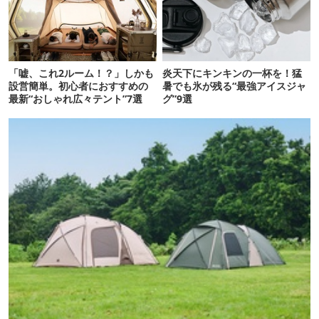
「嘘、これ2ルーム！？」しかも
炎天下にキンキンの一杯を！猛
設営簡単。初心者におすすめの
暑でも氷が残る“最強アイスジャ
最新“おしゃれ広々テント”7選
グ”9選