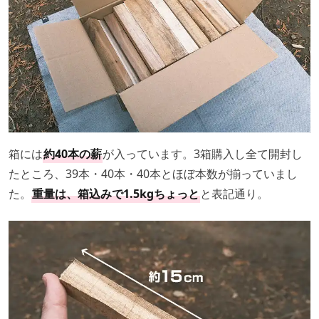
箱には
約40本の薪
が入っています。3箱購入し全て開封し
たところ、39本・40本・40本とほぼ本数が揃っていまし
た。
重量は、箱込みで1.5kgちょっと
と表記通り。