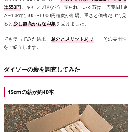
は550円
。キャンプ場などに売られている薪は、広葉樹1束
7〜10kgで600〜1,000円程度が相場。重さと価格だけで見
ると
少し割高かもな印象
を受けました。
でも使ってみた結果、
意外とメリットあり
！ その実用性
をご紹介します。
ダイソーの薪を調査してみた
15cmの薪が約40本