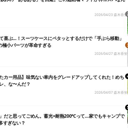
2026/04/23
森木香蛍
て喜ぶ…！スーツケースにペタッとするだけで「手ぶら移動」
円の極小パーツが革命すぎる
2026/04/27
森木香蛍
たカー用品】味気ない車内をグレードアップしてくれた！めち
レ、な〜んだ？
2026/04/07
森木香蛍
」だと思ってごめん。蓄光×耐熱200℃って…家でもキャンプで
番多すぎない？