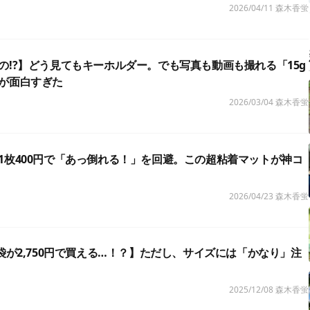
2026/04/11
森木香蛍
の!?】どう見てもキーホルダー。でも写真も動画も撮れる「15g
が面白すぎた
2026/03/04
森木香蛍
1枚400円で「あっ倒れる！」を回避。この超粘着マットが神コ
2026/04/23
森木香蛍
寝袋が2,750円で買える…！？】ただし、サイズには「かなり」注
2025/12/08
森木香蛍