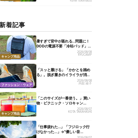
Yuhei Tokimatsu
新着記事
暑すぎて背中が蒸れる…問題に！
DODの電源不要「冷却パッド」を
試したら、夏の移動がラクになっ
2026/08/08
RYUCAMP
た
キャンプ用品
「スッと履ける」「かかとを踏め
る」。脱ぎ履きのイライラが消え
る快適“スニーカーサンダル”6選
2026/08/08
内舘 綾子
ファッション・ウェア
「このサイズが一番使う。」買い
物・ピクニック・ソロキャン
に“ちょうどいい”小型クーラーボ
2026/08/07
KOTA TAKAHASHI
ックス13選
キャンプ用品
「仕事疲れた…」「フジロック行
けなかった…」→“優しい音
楽”と“大きな自然”で治癒。まだ間
2026/08/07