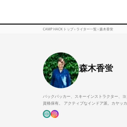
CAMP HACK トップ
›
ライター一覧
›
森木香蛍
森木香蛍
バックパッカー、スキーインストラクター、ヨガイ
資格保有。 アクティブなインドア派。カヤッ