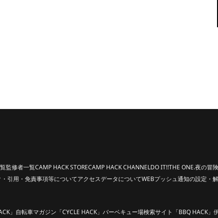
覧
監修者一覧
CAMP HACK STORE
CAMP HACK CHANNEL
DO IT!!
THE ONE.
夜の冒険
ク・引用・免責事項等について
アクセスデータについて
WEBプッシュ通知の設定・
ACK」
自転車マガジン「CYCLE HACK」
バーベキュー場検索サイト「BBQ HACK」