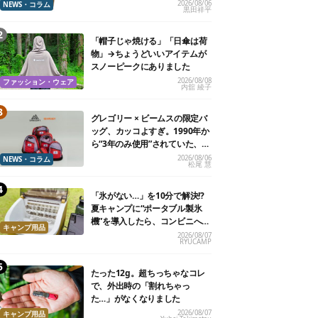
2026/08/06
NEWS・コラム
黒田祥平
「帽子じゃ焼ける」「日傘は荷
物」→ちょうどいいアイテムが
スノーピークにありました
2026/08/08
ファッション・ウェア
内舘 綾子
グレゴリー × ビームスの限定バ
ッグ、カッコよすぎ。1990年か
ら“3年のみ使用”されていた、紫
タグが復活
2026/08/06
NEWS・コラム
松尾 慧
「氷がない…」を10分で解決!?
夏キャンプに“ポータブル製氷
機”を導入したら、コンビニへ走
キャンプ用品
る必要がなくなった
2026/08/07
RYUCAMP
たった12g。超ちっちゃなコレ
で、外出時の「割れちゃっ
た…」がなくなりました
2026/08/07
キャンプ用品