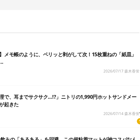
】メモ帳のように、ベリッと剥がして次！15枚重ねの「紙皿」
…
2026/07/17
森木香蛍
理で、耳までサクサク…!?」ニトリの1,990円ホットサンドメー
が起きた
2026/07/14
森木香蛍
、外飲みの「あるある」を回避。この超粘着マットが神コスパなん