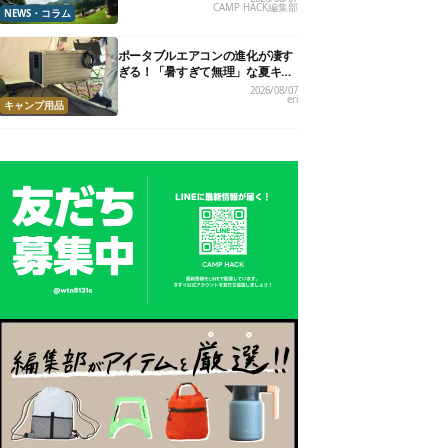
CAMP HACK編集部
に合います。
NEWS・コラム
ポータブルエアコンの進化が凄す
ぎる！「暑すぎて無理」な夏キャ
ンプを激変させる最新5選
2026/08/07
eri
キャンプ用品