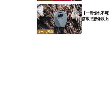
【一目惚れ不可避
搭載で想像以上
キャンプ用品