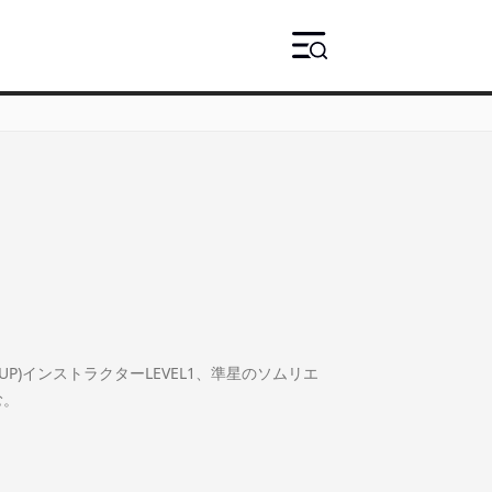
)インストラクターLEVEL1、準星のソムリエ
む。