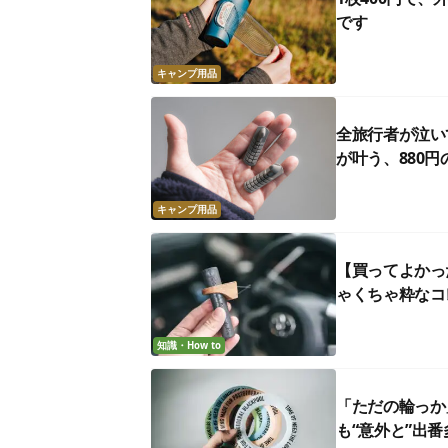
です
キャンプ用品
全旅行者が泣い
が叶う、880
キャンプ用品
【買ってよかっ
ゃくちゃ粋なコ
知識・How to
「ただの輪っか
も“意外と”出