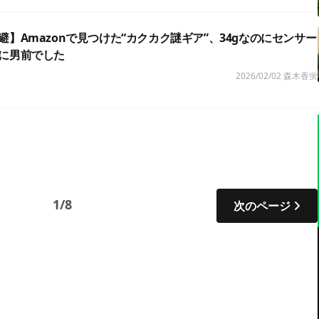
】Amazonで見つけた“カクカク謎ギア”、34gなのにセンサー
に男前でした
2026/02/02
森木香蛍
1/8
次のページ