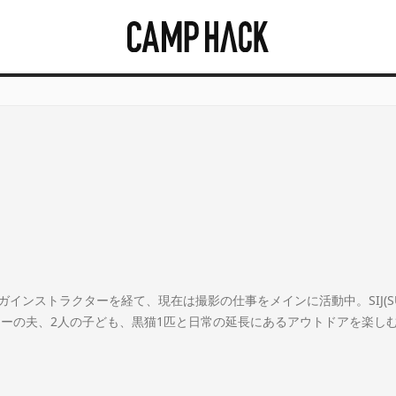
ンストラクターを経て、現在は撮影の仕事をメインに活動中。SIJ(SUP
カーの夫、2人の子ども、黒猫1匹と日常の延長にあるアウトドアを楽し