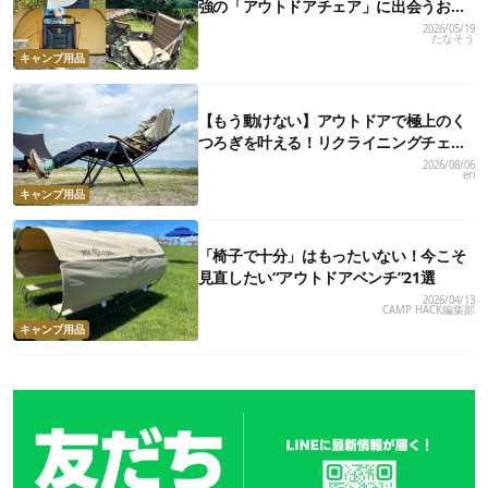
強の「アウトドアチェア」に出会うおす
すめ17選
2026/05/19
たなそう
キャンプ用品
【もう動けない】アウトドアで極上のく
つろぎを叶える！リクライニングチェ
ア・コット8選
2026/08/06
eri
キャンプ用品
「椅子で十分」はもったいない！今こそ
見直したい“アウトドアベンチ”21選
2026/04/13
CAMP HACK編集部
キャンプ用品