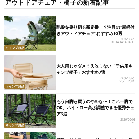
アウトドアチェア・椅子の新着記事
酷暑を乗り切る新定番！？注目の“屋根付
きアウトドアチェア”おすすめ10選
2026/06/29
KOTA TAKAHASHI
キャンプ用品
大人用じゃダメ？失敗しない「子供用キ
ャンプ椅子」おすすめ7選
2026/06/23
ヨシダ コウキ
キャンプ用品
もう何脚も買うのやめな〜！これ一脚で
OK。ハイ・ロー高さ調整できる優秀チェ
ア6選
2026/06/09
eri
キャンプ用品