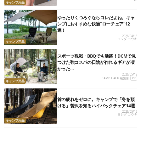
キャンプ用品
ゆったりくつろぐならコレだよね。キャ
ンプにおすすめな快適“ローチェア”12
選！
2026/04/16
ヨシダ コウキ
キャンプ用品
スポーツ観戦・BBQでも活躍！DCMで見
つけた強コスパの日陰が作れるギアが凄
かった…
2026/05/18
CAMP HACK 編集部
PR
キャンプ用品
首の疲れをゼロに。キャンプで「身を預
ける」贅沢を知るハイバックチェア14選
2026/05/13
ヨシダ コウキ
キャンプ用品