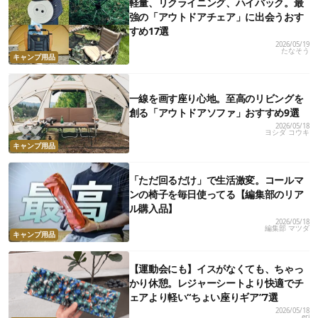
軽量、リクライニング、ハイバック。最
強の「アウトドアチェア」に出会うおす
すめ17選
2026/05/19
たなそう
キャンプ用品
一線を画す座り心地。至高のリビングを
創る「アウトドアソファ」おすすめ9選
2026/05/18
ヨシダ コウキ
キャンプ用品
「ただ回るだけ」で生活激変。コールマ
ンの椅子を毎日使ってる【編集部のリア
ル購入品】
2026/05/18
編集部 マツダ
キャンプ用品
【運動会にも】イスがなくても、ちゃっ
かり休憩。レジャーシートより快適でチ
ェアより軽い“ちょい座りギア”7選
2026/05/18
eri