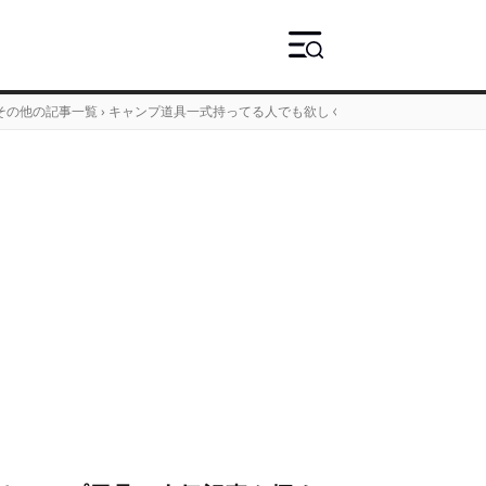
その他の記事一覧
›
キャンプ道具一式持ってる人でも欲しくなる？！ナフコの「オッ