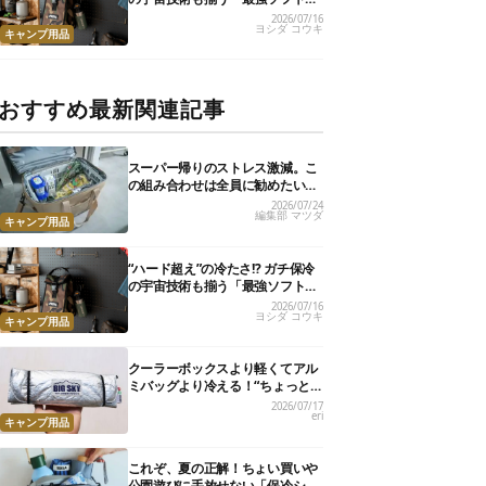
ーラー」17選
2026/07/16
ヨシダ コウキ
キャンプ用品
おすすめ最新関連記事
スーパー帰りのストレス激減。こ
の組み合わせは全員に勧めたい
【編集部のリアル購入品】
2026/07/24
編集部 マツダ
キャンプ用品
“ハード超え”の冷たさ!? ガチ保冷
の宇宙技術も揃う「最強ソフトク
ーラー」17選
2026/07/16
ヨシダ コウキ
キャンプ用品
クーラーボックスより軽くてアル
ミバッグより冷える！“ちょっと
の保冷”に大活躍の軽量バッグ7選
2026/07/17
eri
キャンプ用品
これぞ、夏の正解！ちょい買いや
公園遊びに手放せない「保冷ショ