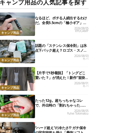
キャンプ用品の人気記事を探す
なるほど、ポチる人続出するわけ
だ。全長5.5cmの「極小ギア」を
使って分かったほんとの魅力
2026/08/05
RYUCAMP
キャンプ用品
話題の「ステンレス保冷剤」は氷
点下パック超え？ロゴス・スノー
ピーク・爆売れノーブランド品を
2026/08/03
キバ
比べてみた
キャンプ用品
【片手で1秒着脱】「トングどこ
置いた？」が消えた！新作“首掛
けトング”、男心くすぐるギミッ
2026/08/01
キバ
クが最高だった
キャンプ用品
たった12g。超ちっちゃなコレ
で、外出時の「割れちゃった…」
がなくなりました
2026/08/05
Yuhei Tokimatsu
キャンプ用品
“ハード超え”の冷たさ!? ガチ保冷
の宇宙技術も揃う「最強ソフトク