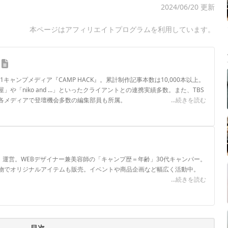
2024/06/20 更新
本ページはアフィリエイトプログラムを利用しています。
.1キャンプメディア『CAMP HACK』。累計制作記事本数は10,000本以上。
や「niko and ...」といったクライアントとの連携実績多数。また、TBS
各メディアで登壇機会多数の編集部員も所属。
...続きを読む
ロフィール
P」運営。WEBデザイナー兼美容師の「キャンプ歴＝年齢」30代キャンパー。
物でオリジナルアイテムも販売。イベントや商品企画など幅広く活動中。
...続きを読む
目次