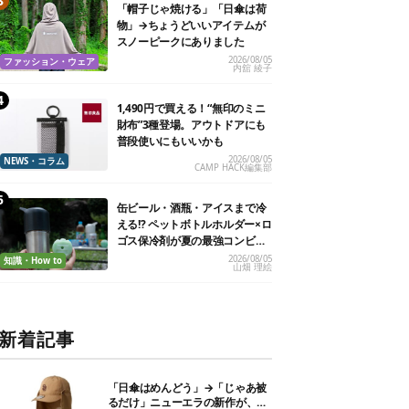
「帽子じゃ焼ける」「日傘は荷
物」→ちょうどいいアイテムが
スノーピークにありました
2026/08/05
ファッション・ウェア
内舘 綾子
1,490円で買える！“無印のミニ
財布”3種登場。アウトドアにも
普段使いにもいいかも
2026/08/05
NEWS・コラム
CAMP HACK編集部
缶ビール・酒瓶・アイスまで冷
える!? ペットボトルホルダー×ロ
ゴス保冷剤が夏の最強コンビだ
った
2026/08/05
知識・How to
山畑 理絵
新着記事
「日傘はめんどう」→「じゃあ被
るだけ」ニューエラの新作が、真