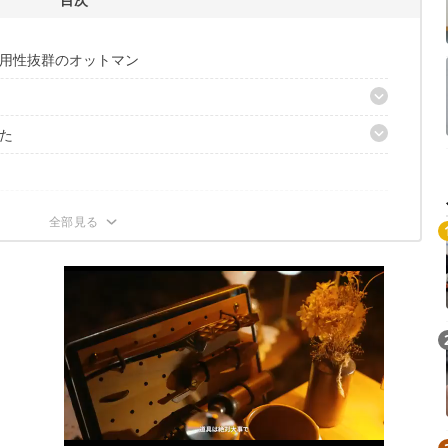
用性抜群のオットマン
た
いサイズ感
るだけ