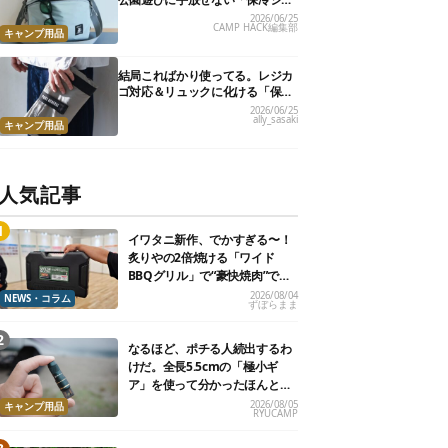
ルダーバッグ」7選
2026/06/25
CAMP HACK編集部
キャンプ用品
結局こればかり使ってる。レジカ
ゴ対応＆リュックに化ける「保冷
トートバッグ」9選
2026/06/25
ally_sasaki
キャンプ用品
人気記事
イワタニ新作、でかすぎる〜！
炙りやの2倍焼ける「ワイド
BBQグリル」で“豪快焼肉”でき
るよ【再販開始】
2026/08/04
NEWS・コラム
ずぼらまま
なるほど、ポチる人続出するわ
けだ。全長5.5cmの「極小ギ
ア」を使って分かったほんとの
魅力
2026/08/05
キャンプ用品
RYUCAMP