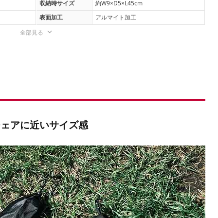
収納時サイズ
約W9×D5×L45cm
表面加工
アルマイト加工
全部見る
チェアに近いサイズ感