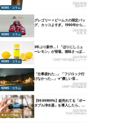
夏に照準合わせてます
2026/08/06
黒田祥平
NEWS・コラム
グレゴリー × ビームスの限定バッ
グ、カッコよすぎ。1990年から“3
年のみ使用”されていた、紫タグ
2026/08/06
松尾 慧
が復活
NEWS・コラム
3年ぶり新作…！「ほりにしニュ
ーレモン」が登場。後味さっぱり
の万能スパイス！【8月21日発
2026/08/06
CAMP HACK最速ニュース
売】
NEWS・コラム
「仕事疲れた…」「フジロック行
けなかった…」→“優しい音
楽”と“大きな自然”で治癒。まだ間
2026/08/06
CAMP HACK編集部
に合います。
NEWS・コラム
【99.99999%】超売れてる「ポー
タブル浄水器」を導入したら、防
災が明確に自分ごと化した
2026/08/06
Yuhei Tokimatsu
キャンプ用品