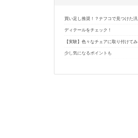
買い足し推奨！？ナフコで見つけた汎
ディテールをチェック！
【実験】色々なチェアに取り付けてみ
収納サイズは、コンパクトチェアに近
組み立ては簡単1分！
少し気になるポイントも
ヘリノックスの各種チェア
チェアへの接続はフック1箇所をつけ
コールマン「レイチェア」
一度体験したらやめられない
カーミットチェア
WAQ「ウッドチェア」
あわせて読みたい
単品でも使用もアリ……？