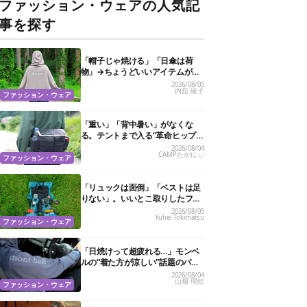
ファッション・ウェアの人気記
事を探す
「帽子じゃ焼ける」「日傘は荷
物」→ちょうどいいアイテムがス
ノーピークにありました
2026/08/05
内舘 綾子
ファッション・ウェア
「重い」「背中暑い」がなくな
る。テントまで入る“革命ヒップ
バッグ”が夏のアウトドアを身軽
2026/08/04
CAMPたかにぃ
にしてくれた
ファッション・ウェア
「リュックは面倒」「ベストは足
りない」。いいとこ取りしたフェ
ス特化バッグがあるんです
2026/08/05
Yuhei Tokimatsu
ファッション・ウェア
「日焼けって超疲れる…」モンベ
ルの“着た方が涼しい”話題のパー
カ試したら、真夏の救世主だった
2026/08/04
山畑 理絵
ファッション・ウェア