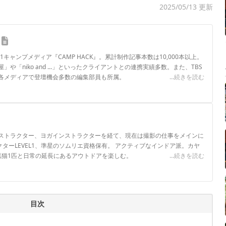
2025/05/13 更新
.1キャンプメディア『CAMP HACK』。累計制作記事本数は10,000本以上。
や「niko and ...」といったクライアントとの連携実績多数。また、TBS
各メディアで登壇機会多数の編集部員も所属。
...続きを読む
ロフィール
ストラクター、ヨガインストラクターを経て、現在は撮影の仕事をメインに
トラクターLEVEL1、準星のソムリエ資格保有。 アクティブなインドア派。カヤ
黒猫1匹と日常の延長にあるアウトドアを楽しむ。
...続きを読む
目次