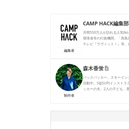
CAMP HACK編集部
月間550万人が訪れる人気No
環境省等の行政機関、「髙島屋」
テレビ『ラヴィット！』等、
編集者
CAMP HACK編集部のプ
森木香蛍
バックパッカー、スキーイン
活動中。SIJ(SUP)インス
ッカーの夫、2人の子ども、
制作者
森木香蛍のプロフィール