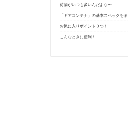
荷物がいつも多いんだよな〜
「ギアコンテナ」の基本スペックをま
ゼロポイントって？
お気に入りポイント３つ！
こんなときに便利！
1｜とにかく軽い216g
2｜耐久性もお墨付き
シンプルだけど使いやすい！家族兼用
1｜デイリーユーズ
3｜トート・リュックの2WAY仕様が
2｜仕事で
4｜ザッと荷物の出し入れがしやすい
今ならモンベル50周年モデルもあるよ
3｜子どもの野外活動で
✔️こちらの記事もおすすめ