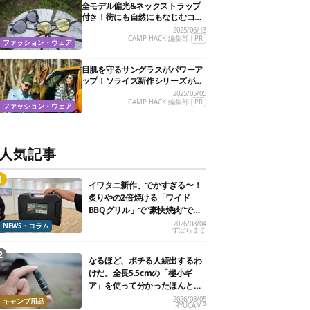
全モデル偏光&ネックストラップ
付き！街にも自然にもなじむコス
パ抜群の万能サングラスを見つけ
2025/06/13
たぞ
CAMP HACK 編集部
PR
ファッション・ウェア
目肌を守るサングラスがパワーア
ップ！ソライズ新作シリーズがさ
らに進化してタフになったぞ
2025/05/05
CAMP HACK 編集部
PR
ファッション・ウェア
人気記事
イワタニ新作、でかすぎる〜！
炙りやの2倍焼ける「ワイド
BBQグリル」で“豪快焼肉”でき
るよ【再販開始】
2026/08/04
NEWS・コラム
ずぼらまま
なるほど、ポチる人続出するわ
けだ。全長5.5cmの「極小ギ
ア」を使って分かったほんとの
魅力
2026/08/05
キャンプ用品
RYUCAMP