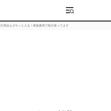
も日用品もガサッと入る！家族兼用で毎日使ってます