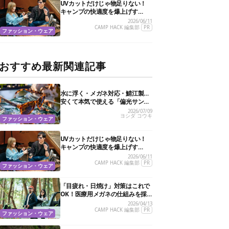
UVカットだけじゃ物足りない！
キャンプの快適度を爆上げす
る“特殊機能”サングラス3選
2026/06/11
CAMP HACK 編集部
PR
ファッション・ウェア
おすすめ最新関連記事
水に浮く・メガネ対応・鯖江製…
安くて本気で使える「偏光サング
ラス」おすすめ10選
2026/07/09
ヨシダ コウキ
ファッション・ウェア
UVカットだけじゃ物足りない！
キャンプの快適度を爆上げす
る“特殊機能”サングラス3選
2026/06/11
CAMP HACK 編集部
PR
ファッション・ウェア
「目疲れ・日焼け」対策はこれで
OK！医療用メガネの仕組みを採
用した新作サングラスがすごかっ
2026/04/13
た
CAMP HACK 編集部
PR
ファッション・ウェア