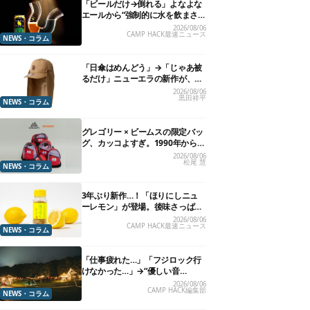
「ビールだけ→倒れる」よなよな
エールから“強制的に水を飲まさ
れる”グラスが発売
2026/08/06
CAMP HACK最速ニュース
NEWS・コラム
「日傘はめんどう」→「じゃあ被
るだけ」ニューエラの新作が、真
夏に照準合わせてます
2026/08/06
黒田祥平
NEWS・コラム
グレゴリー × ビームスの限定バッ
グ、カッコよすぎ。1990年から“3
年のみ使用”されていた、紫タグ
2026/08/06
松尾 慧
が復活
NEWS・コラム
3年ぶり新作…！「ほりにしニュ
ーレモン」が登場。後味さっぱり
の万能スパイス！【8月21日発
2026/08/06
CAMP HACK最速ニュース
売】
NEWS・コラム
「仕事疲れた…」「フジロック行
けなかった…」→“優しい音
楽”と“大きな自然”で治癒。まだ間
2026/08/06
CAMP HACK編集部
に合います。
NEWS・コラム