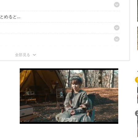
とめると…
できる愛されバッグ
便利
！
！