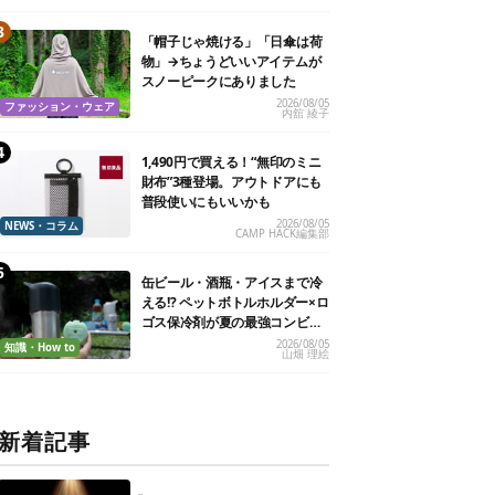
「帽子じゃ焼ける」「日傘は荷
物」→ちょうどいいアイテムが
スノーピークにありました
2026/08/05
ファッション・ウェア
内舘 綾子
1,490円で買える！“無印のミニ
財布”3種登場。アウトドアにも
普段使いにもいいかも
2026/08/05
NEWS・コラム
CAMP HACK編集部
缶ビール・酒瓶・アイスまで冷
える!? ペットボトルホルダー×ロ
ゴス保冷剤が夏の最強コンビだ
った
2026/08/05
知識・How to
山畑 理絵
新着記事