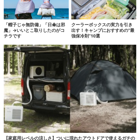
「帽子じゃ無防備」「日傘は邪
クーラーボックスの実力を引き
魔」→いいとこ取りしたのがコ
出す！キャンプにおすすめの“最
チラです
強保冷剤”10選
【家庭用レベルの涼しさ】ついに現れたアウトドアで使えるガチの