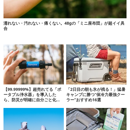
濡れない・汚れない・痛くない。48gの「ミニ座布団」が超イイ具
合
【99.99999%】超売れてる「ポ
「2日目の朝も氷が残る！」猛暑
ータブル浄水器」を導入した
キャンプに勝つ“保冷力最強クー
ら、防災が明確に自分ごと化し
ラー”おすすめ16選
た