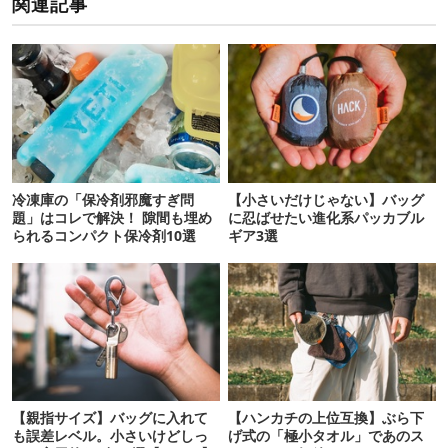
関連記事
冷凍庫の「保冷剤邪魔すぎ問
【小さいだけじゃない】バッグ
題」はコレで解決！ 隙間も埋め
に忍ばせたい進化系パッカブル
られるコンパクト保冷剤10選
ギア3選
【親指サイズ】バッグに入れて
【ハンカチの上位互換】ぶら下
も誤差レベル。小さいけどしっ
げ式の「極小タオル」であのス