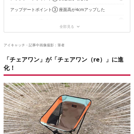
収納袋が、ガバッと開くタイプに変わっている
軽い力でスイスイ組み立てられる
アップデートポイント③ 座面高が4cmアップした
ポールの厚みが増し、メインのバーも丸から四角に
スムーズな組み立てを、動画でもチェック！
座面の縫製が追加されて、立ち上がりやすくなった！
その他、ここも高ポイント！
豊富なカラバリと、ハイバックタイプも要チェック
右サイドにポケットあり
環境に優しい素材が使われている
ちなみにチェアワンと比較すると…
アイキャッチ・記事中画像撮影：筆者
定番人気のブラックも健在！
よりくつろげるハイバックタイプも
「新しいチェアワン」…めっちゃ変わってた！
スペック上の比較はこちら
「チェアワン」が「チェアワン（re）」に進
化！
✔こちらの記事もおすすめ