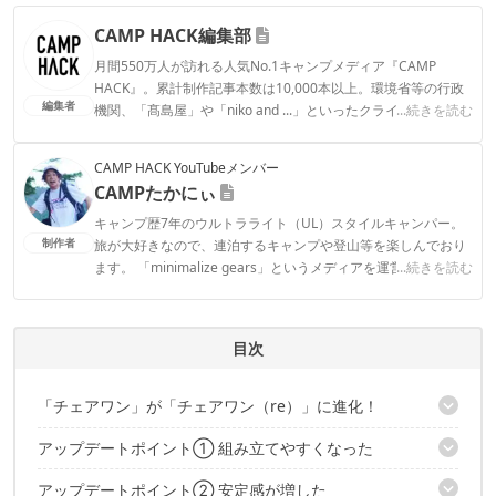
CAMP HACK編集部
月間550万人が訪れる人気No.1キャンプメディア『CAMP
HACK』。累計制作記事本数は10,000本以上。環境省等の行政
編集者
機関、「髙島屋」や「niko and ...」といったクライアントとの
...続きを読む
連携実績多数。また、TBSテレビ『ラヴィット！』等、各メデ
ィアで登壇機会多数の編集部員も所属。
CAMP HACK YouTubeメンバー
CAMP HACK編集部のプロフィール
CAMPたかにぃ
キャンプ歴7年のウルトラライト（UL）スタイルキャンパー。
制作者
旅が大好きなので、連泊するキャンプや登山等を楽しんでおり
ます。 「minimalize gears」というメディアを運営していて、
...続きを読む
軽量化したキャンプYouTuber、ブロガーでもあり、オリジナル
グッズも販売しております。
CAMPたかにぃのプロフィール
目次
「チェアワン」が「チェアワン（re）」に進化！
アップデートポイント① 組み立てやすくなった
正直、めちゃくちゃ変わりました
アップデートポイント② 安定感が増した