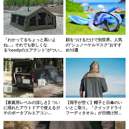
「わかってるちょっと高いよ
顔をつけるだけで別世界。人気
ね…」それでも欲しくな
の“シュノーケルマスク”おすす
る“coodyのエアテント”がついに
め13選
日本上陸！
【家庭用レベルの涼しさ】つい
【両手が空く】帽子と日傘のい
に現れたアウトドアで使えるガ
いとこ取り。「クイックドライ
チのポータブルエアコン
フーディタオル」が日焼け対策
「Suzune」最速レビュー
の新定番！