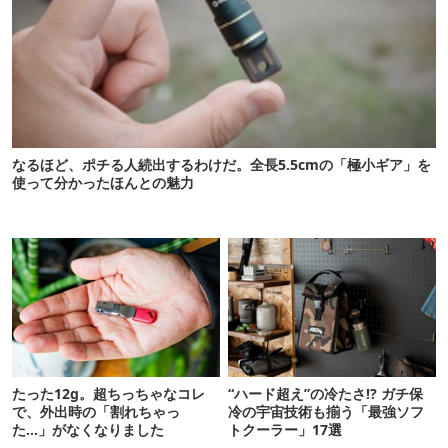
なるほど、ポチる人続出するわけだ。全長5.5cmの「極小ギア」を
使って分かったほんとの魅力
たった12g。超ちっちゃなコレ
“ハード超え”の冷たさ!? ガチ保
で、外出時の「割れちゃっ
冷の宇宙技術も揃う「最強ソフ
た…」がなくなりました
トクーラー」17選