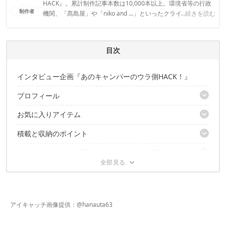
HACK』。累計制作記事本数は10,000本以上。環境省等の行政
制作者
機関、「髙島屋」や「niko and ...」といったクライアントとの
...続きを読む
連携実績多数。また、TBSテレビ『ラヴィット！』等、各メデ
ィアで登壇機会多数の編集部員も所属。
CAMP HACK編集部のプロフィール
目次
インタビュー企画『あのキャンパーのウラ側HACK！』
プロフィール
お気に入りアイテム
自己紹介をお願いします！
積載と収納のポイント
お気に入りアイテムを教えてください！ その1 Jeep ラングラ
ーアンリミテッド
@hanauta63さんに聞きたい！ココだけの話
キャンパーの悩みの種、積載のポイントは？
その2 ヴィンテージの軍物BIG飯盒（メーカー不明）
アイテムはどこにしまっていますか？
その3 ヴィンテージのフランス手巻き置時計
お気に入りのキャンプ場Best3
ルーフテントを導入したきっかけを教えてください。
その4 新保製作所 ロマンチカル薪ストーブ
北海道へ旅に行かれた@hanauta63さん、その詳細は？
その5 オールドランタン（メーカー不明）
@hanauta63さんのような写真を撮る方法
北海道でのキャンプ旅はいかがでしたか？
その6 Forester'sCafeの珈琲豆
アイキャッチ画像提供：
@hanauta63
@hanauta63さんのキャンプの楽しみ方を教えてください！
お気に入りアイテムの購入場所は？
最高の写真
サイトをおしゃれに見せるコツってありますか？
愛犬とキャンプするときに気をつけていることはありますか？
普段使っているカメラを教えてください！