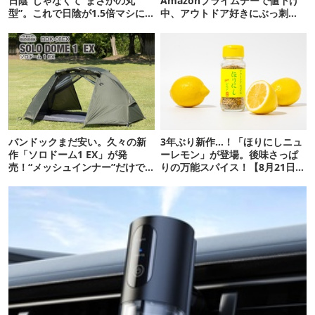
日陰”じゃなくて“まさかの丸
Amazonプライムデーで値下げ
型”。これで日陰が1.5倍マシに
中、アウトドア好きにぶっ刺さ
なる新作タープです
る「便利ガジェット」8選
バンドックまだ安い。久々の新
3年ぶり新作…！「ほりにしニュ
作「ソロドーム1 EX」が発
ーレモン」が登場。後味さっぱ
売！“メッシュインナー”だけで
りの万能スパイス！【8月21日発
も使えるよ【防災も◎】
売】