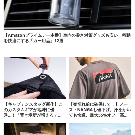
【Amazonプライムデー本番】車内の暑さ対策グッズも安い！移動
を快適にする「カー用品」12選
【キャプテンスタッグ新作】こ
【売切れ前に確保して！】ノー
のカスタムギアが地味に優
ス・NANGAも値下げ。汗をかい
秀…！「置き場所が増える」
ても快適、最大55%オフ「高機
「荷物が落ちない」
能ウェア」10選