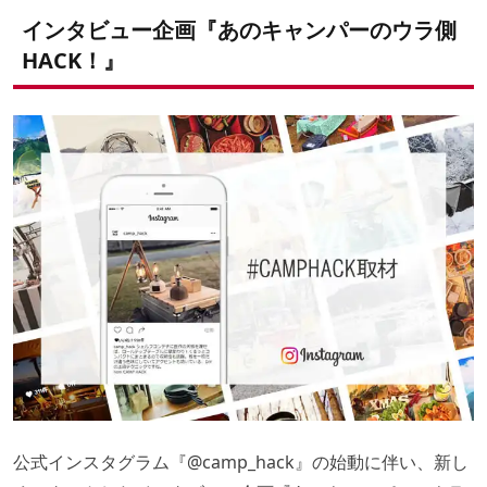
おわりに
これまでに撮った中で最高の写真を見せてください！
写真を撮るときに気をつけていることは？
インタビュー企画『あのキャンパーのウラ側
よく使うハッシュタグがあれば教えてください
あなたのキャンプスタイルをCAMP HACKが記事にします！
HACK！』
公式インスタグラム『
@camp_hack
』の始動に伴い、新し