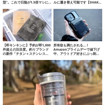
型”。これで日陰が1.5倍マシに
ルに履き替え可能です【SHAKA
なる新作タープです
新作】
【即キンキンに】予約が即1,000
所有欲も満たされる…！
件超えの注目度。釣りブランド
Amazonプライムデーで値下げ
の新作「チタン＋ステンレスの
中、アウトドア好きにぶっ刺さ
保冷剤」が再販開始
る「便利ガジェット」8選