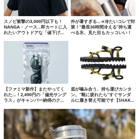
スノピ衝撃の3,000円以下も！
外が暑すぎる…→冷たいコレで対
NANGA・ノース…即カートに入
策！“最長36時間冷える”持ち運
れたいアウトドアな「値下げ夏
べる氷、見た目もカッコいい！
服」12選
【ファミマ新作】またやってく
底が噛み合う、持ち運びカンタ
れた…！2,490円の「偏光サング
ン。“靴に疲れたら”すぐサンダ
ラス」がキャンパー納得のクオ
ルに履き替え可能です【SHAKA
リティ
新作】