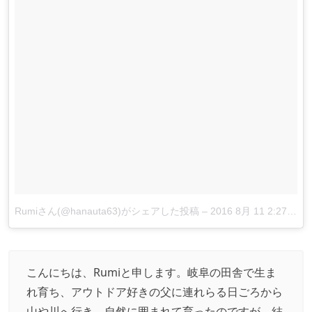
Rumiさん(@hanauta63)がシェアした投稿
–
2016 8月 11 2:27午前 PDT
こんにちは、Rumiと申します。岐阜の田舎で生ま
れ育ち、アウトドア好きの父に連れらる日ごろから
山や川へ行き、自然に囲まれて育ったのですが、結