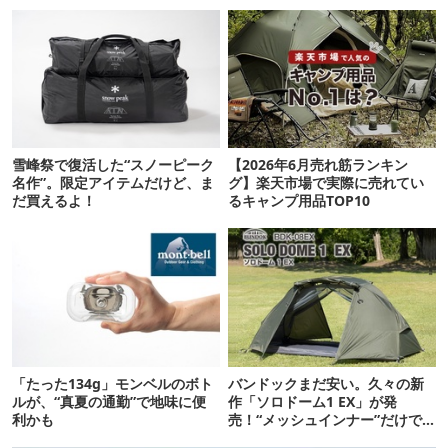
雪峰祭で復活した“スノーピーク
【2026年6月売れ筋ランキン
名作”。限定アイテムだけど、ま
グ】楽天市場で実際に売れてい
だ買えるよ！
るキャンプ用品TOP10
「たった134g」モンベルのボト
バンドックまだ安い。久々の新
ルが、“真夏の通勤”で地味に便
作「ソロドーム1 EX」が発
利かも
売！“メッシュインナー”だけで
も使えるよ【防災も◎】