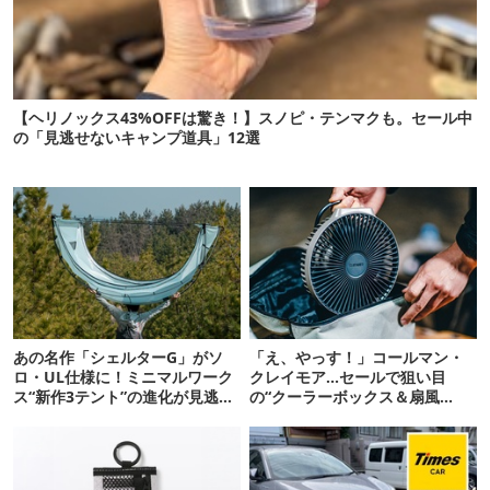
【ヘリノックス43%OFFは驚き！】スノピ・テンマクも。セール中
の「見逃せないキャンプ道具」12選
あの名作「シェルターG」がソ
「え、やっす！」コールマン・
ロ・UL仕様に！ミニマルワーク
クレイモア…セールで狙い目
ス“新作3テント”の進化が見逃せ
の“クーラーボックス＆扇風
ない
機”12選