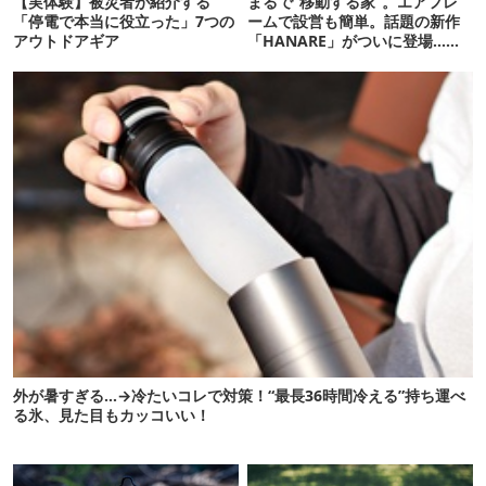
【実体験】被災者が紹介する
まるで“移動する家”。エアフレ
「停電で本当に役立った」7つの
ームで設営も簡単。話題の新作
アウトドアギア
「HANARE」がついに登場…！
【07/24予約開始】
外が暑すぎる…→冷たいコレで対策！“最長36時間冷える”持ち運べ
る氷、見た目もカッコいい！