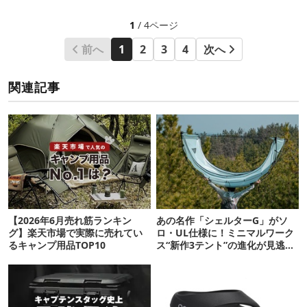
1
/ 4ページ
前へ
1
2
3
4
次へ
関連記事
【2026年6月売れ筋ランキン
あの名作「シェルターG」がソ
グ】楽天市場で実際に売れてい
ロ・UL仕様に！ミニマルワーク
るキャンプ用品TOP10
ス“新作3テント”の進化が見逃せ
ない