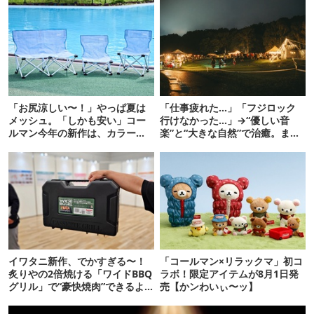
「お尻涼しい〜！」やっぱ夏は
「仕事疲れた…」「フジロック
メッシュ。「しかも安い」コー
行けなかった…」→“優しい音
ルマン今年の新作は、カラーも
楽”と“大きな自然”で治癒。まだ
さわやかです
間に合います。
イワタニ新作、でかすぎる〜！
「コールマン×リラックマ」初コ
炙りやの2倍焼ける「ワイドBBQ
ラボ！限定アイテムが8月1日発
グリル」で“豪快焼肉”できるよ
売【かンわいぃ〜ッ】
【再販開始】