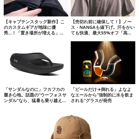
【キャプテンスタッグ新作】こ
【売切れ前に確保して！】ノー
のカスタムギアが地味に優
ス・NANGAも値下げ。汗をかい
秀…！「置き場所が増える」
ても快適、最大55%オフ「高機
「荷物が落ちない」
能ウェア」10選
「サンダルなのに」フカフカの
「ビールだけ→倒れる」よなよ
履き心地。話題の“ウーフォスサ
なエールから“強制的に水を飲ま
ンダル”なら、猛暑も乗り越えら
される”グラスが発売
れるかも