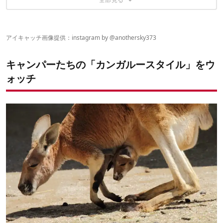
さあ、カンガルースタイルに挑戦だッ！
アポロン×スタイカ
ファイヤーベース×カンガルーテント
ヴィガス×カミナドーム
寝袋も大事
V-Tarp×CrossBow 2
アイキャッチ画像提供：instagram by
@anothersky373
キャンパーたちの「カンガルースタイル」をウ
ォッチ