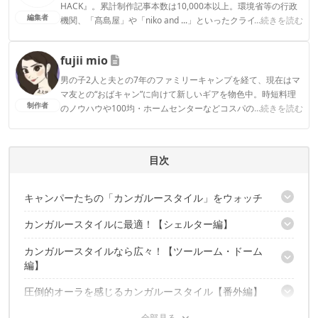
HACK』。累計制作記事本数は10,000本以上。環境省等の行政
編集者
機関、「髙島屋」や「niko and ...」といったクライアントとの
...続きを読む
連携実績多数。また、TBSテレビ『ラヴィット！』等、各メデ
ィアで登壇機会多数の編集部員も所属。
fujii mio
CAMP HACK編集部のプロフィール
男の子2人と夫との7年のファミリーキャンプを経て、現在はマ
マ友との“おばキャン”に向けて新しいギアを物色中。時短料理
制作者
のノウハウや100均・ホームセンターなどコスパの良好なギア
...続きを読む
など、快適＆お得にキャンプを楽しむ情報を日々収集していま
す。
fujii mioのプロフィール
目次
キャンパーたちの「カンガルースタイル」をウォッチ
カンガルースタイルに最適！【シェルター編】
……の前に、カンガルースタイルのメリットって？
カンガルースタイルなら広々！【ツールーム・ドーム
サーカスTC×アメニティドームS
編】
サーカスTC×トーラス2
ランドステーション×エリクサー3
圧倒的オーラを感じるカンガルースタイル【番外編】
レイサ×アメニティドームS
ランドステーション×アメニティドームS
コクーンⅡ×エリクサー2
ヘキサライト6P×ギャラクシー2P