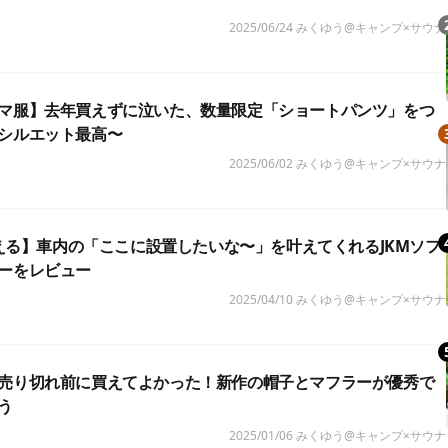
2025/06/24
みくゆう@キャンプ×サウナ
マ服】去年買えずに泣いた、数量限定「ショートパンツ」をつ
シルエット最高〜
2025/06/02
みくゆう@キャンプ×サウナ
で買える】車内の「ここに設置したいな〜」を叶えてくれるJKMソフ
ーをレビュー
2025/04/10
みくゆう@キャンプ×サウナ
売り切れ前に買えてよかった！新作の帽子とマフラーが優秀で
う
2025/01/06
みくゆう@キャンプ×サウナ