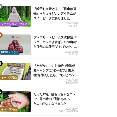
「帽子じゃ焼ける」「日傘は荷
物」→ちょうどいいアイテムが
スノーピークにありました
2026/08/08
ファッション・ウェア
内舘 綾子
グレゴリー × ビームスの限定バ
ッグ、カッコよすぎ。1990年か
ら“3年のみ使用”されていた、紫
タグが復活
2026/08/06
NEWS・コラム
松尾 慧
「氷がない…」を10分で解決!?
夏キャンプに“ポータブル製氷
機”を導入したら、コンビニへ走
キャンプ用品
る必要がなくなった
2026/08/07
RYUCAMP
たった12g。超ちっちゃなコレ
で、外出時の「割れちゃっ
た…」がなくなりました
2026/08/07
キャンプ用品
Yuhei Tokimatsu