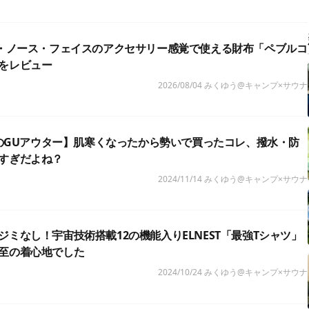
ザ・ノース・フェイスのアクセサリー感覚で使える財布「ペブルコ
をレビュー
2026/08/04
みくゆう@キャンプ×サウナ
以下のGUアウター】肌寒くなったから勢いで買ったコレ、撥水・防
すぎだよね？
2024/11/14
みくゆう@キャンプ×サウナ
ジミなし！宇宙技術搭載12の機能入りELNEST「最強Tシャツ」
至の着心地でした
2024/10/24
みくゆう@キャンプ×サウナ