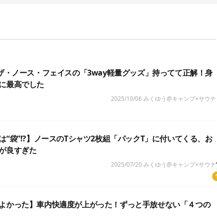
】ザ・ノース・フェイスの「3way軽量グッズ」持ってて正解！身
に最高でした
2025/10/06
みくゆう@キャンプ×サウナ
は“袋”!?】ノースのTシャツ2枚組「パックT」に付いてくる、お
が良すぎた
2025/07/20
みくゆう@キャンプ×サウナ
よかった】車内快適度が上がった！ずっと手放せない「４つの