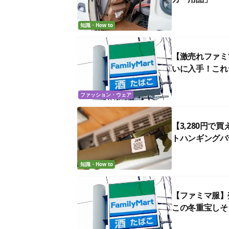
知識・How to
【激売れファミ
いに入手！これ
ファッション・ウェア
【3,280円
トハンギングバ
知識・How to
【ファミマ服】
この冬重宝しそ