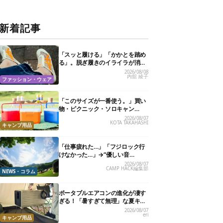
新着記事
「スッと履ける」「かかとを踏め
る」。脱ぎ履きのイライラが消え
る快適“スニーカーサンダル”6選
2026/08/08
内舘 綾子
ファッション・ウェア
「このサイズが一番使う。」買い
物・ピクニック・ソロキャン
に“ちょうどいい”小型クーラーボ
2026/08/07
KOTA TAKAHASHI
ックス13選
キャンプ用品
「仕事疲れた…」「フジロック行
けなかった…」→“優しい音
楽”と“大きな自然”で治癒。まだ間
2026/08/07
CAMP HACK編集部
に合います。
NEWS・コラム
ポータブルエアコンの進化が凄す
ぎる！「暑すぎて無理」な夏キャ
ンプを激変させる最新5選
2026/08/07
eri
キャンプ用品