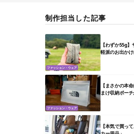
制作担当した記事
【わずか55g
軽派のお出かけ
ファッション・ウェア
【まさかの本命
まけ収納ポーチ
ファッション・ウェア
【本気で買って
カー用品」