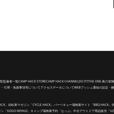
覧
監修者一覧
CAMP HACK STORE
CAMP HACK CHANNEL
DO IT!!
THE ONE.
夜の冒険
ク・引用・免責事項等について
アクセスデータについて
WEBプッシュ通知の設定・
ACK」
自転車マガジン「CYCLE HACK」
バーベキュー場検索サイト「BBQ HACK」
「GOGO MIYAGI」
キャンプ場検索予約「なっぷ」
中古アウトドア用品販売「UZ