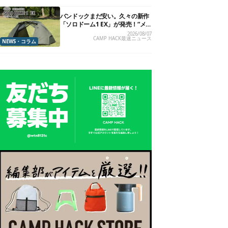
バンドックまだ安い。久々の新作
「ソロドーム1 EX」が発売！“メ
ッシュインナー”だけでも使える
2026/08/07
CAMP HACK最速ニュース
よ【防災も◎】
NEWS・コラム