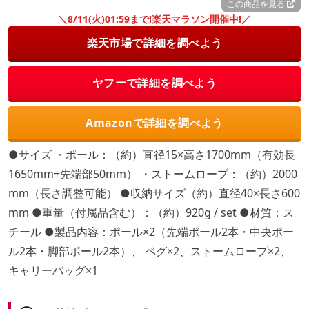
この商品を見る
＼8/11(火)01:59まで!楽天マラソン開催中!／
楽天市場で詳細を調べよう
ヤフーで詳細を調べよう
Amazonで詳細を調べよう
●サイズ ・ポール：（約）直径15×高さ1700mm（有効長
1650mm+先端部50mm） ・ストームロープ：（約）2000
mm（長さ調整可能） ●収納サイズ（約）直径40×長さ600
mm ●重量（付属品含む）：（約）920g / set ●材質：ス
チール ●製品内容：ポール×2（先端ポール2本・中央ポー
ル2本・脚部ポール2本）、 ペグ×2、ストームロープ×2、
キャリーバッグ×1