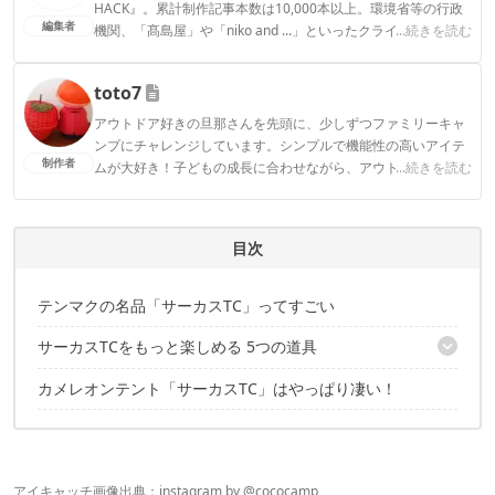
HACK』。累計制作記事本数は10,000本以上。環境省等の行政
編集者
機関、「髙島屋」や「niko and ...」といったクライアントとの
...続きを読む
連携実績多数。また、TBSテレビ『ラヴィット！』等、各メデ
ィアで登壇機会多数の編集部員も所属。
toto7
CAMP HACK編集部のプロフィール
アウトドア好きの旦那さんを先頭に、少しずつファミリーキャ
ンプにチャレンジしています。シンプルで機能性の高いアイテ
制作者
ムが大好き！子どもの成長に合わせながら、アウトドアを楽し
...続きを読む
むことがモットーです！
toto7のプロフィール
目次
テンマクの名品「サーカスTC」ってすごい
サーカスTCをもっと楽しめる 5つの道具
カメレオンテント「サーカスTC」はやっぱり凄い！
① 簡単に連結可能！「焚火タープTCコネクトヘキサ」
② センターを有効活用！「穴あきテーブル」
③ ラフなレイアウトが男前！「コット」
④ 入り口のアレンジを楽しむ「ポール」
⑤ "基地感"MAX！「カンガルースタイル用テント」
アイキャッチ画像出典：instagram by @
cococamp