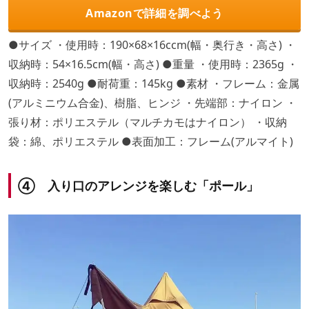
Amazonで詳細を調べよう
●サイズ ・使用時：190×68×16ccm(幅・奥行き・高さ) ・
収納時：54×16.5cm(幅・高さ) ●重量 ・使用時：2365g ・
収納時：2540g ●耐荷重：145kg ●素材 ・フレーム：金属
(アルミニウム合金)、樹脂、ヒンジ ・先端部：ナイロン ・
張り材：ポリエステル（マルチカモはナイロン） ・収納
袋：綿、ポリエステル ●表面加工：フレーム(アルマイト)
④ 入り口のアレンジを楽しむ「ポール」