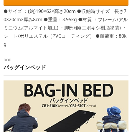
●サイズ ：(約)190×62×高さ20cm ●収納時サイズ：長さ7
0×20cm×厚み8cm ●重量：3.95kg ●材質 ：フレーム/アル
ミニウム(アルマイト加工) ・脚部/鋼(エポキシ樹脂塗装) ・
シート/ポリエステル（PVCコーティング） ●耐荷重：80k
g
DOD
バッグインベッド