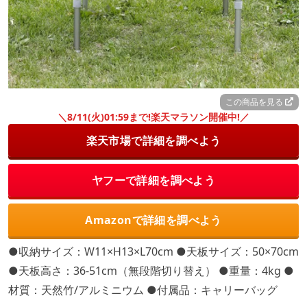
この商品を見る
＼8/11(火)01:59まで!楽天マラソン開催中!／
楽天市場で詳細を調べよう
ヤフーで詳細を調べよう
Amazonで詳細を調べよう
●収納サイズ：W11×H13×L70cm ●天板サイズ：50×70cm
●天板高さ：36-51cm（無段階切り替え） ●重量：4kg ●
材質：天然竹/アルミニウム ●付属品：キャリーバッグ