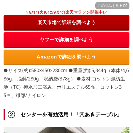
この商品を見る
＼8/11(火)01:59まで!楽天マラソン開催中!／
楽天市場で詳細を調べよう
ヤフーで詳細を調べよう
Amazonで詳細を調べよう
●サイズ(約):580×450×280cm ●重量(約):5,344g（本体/4,6
86g、張綱/280g、収納袋/378g） ●素材:コットン混紡生
地（TC）撥水加工済み、ポリエステル65％、コットン3
5％、縁部/ナイロン
② センターを有効活用！「穴あきテーブル」