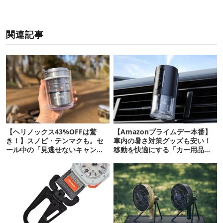
関連記事
【ヘリノックス43%OFFは驚
【Amazonプライムデー本番】
き！】スノピ・テンマクも。セ
車内の暑さ対策グッズも安い！
ール中の「見逃せないキャンプ
移動を快適にする「カー用品」
道具」12選
12選