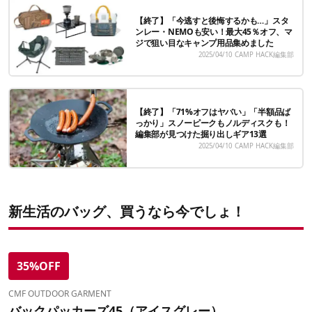
【終了】「今逃すと後悔するかも…」スタ
ンレー・NEMOも安い！最大45％オフ、マ
ジで狙い目なキャンプ用品集めました
2025/04/10
CAMP HACK編集部
【終了】「71%オフはヤバい」「半額品ば
っかり」スノーピークもノルディスクも！
編集部が見つけた掘り出しギア13選
2025/04/10
CAMP HACK編集部
新生活のバッグ、買うなら今でしょ！
35%OFF
CMF OUTDOOR GARMENT
バックパッカーズ45（アイスグレー）