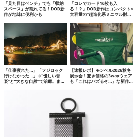
「見た目はベンチ」でも「収納
「コレでカード16枚も入
スペース」が隠れてる！DOD新
る！？」DOD新作はコンパクト×
作が地味に便利かも
大容量の“超進化系ミニマル財
布”だ！
「仕事疲れた…」「フジロック
【速報レポ】モンベル2026秋冬
行けなかった…」→“優しい音
展示会！驚き価格の3wayウェア
楽”と“大きな自然”で治癒。まだ
も「これはバズるぞ…」な新作
間に合います。
10選