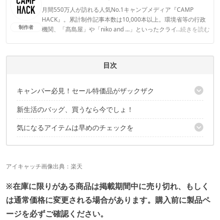
月間550万人が訪れる人気No.1キャンプメディア『CAMP
HACK』。累計制作記事本数は10,000本以上。環境省等の行政
制作者
機関、「髙島屋」や「niko and ...」といったクライアントとの
...続きを読む
連携実績多数。また、TBSテレビ『ラヴィット！』等、各メデ
ィアで登壇機会多数の編集部員も所属。
CAMP HACK編集部のプロフィール
目次
キャンパー必見！セール特価品がザックザク
新生活のバッグ、買うなら今でしょ！
こちらの記事でもセール品を紹介中！
気になるアイテムは早めのチェックを
こちらの記事でもセール品を紹介中！
アイキャッチ画像出典：
楽天
※在庫に限りがある商品は掲載期間中に売り切れ、もしく
は通常価格に変更される場合があります。購入前に製品ペ
ージを必ずご確認ください。