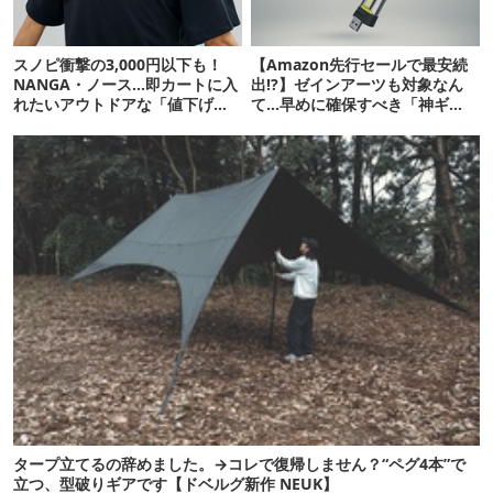
スノピ衝撃の3,000円以下も！
【Amazon先行セールで最安続
NANGA・ノース…即カートに入
出!?】ゼインアーツも対象なん
れたいアウトドアな「値下げ夏
て…早めに確保すべき「神ギ
服」12選
ア」12選
タープ立てるの辞めました。→コレで復帰しません？“ペグ4本”で
立つ、型破りギアです【ドベルグ新作 NEUK】