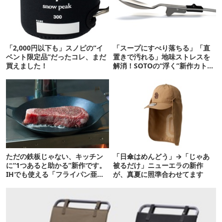
「2,000円以下も」スノピの“イ
「スープにすべり落ちる」「直
ベント限定品”だったコレ、まだ
置きで汚れる」地味ストレスを
買えました！
解消！SOTOの“浮く”新作カトラ
リーが天才
ただの鉄板じゃない、キッチン
「日傘はめんどう」→「じゃあ
に“1つあると助かる”新作です。
被るだけ」ニューエラの新作
IHでも使える「フライパン亜
が、真夏に照準合わせてます
種」がすごい