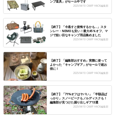
ンプ道具」がセール中です
2025/04/10
CAMP HACK編集部
【終了】「今逃すと後悔するかも…」スタ
ンレー・NEMOも安い！最大45％オフ、マ
ジで狙い目なキャンプ用品集めました
2025/04/10
CAMP HACK編集部
【終了】「編集部おすすめ」実際に使って
よかった「キャンプギア」がセールで超お
得に！
2025/04/10
CAMP HACK編集部
【終了】「71%オフはヤバい」「半額品ば
っかり」スノーピークもノルディスクも！
編集部が見つけた掘り出しギア13選
2025/04/10
CAMP HACK編集部