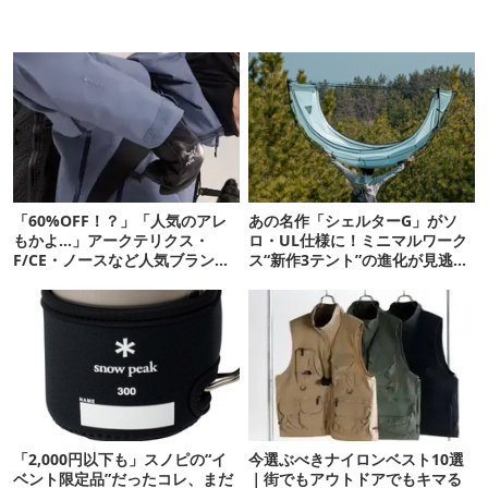
「60%OFF！？」「人気のアレ
あの名作「シェルターG」がソ
もかよ…」アークテリクス・
ロ・UL仕様に！ミニマルワーク
F/CE・ノースなど人気ブランド
ス“新作3テント”の進化が見逃せ
のアウターが、まさかの価格
ない
に…！
「2,000円以下も」スノピの“イ
今選ぶべきナイロンベスト10選
ベント限定品”だったコレ、まだ
｜街でもアウトドアでもキマる