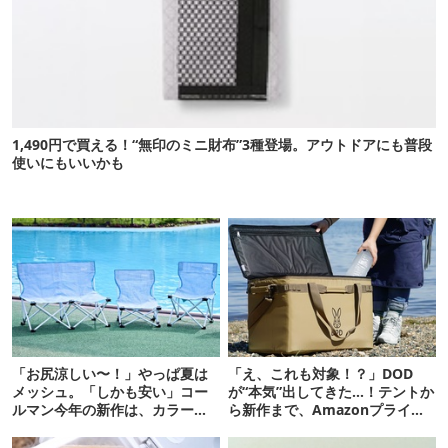
1,490円で買える！“無印のミニ財布”3種登場。アウトドアにも普段
使いにもいいかも
「お尻涼しい〜！」やっぱ夏は
「え、これも対象！？」DOD
メッシュ。「しかも安い」コー
が“本気”出してきた…！テントか
ルマン今年の新作は、カラーも
ら新作まで、Amazonプライム
さわやかです
デーの注目ギア27選