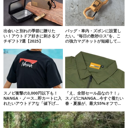
出会いと別れの季節に贈りた
バッグ・車内・ズボンに設置し
い！アウトドア好きに刺さるプ
たい。“毎日の数秒ロス”を、こ
チギフト7選【2025】
の強力マグネットが短縮してく
れそう…！【新作】
スノピ衝撃の3,000円以下も！
「え、全部セール品なの？！」
NANGA・ノース…即カートに入
スノピにNANGA…今すぐ着たい
れたいアウトドアな「値下げ夏
春・夏服が、最大55%オフで狙
服」12選
い目すぎた