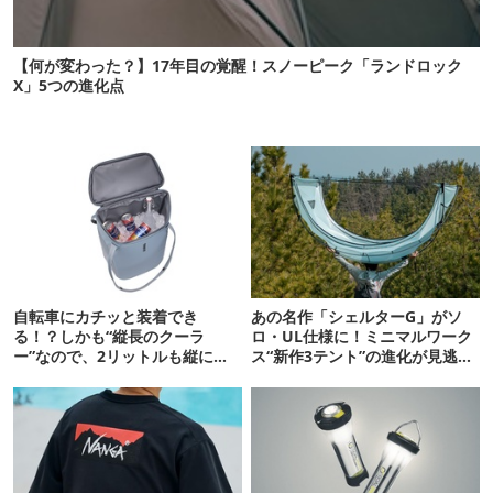
【何が変わった？】17年目の覚醒！スノーピーク「ランドロック
X」5つの進化点
自転車にカチッと装着でき
あの名作「シェルターG」がソ
る！？しかも“縦長のクーラ
ロ・UL仕様に！ミニマルワーク
ー”なので、2リットルも縦に入
ス“新作3テント”の進化が見逃せ
ります【THULE新作】
ない