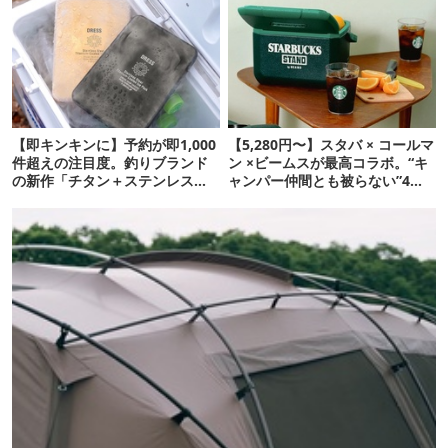
【即キンキンに】予約が即1,000
【5,280円〜】スタバ × コールマ
件超えの注目度。釣りブランド
ン ×ビームスが最高コラボ。“キ
の新作「チタン＋ステンレスの
ャンパー仲間とも被らない”4ア
保冷剤」が再販開始
イテムを発表