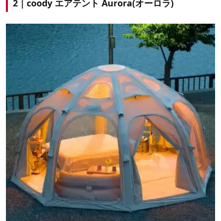
2｜coody エアテント Aurora(オーロラ)