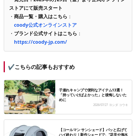
ストアにて販売スタート
・
商品一覧・購入はこちら
：
coody公式オンラインストア
・
ブランド公式サイトはこちら
：
https://coody-jp.com/
✔️こちらの記事もおすすめ
子連れキャンプで便利なアイテム13選！
「持っていけばよかった」と後悔しないた
めに
2026/07/27
ヨシダ コウキ
【コールマン サンシェード】パッと広げて
ハイ終わり！新作シェードで、“花見や海水