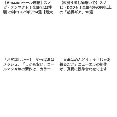
【Amazonセール速報】スノ
【※掘り出し物急いで】スノ
ピ・テンマクも！全部“ほぼ半
ピ・DODも！全部40%OFF以上
額”の神コスパギア14選【最大
の「超得ギア」10選
71%OFF】
「お尻涼しい〜！」やっぱ夏は
「日傘はめんどう」→「じゃあ
メッシュ。「しかも安い」コー
被るだけ」ニューエラの新作
ルマン今年の新作は、カラーも
が、真夏に照準合わせてます
さわやかです