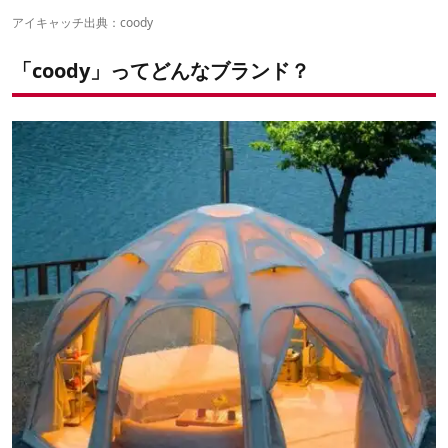
4｜coody エアテント ハブシェルター13
アイキャッチ出典：
coody
5｜coody エアテント Familia(ファミリア)
「coody」ってどんなブランド？