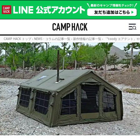
CAMP HACK トップ
›
NEWS・コラムの記事一覧
›
新作情報の記事一覧
›
「“coody エアテント」