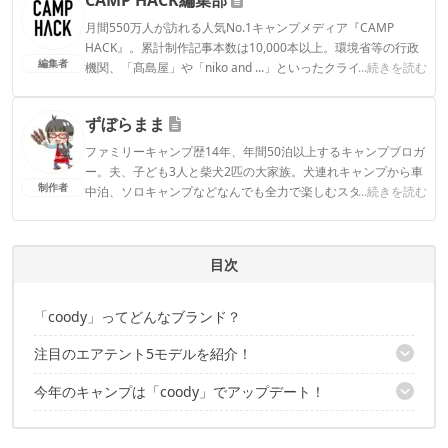
月間550万人が訪れる人気No.1キャンプメディア『CAMP
HACK』。累計制作記事本数は10,000本以上。環境省等の行政
編集者
機関、「髙島屋」や「niko and ...」といったクライアントとの
...続きを読む
連携実績多数。また、TBSテレビ『ラヴィット！』等、各メデ
ィアで登壇機会多数の編集部員も所属。
ずぼらまま
CAMP HACK編集部のプロフィール
ファミリーキャンプ歴14年、年間50泊以上するキャンプブロガ
ー。夫、子ども3人と柴犬2匹の大家族。犬連れキャンプから車
制作者
中泊、ソロキャンプなどなんでも全力で楽しむスタイル。アウ
...続きを読む
トドアライターや記事監修、YouTubeチャンネルでキャンプ場
紹介など幅広い分野で活躍中。
ずぼらままのプロフィール
目次
「coody」ってどんなブランド？
注目のエアテント5モデルを紹介！
今年のキャンプは「coody」でアップデート！
1｜coody エアテント8.0
2｜coody エアテント Aurora(オーロラ)
✔️こちらの記事もおすすめ
3｜coody エアテント 13.6