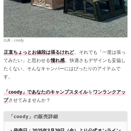
出典：
coody
正直ちょっとお値段は張るけれど
、それでも「一度は張っ
てみたい」と思わせる
憧れ感
。快適さもデザインも妥協し
たくない、そんなキャンパーにはぴったりのアイテムで
す。
「coody」であなたのキャンプスタイル
を
ワンランクアッ
プ
させてみませんか？
「coody」の販売詳細
・発売日：2025年3月29日（金）より公式オンライン