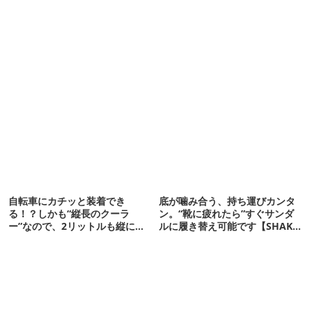
自転車にカチッと装着でき
底が噛み合う、持ち運びカンタ
る！？しかも“縦長のクーラ
ン。“靴に疲れたら”すぐサンダ
ー”なので、2リットルも縦に入
ルに履き替え可能です【SHAKA
ります【THULE新作】
新作】