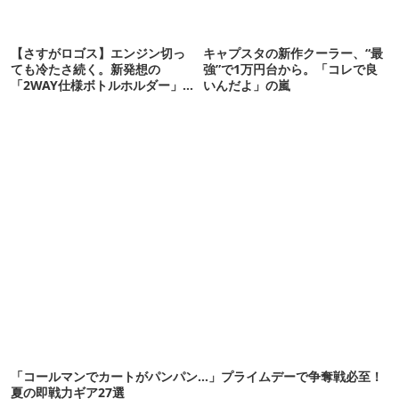
【さすがロゴス】エンジン切っ
キャプスタの新作クーラー、“最
ても冷たさ続く。新発想の
強”で1万円台から。「コレで良
「2WAY仕様ボトルホルダー」が
いんだよ」の嵐
頼りになります
「コールマンでカートがパンパン…」プライムデーで争奪戦必至！
夏の即戦力ギア27選