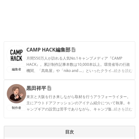
CAMP HACK編集部
月間550万人が訪れる人気No.1キャンプメディア『CAMP
HACK』。累計制作記事本数は10,000本以上。環境省等の行政
編集者
機関、「髙島屋」や「niko and ...」といったクライアントとの
...続きを読む
連携実績多数。また、TBSテレビ『ラヴィット！』等、各メデ
ィアで登壇機会多数の編集部員も所属。
黒田祥平
CAMP HACK編集部のプロフィール
東京と大阪を行き来しながら取材を行うアラフォーライター。
主にアウトドアファッションのアイテム紹介について執筆。キ
制作者
ャンプギアの設営は苦手でありながら、キャンプ飯を平らげる
...続きを読む
のは得意。趣味は日本各地で仕入れた地酒を夜な夜なちびちび
と嗜むこと。
黒田祥平のプロフィール
目次