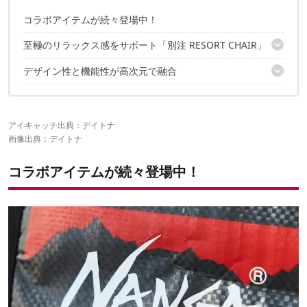
コラボアイテムが続々登場中！
至極のリラックス感をサポート「別注 RESORT CHAIR」
デザイン性と機能性が高次元で融合
軽量・防水・大容量の三位一体「別注 MULTI USE BAG」
ドリンクの取り出しがスムーズ「別注 SOFT COOLER 10L」
✔️こちらの記事もおすすめ
水辺でスマホを操作するのにマスト「別注 FLOATING PHONE
PROTECT CASE」
アイキャッチ出典：
デイトナ
画像出典：
デイトナ
コラボアイテムが続々登場中！