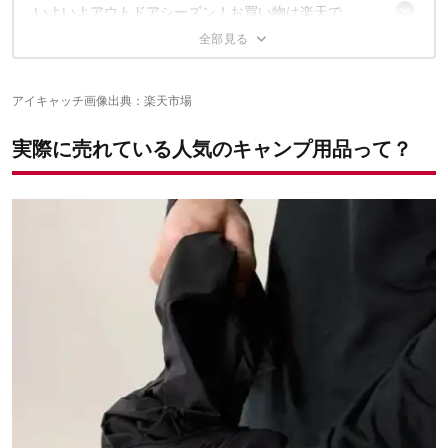
イト
第5位：スノーピーク フラットバーナー
いよいよアウトドアシーズン！お買い物は楽天で
第8位：ラーテルワークス ボーデン
第4位：ラーテルワークス ウッドパネルテーブル120
第7位：outport レジャーシート
第3位：イワタニ タフまる
4/14（月）～！お買い得マラソンスタート
第6位：アークテリクス スコーミッシュフーディ（メンズ）
第2位：キャンピングムーン シリコンリッド
✔こちらの記事もおすすめ
第1位：コールマン アウトドアワゴン（アルペン限定カラー）
アイキャッチ画像出典：
楽天市場
実際に売れている人気のキャンプ用品って？