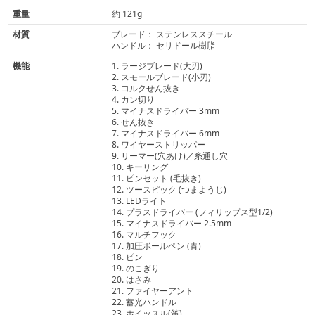
重量
約 121g
材質
ブレード： ステンレススチール
ハンドル： セリドール樹脂
機能
1. ラージブレード(大刃)
2. スモールブレード(小刃)
3. コルクせん抜き
4. カン切り
5. マイナスドライバー 3mm
6. せん抜き
7. マイナスドライバー 6mm
8. ワイヤーストリッパー
9. リーマー(穴あけ)／糸通し穴
10. キーリング
11. ピンセット (毛抜き)
12. ツースピック (つまようじ)
13. LEDライト
14. プラスドライバー (フィリップス型1/2)
15. マイナスドライバー 2.5mm
16. マルチフック
17. 加圧ボールペン (青)
18. ピン
19. のこぎり
20. はさみ
21. ファイヤーアント
22. 蓄光ハンドル
23. ホイッスル(笛)