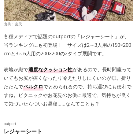
出典：
楽天
各種メディアで話題のoutportの「レジャーシート」が、
当ランキングにも初登場！ サイズは2～3人用の150×200
cmと3～6人用の200×200の2タイプ展開です。
表地が織で
適度なクッション性
があるので、長時間座って
いてもお尻が痛くなったり冷えたりしにくいのが◎。折り
たたんで
ベルクロ
でとめられるので、持ち運びにも便利で
すね。ピクニックやお花見のお供に最適で、気持ちが良く
て気づいたらついお昼寝……なんてことも？
outport
レジャーシート