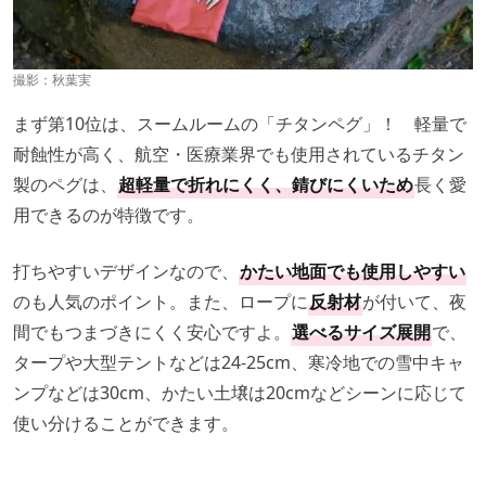
撮影：秋葉実
まず第10位は、スームルームの「チタンペグ」！ 軽量で
耐蝕性が高く、航空・医療業界でも使用されているチタン
製のペグは、
超軽量で折れにくく、錆びにくいため
長く愛
用できるのが特徴です。
打ちやすいデザインなので、
かたい地面でも使用しやすい
のも人気のポイント。また、ロープに
反射材
が付いて、夜
間でもつまづきにくく安心ですよ。
選べるサイズ展開
で、
タープや大型テントなどは24-25cm、寒冷地での雪中キャ
ンプなどは30cm、かたい土壌は20cmなどシーンに応じて
使い分けることができます。