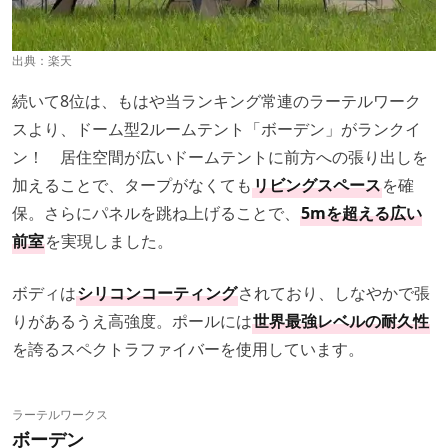
出典：
楽天
続いて8位は、もはや当ランキング常連のラーテルワーク
スより、ドーム型2ルームテント「ボーデン」がランクイ
ン！ 居住空間が広いドームテントに前方への張り出しを
加えることで、タープがなくても
リビングスペース
を確
保。さらにパネルを跳ね上げることで、
5mを超える広い
前室
を実現しました。
ボディは
シリコンコーティング
されており、しなやかで張
りがあるうえ高強度。ポールには
世界最強レベルの耐久性
を誇るスペクトラファイバーを使用しています。
ラーテルワークス
ボーデン