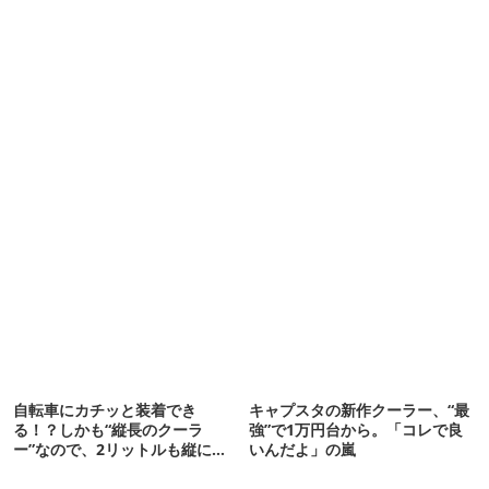
自転車にカチッと装着でき
キャプスタの新作クーラー、“最
る！？しかも“縦長のクーラ
強”で1万円台から。「コレで良
ー”なので、2リットルも縦に入
いんだよ」の嵐
ります【THULE新作】