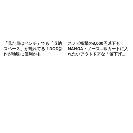
「見た目はベンチ」でも「収納
スノピ衝撃の3,000円以下も！
スペース」が隠れてる！DOD新
NANGA・ノース…即カートに入
作が地味に便利かも
れたいアウトドアな「値下げ夏
服」12選