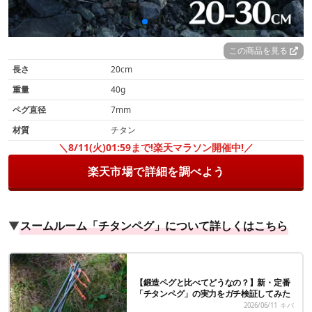
この商品を見る
長さ
20cm
重量
40g
ペグ直径
7mm
材質
チタン
＼8/11(火)01:59まで!楽天マラソン開催中!／
楽天市場で詳細を調べよう
▼
スームルーム「チタンペグ」について詳しくはこちら
【鍛造ペグと比べてどうなの？】新・定番
「チタンペグ」の実力をガチ検証してみた
2026/06/11
キバ