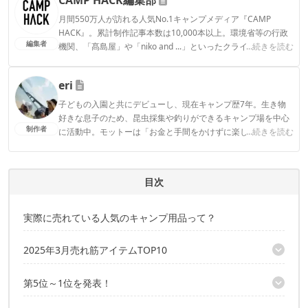
月間550万人が訪れる人気No.1キャンプメディア『CAMP
HACK』。累計制作記事本数は10,000本以上。環境省等の行政
編集者
機関、「髙島屋」や「niko and ...」といったクライアントとの
...続きを読む
連携実績多数。また、TBSテレビ『ラヴィット！』等、各メデ
ィアで登壇機会多数の編集部員も所属。
eri
CAMP HACK編集部のプロフィール
子どもの入園と共にデビューし、現在キャンプ歴7年。生き物
好きな息子のため、昆虫採集や釣りができるキャンプ場を中心
制作者
に活動中。モットーは「お金と手間をかけずに楽しく！」とい
...続きを読む
うコスパ重視の庶民派ファミリーキャンパー。お気に入りのブ
ランドはWAQとDOD。
eriのプロフィール
目次
実際に売れている人気のキャンプ用品って？
2025年3月売れ筋アイテムTOP10
第10位：スームルーム チタンペグ（20cm／12本）
第5位～1位を発表！
第9位：ビクトリノックス エマージェンシーツールハントマンラ