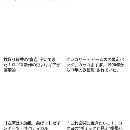
蚊取り線香の“盲点”突いてき
グレゴリー × ビームスの限定バ
た！ロゴス新作の虫よけギアが
ッグ、カッコよすぎ。1990年か
画期的
ら“3年のみ使用”されていた、紫
タグが復活
【在庫は未知数、急げ！】ゼイ
「これ玄関に置きたい…！」コ
ンアーツ・サバティカル
クヨの“ギミック丸見え”携帯ハ