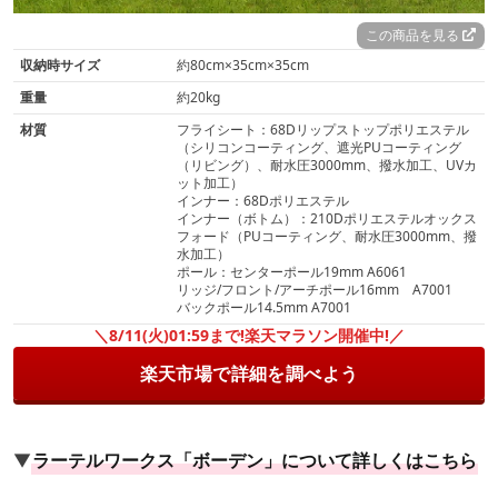
この商品を見る
収納時サイズ
約80cm×35cm×35cm
重量
約20kg
材質
フライシート：68Dリップストップポリエステル
（シリコンコーティング、遮光PUコーティング
（リビング）、耐水圧3000mm、撥水加工、UVカ
ット加工）
インナー：68Dポリエステル
インナー（ボトム）：210Dポリエステルオックス
フォード（PUコーティング、耐水圧3000mm、撥
水加工）
ポール：センターポール19mm A6061
リッジ/フロント/アーチポール16mm A7001
バックポール14.5mm A7001
＼8/11(火)01:59まで!楽天マラソン開催中!／
楽天市場で詳細を調べよう
▼
ラーテルワークス「ボーデン」について詳しくはこちら