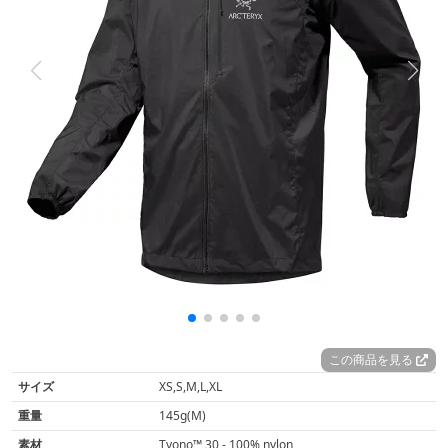
この商品を見る
サイズ
XS,S,M,L,XL
重量
145g(M)
素材
Tyono™ 30 - 100% nylon