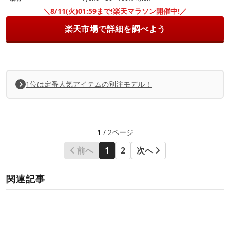
＼8/11(火)01:59まで!楽天マラソン開催中!／
楽天市場で詳細を調べよう
1位は定番人気アイテムの別注モデル！
1
/ 2ページ
前へ
1
2
次へ
関連記事