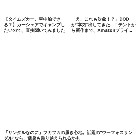
【タイムズカー、車中泊でき
「え、これも対象！？」DOD
る？】カーシェアでキャンプし
が“本気”出してきた…！テントか
たいので、直接聞いてみました
ら新作まで、Amazonプライム
デーの注目ギア27選
「サンダルなのに」フカフカの履き心地。話題の“ウーフォスサン
ダル”なら、猛暑も乗り越えられるかも