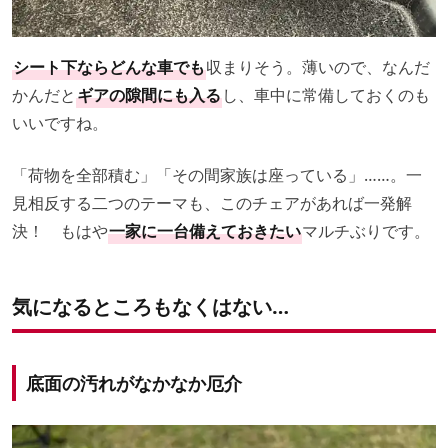
シート下ならどんな車でも
収まりそう。薄いので、なんだ
かんだと
ギアの隙間にも入る
し、車中に常備しておくのも
いいですね。
「荷物を全部積む」「その間家族は座っている」……。一
見相反する二つのテーマも、このチェアがあれば一発解
決！ もはや
一家に一台備えておきたい
マルチぶりです。
気になるところもなくはない…
底面の汚れがなかなか厄介