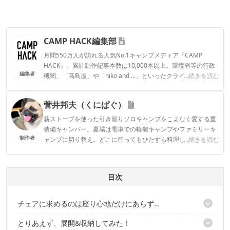
CAMP HACK編集部
月間550万人が訪れる人気No.1キャンプメディア『CAMP
HACK』。累計制作記事本数は10,000本以上。環境省等の行政
編集者
機関、「髙島屋」や「niko and ...」といったクライアントとの
...続きを読む
連携実績多数。また、TBSテレビ『ラヴィット！』等、各メデ
ィアで登壇機会多数の編集部員も所属。
菅井邦夫（くにぱぐ）
CAMP HACK編集部のプロフィール
薪ストーブを使った引き籠りソロキャンプをこよなく愛する重
装備キャンパー。夏場は電車での軽装キャンプやファミリーキ
制作者
ャンプに切り替え。どこに行ってもひたすら料理して酒を飲む
...続きを読む
スタイル。
菅井邦夫（くにぱぐ）のプロフィール
目次
チェアに求めるのは座り心地だけにあらず…
とりあえず、展開&収納してみた！
ディスクタイプのチェアはどうだろ？