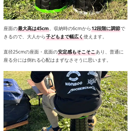
座面の
最大高は45cm
。収納時の6cmから
12段階に調節
で
きるので、大人から
子どもまで幅広く
使えます。
直径25cmの座面・底面の
安定感もそこそこ
あり、普通に
座る分には倒れる心配はまずなさそうに思います。