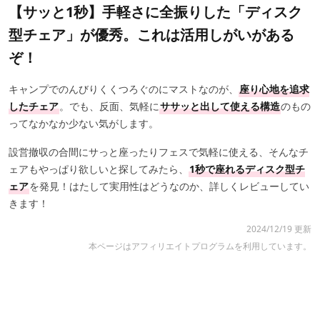
【サッと1秒】手軽さに全振りした「ディスク
型チェア」が優秀。これは活用しがいがある
ぞ！
キャンプでのんびりくくつろぐのにマストなのが、
座り心地を追求
したチェア
。でも、反面、気軽に
ササッと出して使える構造
のもの
ってなかなか少ない気がします。
設営撤収の合間にサっと座ったりフェスで気軽に使える、そんなチ
ェアもやっぱり欲しいと探してみたら、
1秒で座れるディスク型チ
ェア
を発見！はたして実用性はどうなのか、詳しくレビューしてい
きます！
2024/12/19 更新
本ページはアフィリエイトプログラムを利用しています。