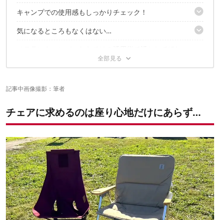
キャンプでの使用感もしっかりチェック！
展開たったの1秒ってホント？
今度はたたんでみたら…
気になるところもなくはない…
2WAYハンドルが便利
軽く小さく、持ち運びラクちん
耐荷重はまさかの130kg！
ベテランキャンパーならではの活用術で活かしてほしい
底面の汚れがなかなか厄介
12段階の高さが選べ、子どもも座れる
マルチプルギア！
収納ケースがあればよかった
ラック的な活用もアリだった！
車内のいろんなスキマに入る
✔️こちらの記事もチェック
記事中画像撮影：筆者
チェアに求めるのは座り心地だけにあらず…