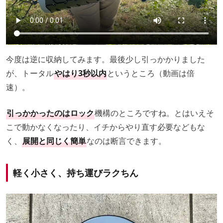
今度は逆に収納してみます。最後少し引っかかりました
が、トータル
やはり3秒以内
というところ（動画は倍
速）。
引っかかったのはロック
機構のところですね。とはいえそ
こで動かなくなったり、イチからやり直す必要などもな
く、
展開と同じく簡単
なのは断言できます。
軽く小さく、持ち運びラクちん