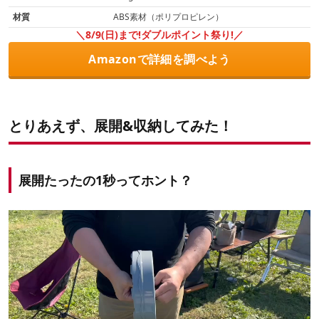
材質
ABS素材（ポリプロピレン）
＼8/9(日)まで!ダブルポイント祭り!／
Amazonで詳細を調べよう
とりあえず、展開&収納してみた！
展開たったの1秒ってホント？