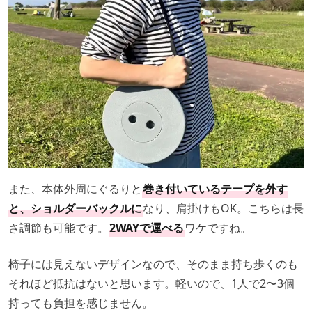
また、本体外周にぐるりと
巻き付いているテープを外す
と、ショルダーバックルに
なり、肩掛けもOK。こちらは長
さ調節も可能です。
2WAYで運べる
ワケですね。
椅子には見えないデザインなので、そのまま持ち歩くのも
それほど抵抗はないと思います。軽いので、1人で2〜3個
持っても負担を感じません。