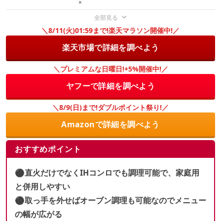
×
全部見る
＼8/11(火)01:59まで!楽天マラソン開催中!／
楽天市場で詳細を調べよう
＼プレミアムな日曜日!+5%開催中!／
ヤフーで詳細を調べよう
＼8/9(日)まで!ダブルポイント祭り!／
Amazonで詳細を調べよう
おすすめポイント
⚫︎直火だけでなくIHコンロでも調理可能で、家庭用
と併用しやすい
⚫︎取っ手を外せばオーブン調理も可能なのでメニュー
の幅が広がる