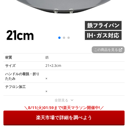
この商品を見る
材質
鉄
サイズ
21×2.3cm
ハンドルの着脱・折り
たたみ
×
テフロン加工
×
全部見る
＼8/11(火)01:59まで!楽天マラソン開催中!／
楽天市場で詳細を調べよう