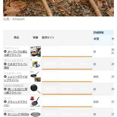
出典：
Amazon
詳細情報
商品
画像
販売サイト
材質
サイ
ライクイット
26.4×
楽天市場
Amazon
Yahoo!
オーブンでも使え
鉄
m
る鉄フライパン
ブッシュクラフト
楽天市場
Amazon
Yahoo!
たき火フライパン
鉄
24×5
深め
ペトロマックス
楽天市場
Amazon
Yahoo!
シュミーデアイゼ
錬鉄
24c
ンフライパン
LAUGH WRINKLES
楽天市場
Amazon
Yahoo!
使いこむほどに育
鉄
24c
つ鉄フライパン
ターク
楽天市場
Amazon
Yahoo!
クラシックフライ
銑鉄
22×4
パン
ココパン
楽天市場
Amazon
Yahoo!
モーニング COCOp
鉄
21×2