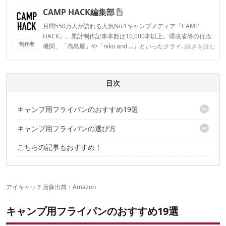
CAMP HACK編集部
月間550万人が訪れる人気No.1キャンプメディア『CAMP
HACK』。累計制作記事本数は10,000本以上。環境省等の行政
制作者
機関、「髙島屋」や「niko and ...」といったクライアントとの
...続きを読む
連携実績多数。また、TBSテレビ『ラヴィット！』等、各メデ
ィアで登壇機会多数の編集部員も所属。
CAMP HACK編集部のプロフィール
目次
キャンプ用フライパンのおすすめ19選
キャンプ用フライパンの選び方
【鉄製】フライパンおすすめ9選
【ステンレス製】フライパンおすすめ4選
こちらの記事もおすすめ！
材質は、用途や重視するポイント次第
【アルミ製】フライパンおすすめ4選
サイズは使用人数や利便性で選ぼう
【チタン製】フライパンおすすめ2選
取っ手が折りたためるタイプだと持ち運びやすい
テフロン加工が施されたタイプなら、焦げ付きにくくお手入れも
アイキャッチ画像出典：
Amazon
楽
キャンプ用フライパンのおすすめ19選