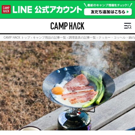
CAMP HACK トップ
›
キャンプ用品の記事一覧
›
調理器具の記事一覧
›
クッカー・コッヘル・鍋の