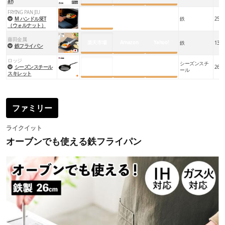
an
FRYING PAN JIU
公式サイト
M ハンドルSET
鉄
25.5
（ウォルナット）
藤田金属
楽天市場
Amazon
Yahoo!
鉄
13×2
鉄フライパン
ロッジ
シーズンスチ
楽天市場
Amazon
Yahoo!
シーズンスチール
26×3
ール
スキレット
ファミリー
ライクイット
オーブンでも使える鉄フライパン