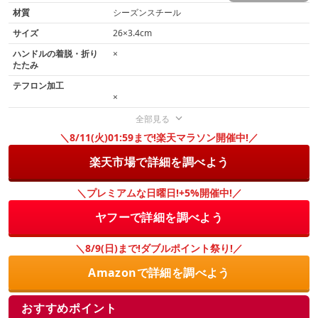
材質
シーズンスチール
サイズ
26×3.4cm
ハンドルの着脱・折り
×
たたみ
テフロン加工
×
全部見る
＼8/11(火)01:59まで!楽天マラソン開催中!／
楽天市場で詳細を調べよう
＼プレミアムな日曜日!+5%開催中!／
ヤフーで詳細を調べよう
＼8/9(日)まで!ダブルポイント祭り!／
Amazonで詳細を調べよう
おすすめポイント