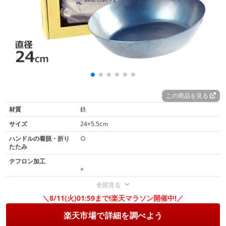
この商品を見る
材質
鉄
サイズ
24×5.5cｍ
ハンドルの着脱・折り
○
たたみ
テフロン加工
×
全部見る
＼8/11(火)01:59まで!楽天マラソン開催中!／
楽天市場で詳細を調べよう