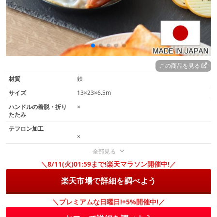
この商品を見る
材質
鉄
サイズ
13×23×6.5m
ハンドルの着脱・折り
×
たたみ
テフロン加工
×
全部見る
＼8/11(火)01:59まで!楽天マラソン開催中!／
楽天市場で詳細を調べよう
＼プレミアムな日曜日!+5%開催中!／