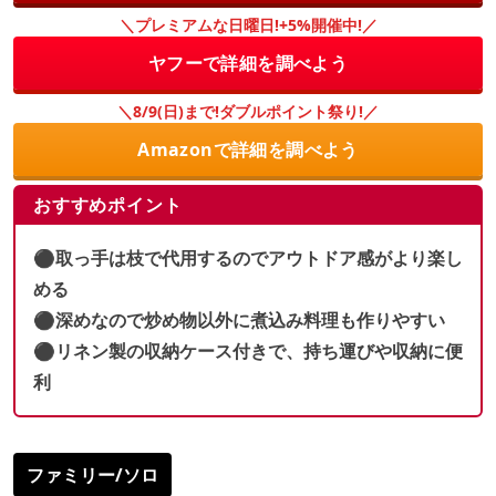
＼プレミアムな日曜日!+5%開催中!／
ヤフーで詳細を調べよう
＼8/9(日)まで!ダブルポイント祭り!／
Amazonで詳細を調べよう
おすすめポイント
⚫︎取っ手は枝で代用するのでアウトドア感がより楽し
める
⚫︎深めなので炒め物以外に煮込み料理も作りやすい
⚫︎リネン製の収納ケース付きで、持ち運びや収納に便
利
ファミリー/ソロ