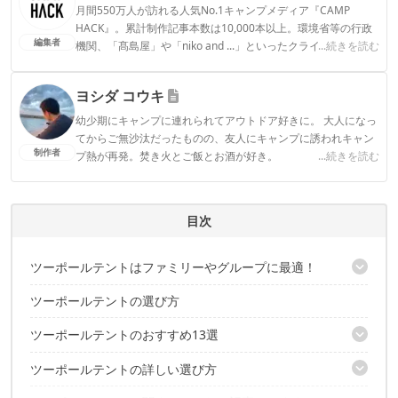
月間550万人が訪れる人気No.1キャンプメディア『CAMP
HACK』。累計制作記事本数は10,000本以上。環境省等の行政
編集者
機関、「髙島屋」や「niko and ...」といったクライアントとの
...続きを読む
連携実績多数。また、TBSテレビ『ラヴィット！』等、各メデ
ィアで登壇機会多数の編集部員も所属。
ヨシダ コウキ
CAMP HACK編集部のプロフィール
幼少期にキャンプに連れられてアウトドア好きに。 大人になっ
てからご無沙汰だったものの、友人にキャンプに誘われキャン
制作者
プ熱が再発。焚き火とご飯とお酒が好き。
...続きを読む
ヨシダ コウキのプロフィール
目次
ツーポールテントはファミリーやグループに最適！
ツーポールテントの選び方
メリットやデメリットは？
ツーポールテントのおすすめ13選
ツーポールテントの詳しい選び方
【ソロ〜2人向き】小型ツーポールテント4選
【ファミリー対応】大型ツーポールテント9選