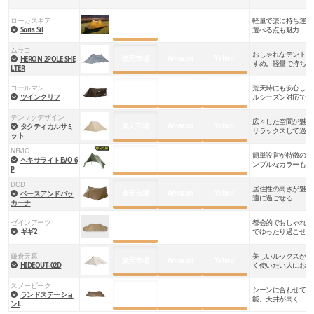
ローカスギア
軽量で楽に持ち運べ
公式サイト
Soris Sil
選べる点も魅力
ムラコ
おしゃれなテントを
楽天市場
Amazon
Yahoo!
HERON 2POLE SHE
すめ。軽量で持ち運
LTER
コールマン
荒天時にも安心して
楽天市場
Amazon
Yahoo!
ツインクリフ
ルシーズン対応でき
テンマクデザイン
広々した空間が魅力
楽天市場
Amazon
Yahoo!
タクティカルサミ
リラックスして過ご
ット
NEMO
簡単設営が特徴のツ
楽天市場
Amazon
Yahoo!
ヘキサライトEVO 6
ンプルなカラーもお
P
DOD
居住性の高さが魅力
楽天市場
Amazon
Yahoo!
ベースアンドパッ
適に過ごせる
カーナ
ゼインアーツ
都会的でおしゃれな
公式サイト
ギギ2
でゆったり過ごせる
鎌倉天幕
美しいルックスが魅
楽天市場
Amazon
Yahoo!
HIDEOUT-02D
く使いたい人におす
スノーピーク
シーンに合わせて張
楽天市場
Amazon
Yahoo!
ランドステーショ
能。天井が高く、ゆ
ンL