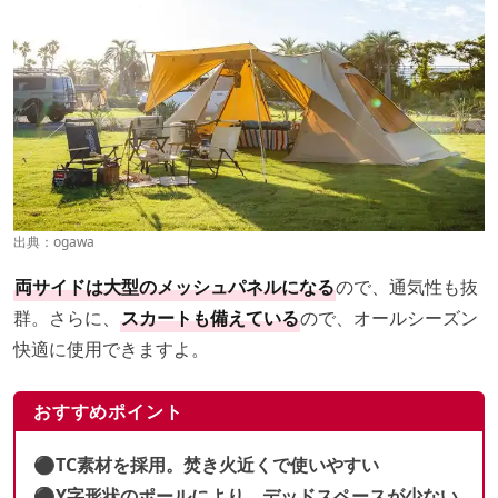
出典：
ogawa
両サイドは大型のメッシュパネルになる
ので、通気性も抜
群。さらに、
スカートも備えている
ので、オールシーズン
快適に使用できますよ。
おすすめポイント
⚫︎TC素材を採用。焚き火近くで使いやすい
⚫︎Y字形状のポールにより、デッドスペースが少ない