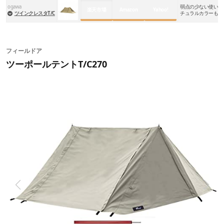
ogawa
弱点の少ない使い勝
楽天市場
Amazon
Yahoo!
ツインクレスタT/C
チュラルカラーもお
フィールドア
ツーポールテントT/C270