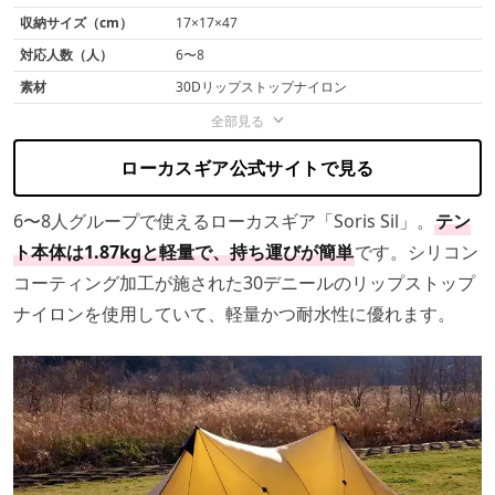
収納サイズ（cm）
17×17×47
対応人数（人）
6〜8
素材
30Dリップストップナイロン
全部見る
ローカスギア公式サイトで見る
6〜8人グループで使えるローカスギア「Soris Sil」。
テン
ト本体は1.87kgと軽量で、持ち運びが簡単
です。シリコン
コーティング加工が施された30デニールのリップストップ
ナイロンを使用していて、軽量かつ耐水性に優れます。