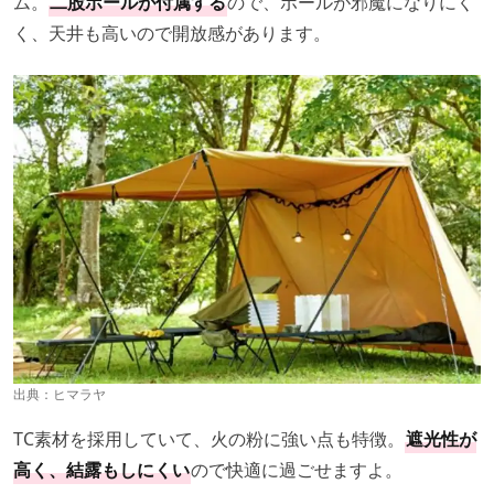
ム。
二股ポールが付属する
ので、ポールが邪魔になりにく
く、天井も高いので開放感があります。
出典：
ヒマラヤ
TC素材を採用していて、火の粉に強い点も特徴。
遮光性が
高く、結露もしにくい
ので快適に過ごせますよ。