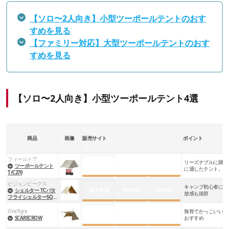
【ソロ〜2人向き】小型ツーポールテントのおす
すめを見る
【ファミリー対応】大型ツーポールテントのおす
すめを見る
【ソロ〜2人向き】小型ツーポールテント4選
商品
画像
販売サイト
ポイント
フィールドア
リーズナブルに購入
楽天市場
Amazon
Yahoo!
ツーポールテント
に適したテント。オ
T/C270
能
ビジョンピークス
キャンプ初心者にお
楽天市場
Amazon
Yahoo!
シェルター TCバタ
放感も抜群
フライシェルターSOL
O
OneTigris
無骨でかっこいいテ
楽天市場
Amazon
Yahoo!
SCARECROW
おすすめ