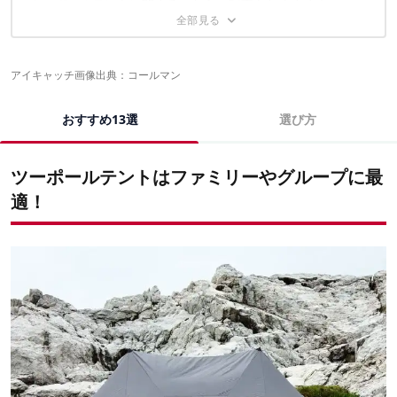
ツーポールテントに関するこちらの記事もおすすめ！
①テントの大きさは収容人数と天井高で選ぼう
②テントの素材は重視するポイントで選ぼう
③居住性を高める快適装備もチェック！
④収納サイズは車や収納場所と相談して選ぼう
アイキャッチ画像出典：
コールマン
⑤付属品やオプションパーツの豊富さで選ぼう
おすすめ13選
選び方
ツーポールテントはファミリーやグループに最
適！