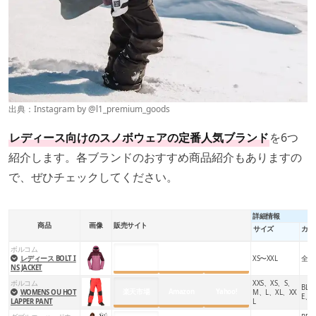
おすすめです。
ベンチレーション
出典：Instagram by
@l1_premium_goods
レディース向けのスノボウェアの定番人気ブランド
を6つ
紹介します。各ブランドのおすすめ商品紹介もありますの
で、ぜひチェックしてください。
詳細情報
商品
画像
販売サイト
サイズ
カラ
ボルコム
楽天市場
Amazon
Yahoo!
レディース BOLT I
XS〜XXL
全6
NS JACKET
ボルコム
XXS、XS、S、
BLAC
楽天市場
Amazon
Yahoo!
WOMENS OU HOT
M、L、XL、XX
E、O
LAPPER PANT
L
出典：
クイックシルバー