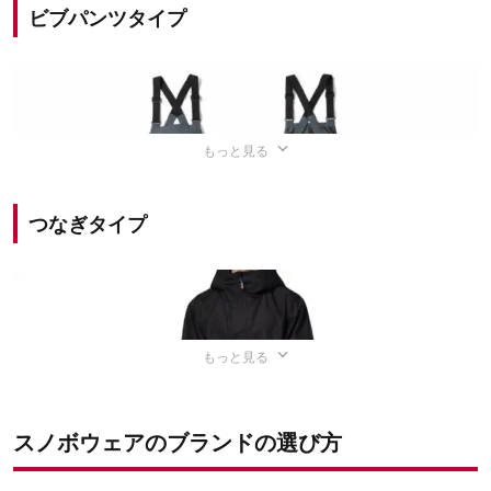
スノボウェアはスノーボードを楽しむうえで、
雪や風から
ビブパンツタイプ
身を守り、体温を保持してくれるアイテム。
ダウンジャケットやベンチコートなどでは、防水性・防風
性に不安が多く、雪の上で激しく動くスノーボードには不
もっと見る
向きなので、
スノボウェアは必須
といえるでしょう。
つなぎタイプ
スノボウェアは
大きく分けて3つの種類
に分けられるの
出典：
楽天市場
で、種類ごとの違いを見ていきましょう。
セパレートタイプは
上下のウェアが別々になっているタイ
プ
のスノボウェア。上下が分かれているため、
上着を脱い
で温度調節
をしたり、トイレを手軽に済ませられるのが特
もっと見る
徴です。
出典：
楽天市場
また、セパレートタイプのスノボウェアは、
上下セットで
スノボウェアのブランドの選び方
購入できることが多く、
コーディネートを組みやすい点も
ビブパンツタイプは、
オーバーオールスタイルのサスペン
うれしいポイントです。
ダーが付いた
スノボウェア。腰の部分が繋がっているの