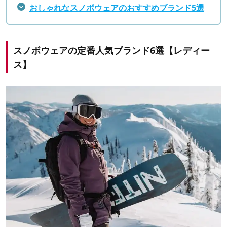
おしゃれなスノボウェアのおすすめ
ブランド
5選
スノボウェアの定番人気ブランド6選【レディー
ス】
出典：
クイックシルバー
透湿性は、スノボウェア内の
汗や水蒸気などを外部に逃が
す機能
で、ウェア内の蒸れ防止に役立ちます。
スノボウェアを選ぶ際には、
透湿性5,000g
/㎡
以上
の商品
がおすすめ。価格は高いですが、素材に
GORE-TEX
を使用
したスノボウェアは「防水透湿性」に優れており、非常に