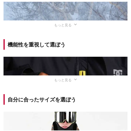
で、腰の部分から雪が入り込まないのが特徴です。
ただし、セパレートタイプは後述のビブパンツタイプ・つ
なぎタイプと比べて、
上下のウェアのすき間から雪が入り
また、デザインもおしゃれなので、ファッション性を大事
出典：
楽天市場
もっと見る
込みやすい点
には注意が必要です。
にしたいスノーボーダーの方に人気のタイプでもありま
つなぎタイプは、
上下のウェアが一体となった
スノボウェ
す。天候がいい日には、
ビブパンツにパーカーを羽織って
機能性を重視して選ぼう
ア。上下のウェアに隙間がまったくないため保温性に優れ
滑る
のもスマートですね。
ているのが特徴です。
ただし、セパレートタイプと比べると、
トイレに行く際に
また、上下のウェアの組み合わせを考える必要がないの
手間がかかってしまう点
には注意が必要です。
で、
1枚でコーディネートが完成
するのもうれしいポイン
もっと見る
ト。ウエストの締め付けがなく、ダボっとしたシルエット
出典：
ザ・ノース・フェイス
になるのもおしゃれです。
スノボウェアを選ぶ際には、以下の点に注目しましょう。
自分に合ったサイズを選ぼう
それぞれのポイントについて詳しく解説します。
ただし、
上着を脱いで温度調整ができない点や、トイレに
行く際に手間がかかってしまう点
には注意が必要です。
スノボウェアを選ぶポイント