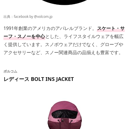
出典：facebook by
@volcom.jp
1991年創業のアメリカのアパレルブランド。
スケート・サ
ーフ・スノーを中心
とした、ライフスタイルウェアを幅広
く提供しています。スノボウェアだけでなく、グローブや
アクセサリーなど、スノー関連商品の品揃えも豊富です。
出典：
楽天市場
ボルコム
チケットホルダー
の付いたスノボウェアを選べば、
リフト
レディース BOLT INS JACKET
券やカード型の電子マネー
などを入れておくのに便利で
す。
チケットホルダーが腕に付いているモデル
は、自動改札タ
イプのリフトに乗る際に、腕をかざすだけでICカードのリ
フト券をスキャンできるのでおすすめですよ。