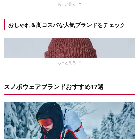
もっと見る
機能性を重視して選ぼう
自分に合ったサイズを選ぼう
おしゃれ＆高コスパな人気ブランドをチェック
出典：
ディーシーシューズ
おしゃれ＆高コスパな人気ブランドをチェック
スノボウェアには
さまざまな機能があり
、それぞれ着心地
や使い勝手が異なってくるので、自分が重視する機能を選
びましょう。
もっと見る
耐水性
スノボウェアブランドおすすめ17選
出典：
楽天市場
スノーボードは、
日常生活よりも体を激しく動かします。