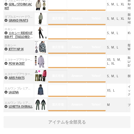
ダブルエーハードウェア
BEI
楽天市場
Amazon
Yahoo!
GIRL／STORM JAC
S、M、L、XL
RAY
ベンチレーションは、スノボウェアのファスナーを開閉し
KET
HIT
URP
て
スノボウェア内を換気
できる機能。スノボウェアを着用
BEI
KHAK
ダブルエーハードウェア
楽天市場
Amazon
Yahoo!
S、M、L、XL
RAY
GRAND PANTS
HIT
したまま、ウェア内に籠った湿気や熱を放出し、
素早く体
URP
ロキシー
KHAK
温調節
ができます。
楽天市場
Amazon
Yahoo!
ロキシー RIDEOUT
S、M、L
KV10
BIB PT 【TAILORED FI
T】 20K
ロキシー
BJT
楽天市場
Amazon
Yahoo!
S、M、L
パウダーガード
JETTY NP JK
WBB
BLA
エスケープアウターウェア
XS、S、M、
楽天市場
Amazon
Yahoo!
L/OL
POW JACKET
L、XL
E/B
LET
EEPP
エスケープアウターウェア
楽天市場
Amazon
Yahoo!
S、M、L
BEIG
OLE
ARES PANTS
PUR
EPIN
イン
エルワン プレミアム グッズ
楽天市場
Amazon
Yahoo!
XS、L
ッカ
LALENA
ク
エルワン プレミアム グッズ
楽天市場
Amazon
Yahoo!
M
ブラ
LORETTA OVERALL
アイテムを全部見る