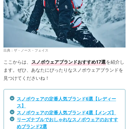
そのためスノボウェアのサイズ感は、
普段着ている服のサ
イズ
よりも大きめのサイズ
を選ぶのがおすすめ！ 大きめ
のスノボウェアなら、暖かい厚手のインナーを着ることが
できて便利ですよ。
出典：PIXTA
耐水性は、スノボウェアに付いた
雨などの水の浸透を防ぐ
出典：
ザ・ノース・フェイス
機能
。激しく雪と接触するスノーボードにおいて、1番重
視すべき機能といえます。
出典：Instagram by
@holden_outerwear
ここからは、
スノボウェアブランドおすすめ17選
を紹介し
ます。ぜひ、あなたにぴったりなスノボウェアブランドを
スノーボードの定番のブランドとしては、
ボルコム、バー
耐水性の効果は数値で判断でき、数値が大きくなるほど効
見つけてくださいね！
トン、ロキシー
などがあげられます。
果もアップします。スノボウェアでは、
耐水圧10,000mm
以上がおすすめ
です。
また、
ハイマスマニアやエアブラスター
などコスパに優れ
スノボウェアの定番人気ブランド6選【レディー
るブランドもあります。
後述のブランド紹介で
、自分の好
ス】
透湿性
みに合ったデザインや機能のブランドを見つけましょう！
スノボウェアの定番人気ブランド4選【メンズ】
リーズナブルでおしゃれなスノボウェアのおすす
めブランド
2
選