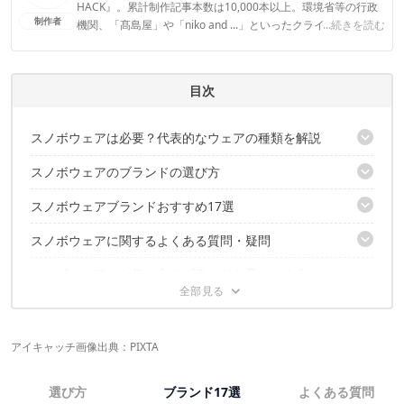
HACK』。累計制作記事本数は10,000本以上。環境省等の行政
制作者
機関、「髙島屋」や「niko and ...」といったクライアントとの
...続きを読む
連携実績多数。また、TBSテレビ『ラヴィット！』等、各メデ
ィアで登壇機会多数の編集部員も所属。
CAMP HACK編集部のプロフィール
目次
スノボウェアは必要？代表的なウェアの種類を解説
スノボウェアのブランドの選び方
セパレート（上下別）タイプ
ビブパンツタイプ
スノボウェアブランドおすすめ17選
機能性を重視して選ぼう
つなぎタイプ
自分に合ったサイズを選ぼう
スノボウェアに関するよくある質問・疑問
スノボウェアの定番人気ブランド6選【レディース】
おしゃれ＆高コスパな人気ブランドをチェック
スノボウェアの定番人気ブランド4選【メンズ】
スノボウェアのお気に入りブランドを見つけよう！
スキーウェアはスノボウェアとして使える？
リーズナブルでおしゃれなスノボウェアのおすすめブランド2選
スノボウェアは普段の服と同じサイズで良い？
おしゃれなスノボウェアのおすすめブランド5選
スノボウェアの人気売れ筋ランキング
こちらの記事と動画もおすすめ
アイキャッチ画像出典：PIXTA
選び方
ブランド17選
よくある質問