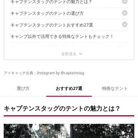
キャプテンスタッグのテントの魅力とは？
キャプテンスタッグのテントの選び方
「これで十分」と評判のスペックとコスパの高さ
さまざまなタイプがそろう豊富なラインナップ
キャプテンスタッグのテントおすすめ27選
まずはテントのタイプを決めよう
それぞれが異なる個性を持つプロダクトブランド
「実際の使用人数の＋1〜2人」のサイズが最適
キャンプ以外で活用できる特殊なテントもチェック！
ドームテントのおすすめ10選
収納時のサイズと重量も大切
2ルームテント・3ルームテントのおすすめ6選
耐水圧は1,500mmあると安心
テントのたたみ方を解説！初心者にありがちなお悩みを解決
ワンポールテントのおすすめ7選
快適さ重視ならダブルウォール構造のモデルを
ポップアップテントのおすすめ4選
前室やキャノピーなどの便利な機能もチェック
キャプテンスタッグのテントでよくある質問・疑問
“最高”よりも“最善”を求める人におすすめのブランド！
アイキャッチ出典：Instagram by
@captainstag
キャプテンスタッグのテントは安いけど、壊れやすいの？
テントのポールが折れたら、単品で購入できる？
キャプテンスタッグのテントの人気売れ筋ランキング
キャプテンスタッグのテントの評判はどんな感じ？
選び方
おすすめ27選
特殊なテント
キャプテンスタッグのテントに関するこちらの記事もおすすめ！
キャプテンスタッグのテントの魅力とは？