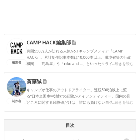
CAMP HACK編集部
月間550万人が訪れる人気No.1キャンプメディア『CAMP
HACK』。累計制作記事本数は10,000本以上。環境省等の行政
編集者
機関、「髙島屋」や「niko and ...」といったクライアントとの
...続きを読む
連携実績多数。また、TBSテレビ『ラヴィット！』等、各メデ
ィアで登壇機会多数の編集部員も所属。
斎藤誠
CAMP HACK編集部のプロフィール
キャンプが仕事のアウトドアライター。連続500泊以上に渡
る“日本全国車中泊旅”の経験がアイデンティティー。国内の見
制作者
どころに関する経験値だけは、誰にも負けない自信あり。趣味
...続きを読む
はキャンプ・旅行・バイク・スキューバダイビング・温泉めぐ
りなど。
斎藤誠のプロフィール
目次