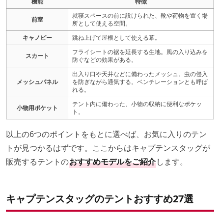
機能
特徴
就寝スペースの前に設けられた、靴や荷物を置く場
前室
所として使える空間。
キャノピー
跳ね上げて屋根として使える幕。
フライシートの裾を延長する生地。風の入り込みを
スカート
防ぐなどの効果がある。
出入り口や天井などに備わったメッシュ。虫の侵入
メッシュパネル
を防ぎながら通気する。ベンチレーションとも呼ば
れる。
テント内に備わった、小物の収納に便利なポケッ
小物用ポケット
ト。
以上の6つのポイントをもとに選べば、お気に入りのテン
トが見つかるはずです。ここからはキャプテンスタッグが
販売するテントの
おすすめモデルをご紹介
します。
キャプテンスタッグのテントおすすめ27選