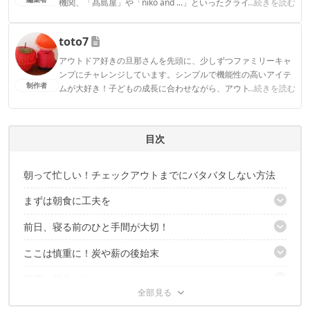
機関、「髙島屋」や「niko and ...」といったクライアントとの
...続きを読む
連携実績多数。また、TBSテレビ『ラヴィット！』等、各メデ
ィアで登壇機会多数の編集部員も所属。
toto7
CAMP HACK編集部のプロフィール
アウトドア好きの旦那さんを先頭に、少しずつファミリーキャ
ンプにチャレンジしています。シンプルで機能性の高いアイテ
制作者
ムが大好き！子どもの成長に合わせながら、アウトドアを楽し
...続きを読む
むことがモットーです！
toto7のプロフィール
目次
朝って忙しい！チェックアウトまでにバタバタしない方法
まずは朝食に工夫を
前日、寝る前のひと手間が大切！
前日の夕飯を朝食用に残しておく
洗い物を増やさない朝食のメニューを採用する
ここは慎重に！炭や薪の後始末
寝る前にお湯を沸かして魔法瓶にストックしておく
お皿を使うときはラップをかけて使う
BBQグリルやダッチオーブンは寝る前に片付けておく
洗い物用にお湯を沸かす
撤収に役立つアイテム
朝の焚き火はチェックアウトの2～3時間前には終えるようにしよ
食器は家でしっかり洗うという手も
う
みなさんはどんなテクニックを実行してますか？