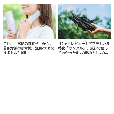
連発
これ、「水筒の進化形」かも。
【1ヶ月レビュー】アプデした夏
暑さ対策の新常識・注目の“氷の
特化「サンダル」。旅行で使っ
うボトル”10選
てわかった6つの魅力と1つの注
意点