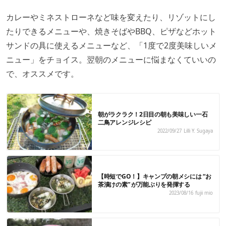
カレーやミネストローネなど味を変えたり、リゾットにし
たりできるメニューや、焼きそばやBBQ、ピザなどホット
サンドの具に使えるメニューなど、「1度で2度美味しいメ
ニュー」をチョイス。翌朝のメニューに悩まなくていいの
で、オススメです。
朝がラクラク！2日目の朝も美味しい一石
二鳥アレンジレシピ
2022/09/27
Lilli Y. Sugaya
【時短でGO！】キャンプの朝メシには “お
茶漬けの素” が万能ぶりを発揮する
2023/08/16
fujii mio