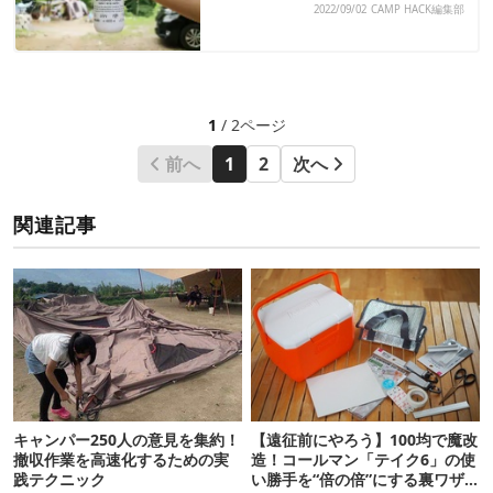
2022/09/02
CAMP HACK編集部
1
/ 2ページ
前へ
1
2
次へ
関連記事
キャンパー250人の意見を集約！
【遠征前にやろう】100均で魔改
撤収作業を高速化するための実
造！コールマン「テイク6」の使
践テクニック
い勝手を“倍の倍”にする裏ワザ6