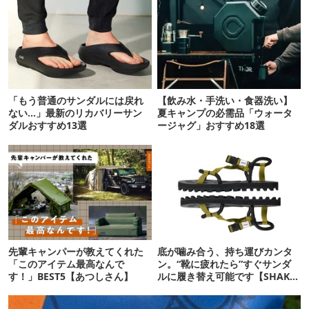
「もう普通のサンダルには戻れ
【飲み水・手洗い・食器洗い】
ない…」最新のリカバリーサン
夏キャンプの必需品「ウォータ
ダルおすすめ13選
ージャグ」おすすめ18選
先輩キャンパーが教えてくれた
底が噛み合う、持ち運びカンタ
「このアイテム最高なんで
ン。“靴に疲れたら”すぐサンダ
す！」BEST5【あつしさん】
ルに履き替え可能です【SHAKA
新作】