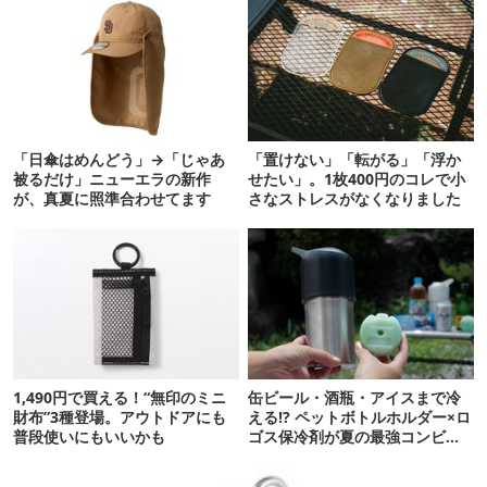
「日傘はめんどう」→「じゃあ
「置けない」「転がる」「浮か
被るだけ」ニューエラの新作
せたい」。1枚400円のコレで小
が、真夏に照準合わせてます
さなストレスがなくなりました
1,490円で買える！“無印のミニ
缶ビール・酒瓶・アイスまで冷
財布”3種登場。アウトドアにも
える!? ペットボトルホルダー×ロ
普段使いにもいいかも
ゴス保冷剤が夏の最強コンビだ
った