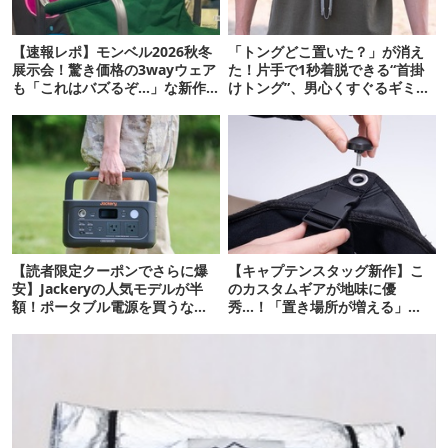
【速報レポ】モンベル2026秋冬
「トングどこ置いた？」が消え
展示会！驚き価格の3wayウェア
た！片手で1秒着脱できる“首掛
も「これはバズるぞ…」な新作
けトング”、男心くすぐるギミッ
10選
クが最高だった
【読者限定クーポンでさらに爆
【キャプテンスタッグ新作】こ
安】Jackeryの人気モデルが半
のカスタムギアが地味に優
額！ポータブル電源を買うなら
秀…！「置き場所が増える」
今が狙い目
「荷物が落ちない」