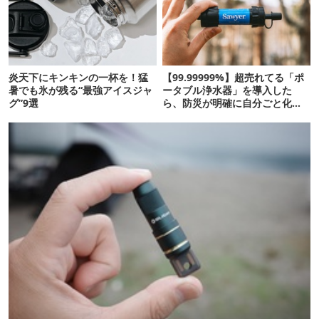
炎天下にキンキンの一杯を！猛
【99.99999%】超売れてる「ポ
暑でも氷が残る“最強アイスジャ
ータブル浄水器」を導入した
グ”9選
ら、防災が明確に自分ごと化し
た