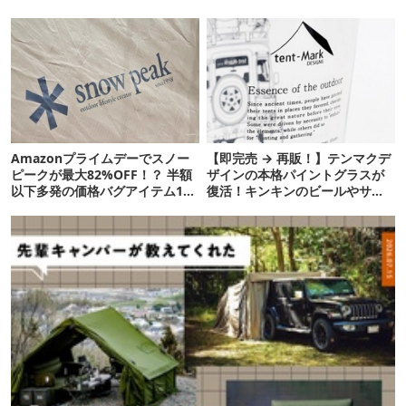
ります【THULE新作】
リティ
Amazonプライムデーでスノー
【即完売 → 再販！】テンマクデ
ピークが最大82%OFF！？ 半額
ザインの本格パイントグラスが
以下多発の価格バグアイテム11
復活！キンキンのビールやサワ
選
ーに最高