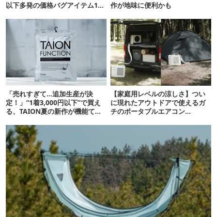
以下多発の価格バグアイテム11
作が地味に便利かも
選
「売れすぎて…追加生産が決
【家庭用レベルの涼しさ】つい
定！」“1着3,000円以下”で買え
に現れたアウトドアで使えるガ
る、TAION夏の新作が機能てん
チのポータブルエアコン
こ盛りです
「Suzune」最速レビュー