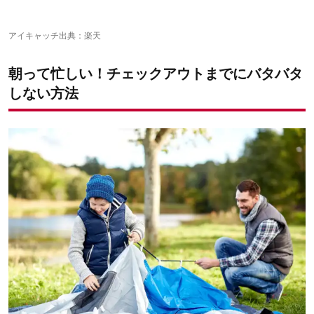
レジャーシート
熱が残っている炭や薪の処理について
ビニール袋（大・小）
テントの撤収のコツも覚えておこう
ガムテープ
アイキャッチ出典：
楽天
雑巾・ダスター・ウェットティッシュ
朝って忙しい！チェックアウトまでにバタバタ
しない方法