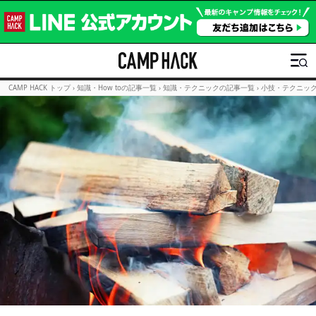
CAMP HACK トップ
›
知識・How toの記事一覧
›
知識・テクニックの記事一覧
›
小技・テクニッ