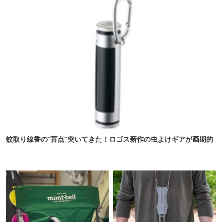
蚊取り線香の“盲点”突いてきた！ロゴス新作の虫よけギアが画期的