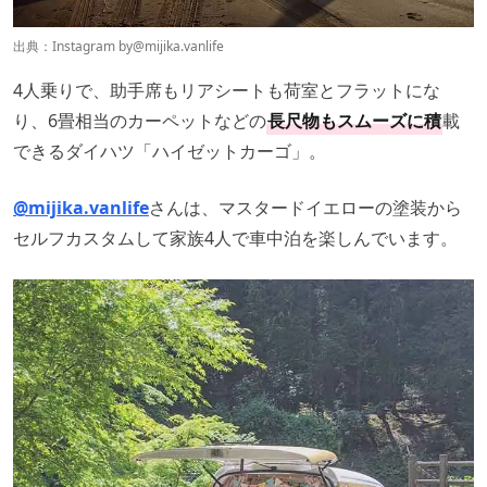
出典：Instagram by
@mijika.vanlife
4人乗りで、助手席もリアシートも荷室とフラットにな
り、6畳相当のカーペットなどの
長尺物もスムーズに積
載
できるダイハツ「ハイゼットカーゴ」。
@mijika.vanlife
さんは、マスタードイエローの塗装から
セルフカスタムして家族4人で車中泊を楽しんでいます。