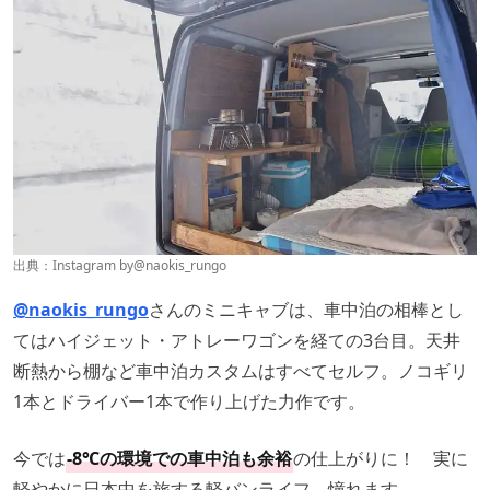
出典：Instagram by
@naokis_rungo
@naokis_rungo
さんのミニキャブは、車中泊の相棒とし
てはハイジェット・アトレーワゴンを経ての3台目。天井
断熱から棚など車中泊カスタムはすべてセルフ。ノコギリ
1本とドライバー1本で作り上げた力作です。
今では
-8℃の環境での車中泊も余裕
の仕上がりに！ 実に
軽やかに日本中を旅する軽バンライフ、憧れます。