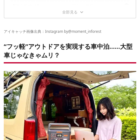
③マツダ「スクラムワゴン」
【軽自動車編】ちっちゃくても頼れる相棒！
①トヨタ「VOXY トランス」
④ダイハツ「ハイゼットカーゴ」
②日産「NV200 バネット」
⑤スズキ「エブリイワゴン」
創意と工夫で、自分だけの“動く別荘”を手に入れよう！
①ダイハツ「ムーヴキャンバス」
③ルノー「カングー」
⑥ホンダ「Nバン」
②スズキ「ハスラー」
④ホンダ「フリードプラス」
アイキャッチ画像出典：Instagram by
@moment_inforest
✔こちらの記事もおすすめ
③スズキ「ジムニー」
⑤日産「プレサージュ」
④スズキ「ジムニー シエラ」
“フッ軽”アウトドアを実現する車中泊……大型
車じゃなきゃムリ？