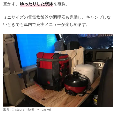
置かず、
ゆったりした寝床
を確保。
ミニサイズの電気炊飯器や調理器も完備し、キャンプしな
いときでも車内で充実メニューが楽しめます。
出典：Instagram by
@my__basket