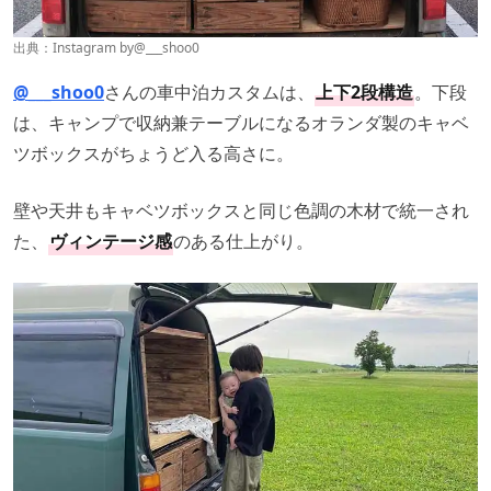
出典：Instagram by
@___shoo0
@___shoo0
さんの車中泊カスタムは、
上下2段構造
。下段
は、キャンプで収納兼テーブルになるオランダ製のキャベ
ツボックスがちょうど入る高さに。
壁や天井もキャベツボックスと同じ色調の木材で統一され
た、
ヴィンテージ感
のある仕上がり。