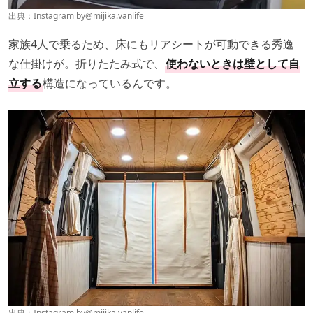
出典：Instagram by
@mijika.vanlife
家族4人で乗るため、床にもリアシートが可動できる秀逸
な仕掛けが。折りたたみ式で、
使わないときは壁として自
立する
構造になっているんです。
出典：Instagram by
@mijika.vanlife