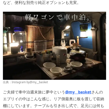
など、便利な別売り純正オプションも充実。
出典：Instagram by
@my__basket
ご夫婦で車中泊週末旅に夢中という
@my__basket
さんの
エブリイの中はこんな感じ。リア側最奥に板を渡して収納
棚にしています。テーブルも引き出し式で、足元には何も