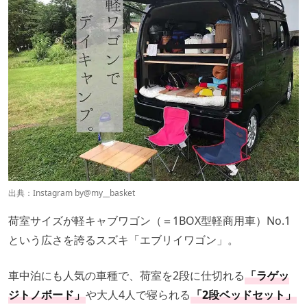
出典：Instagram by
@my__basket
荷室サイズが軽キャブワゴン（＝1BOX型軽商用車）No.1
という広さを誇るスズキ「エブリイワゴン」。
車中泊にも人気の車種で、荷室を2段に仕切れる
「ラゲッ
ジトノボード」
や大人4人で寝られる
「2段ベッドセット」