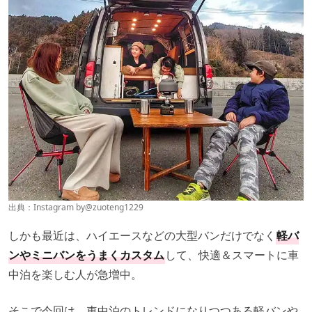
出典：Instagram by
@zuoteng1229
しかも最近は、ハイエースなどの大型バンだけでなく
軽バ
ンやミニバンをうまくカスタム
して、快適＆スマートに車
中泊を楽しむ人が急増中。
そこで今回は、車中泊のトレンドになりつつある軽バンや