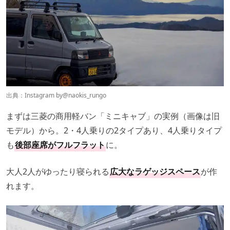
出典：Instagram by
@naokis_rungo
まずは三菱の商用軽バン「ミニキャブ」の実例（画像は旧
モデル）から。2・4人乗りの2タイプあり、4人乗りタイプ
も
後部座席がフルフラット
に。
大人2人がゆったり寝られる
広大なラゲッジスペース
が作
れます。