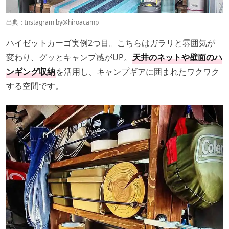
出典：Instagram by
@hiroacamp
ハイゼットカーゴ実例2つ目。こちらはガラリと雰囲気が
変わり、グッとキャンプ感がUP。
天井のネットや壁面のハ
ンギング収納
を活用し、キャンプギアに囲まれたワクワク
する空間です。