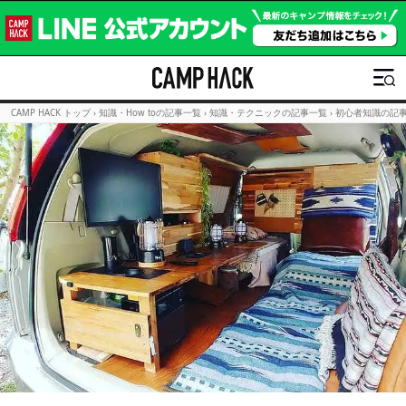
CAMP HACK トップ
›
知識・How toの記事一覧
›
知識・テクニックの記事一覧
›
初心者知識の記