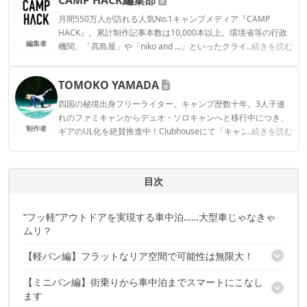
月間550万人が訪れる人気No.1キャンプメディア『CAMP
HACK』。累計制作記事本数は10,000本以上。環境省等の行政
編集者
機関、「髙島屋」や「niko and ...」といったクライアントとの
...続きを読む
連携実績多数。また、TBSテレビ『ラヴィット！』等、各メデ
ィアで登壇機会多数の編集部員も所属。
TOMOKO YAMADA
CAMP HACK編集部のプロフィール
四国の秘境出身フリーライター。キャンプ歴数十年。3人子連
れのファミキャンからデュオ・ソロキャンへと移行中につき、
制作者
ギアのUL化を絶賛推進中！Clubhouseにて「キャンパーさんよ
...続きを読む
ってらっしゃい！」モデレーターやってます。よってらっしゃ
い〜！ Instagram：@tomokoyamada76
TOMOKO YAMADAのプロフィール
目次
“フッ軽”アウトドアを実現する車中泊……大型車じゃなきゃ
ムリ？
【軽バン編】フラットなリア空間で可能性は無限大！
【ミニバン編】街乗りから車中泊までスマートにこなし
①ミツビシ「ミニキャブ」
ます
②スバル「サンバーディアス クラシック」