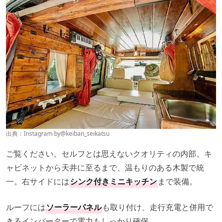
出典：Instagram by
@keiban_seikatsu
ご覧ください。セルフとは思えないクオリティの内部。キ
ャビネットから天井に至るまで、温もりのある木製で統
一。右サイドには
シンク付きミニキッチン
まで装備。
ルーフには
ソーラーパネル
も取り付け、走行充電と併用で
きるインバーターで電力もしっかり確保。