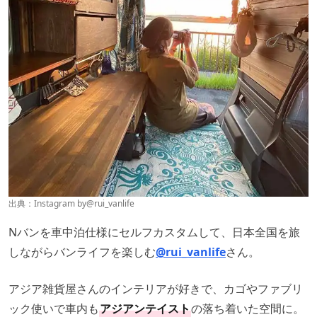
出典：Instagram by
@rui_vanlife
Nバンを車中泊仕様にセルフカスタムして、日本全国を旅
しながらバンライフを楽しむ
@rui_vanlife
さん。
アジア雑貨屋さんのインテリアが好きで、カゴやファブリ
ック使いで車内も
アジアンテイスト
の落ち着いた空間に。