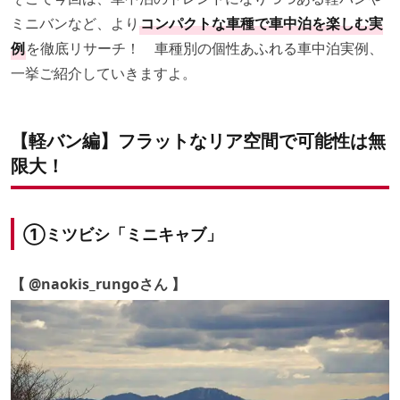
ミニバンなど、より
コンパクトな車種で車中泊を楽しむ実
例
を徹底リサーチ！ 車種別の個性あふれる車中泊実例、
一挙ご紹介していきますよ。
【軽バン編】フラットなリア空間で可能性は無
限大！
①ミツビシ「ミニキャブ」
【 @naokis_rungoさん 】