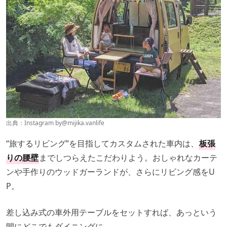
出典：Instagram by
@mijika.vanlife
“旅するリビング”を目指してカスタムされた車内は、
板張
りの腰壁
までしつらえたこだわりよう。おしゃれなカーテ
ンや手作りのウッドガーランドが、さらにリビング感をU
P。
差し込み式の車外用テーブルをセットすれば、あっという
間にどこでもダイニングに。