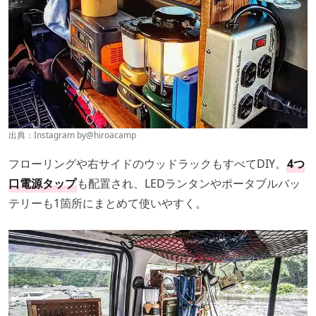
出典：Instagram by
@hiroacamp
フローリングや右サイドのウッドラックもすべてDIY。
4つ
口電源タップ
も配置され、LEDランタンやポータブルバッ
テリーも1箇所にまとめて使いやすく。