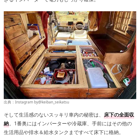
出典：Instagram by
@keiban_seikatsu
そして生活感のないスッキリ車内の秘密は、
床下の全面収
納
。1番奥にはインバーターや冷蔵庫、手前にはその他の
生活用品や排水＆給水タンクまですべて床下に格納。