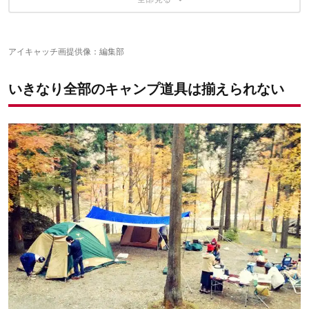
おすすめグッズ②【モンベル チタンスプーン&フォークセッ
その他、チェアで迷ったらこちらの記事たちが参考になるかも
「キャンプは楽しい」を120％で体感するために
おすすめグッズ①【モンベル アルパインダウンハガー800 #3】
ト】
おすすめグッズ②【ナンガ オーロラ450DX】
おすすめグッズ③【スノーピーク トレック1400】
おすすめグッズ③【イスカ エア 300SL】
おすすめグッズ④【シートゥーサミット デルタキャンプ セッ
アイキャッチ画提供像：編集部
ト】
その他、おすすめのキッチン系グッズの記事はこちら
いきなり全部のキャンプ道具は揃えられない