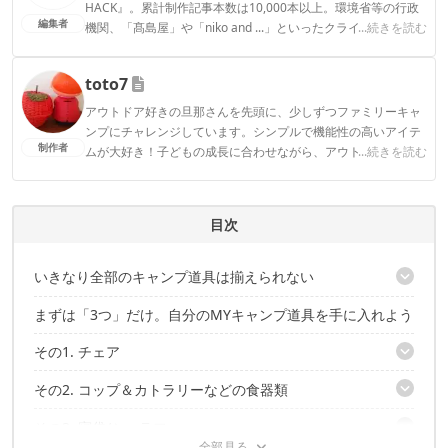
HACK』。累計制作記事本数は10,000本以上。環境省等の行政
編集者
機関、「髙島屋」や「niko and ...」といったクライアントとの
...続きを読む
連携実績多数。また、TBSテレビ『ラヴィット！』等、各メデ
ィアで登壇機会多数の編集部員も所属。
toto7
CAMP HACK編集部のプロフィール
アウトドア好きの旦那さんを先頭に、少しずつファミリーキャ
ンプにチャレンジしています。シンプルで機能性の高いアイテ
制作者
ムが大好き！子どもの成長に合わせながら、アウトドアを楽し
...続きを読む
むことがモットーです！
toto7のプロフィール
目次
いきなり全部のキャンプ道具は揃えられない
まずは「3つ」だけ。自分のMYキャンプ道具を手に入れよう
先輩キャンパーと一緒にキャンプへ行こう
その1. チェア
その2. コップ＆カトラリーなどの食器類
おすすめグッズ①【ヘリノックス チェアゼロ】
おすすめグッズ②【コールマン レイチェア】
その3. 寝袋/シュラフ
おすすめグッズ①【ユニフレーム スプーン&フォークセット】
おすすめグッズ③【スノーピーク ローチェア】