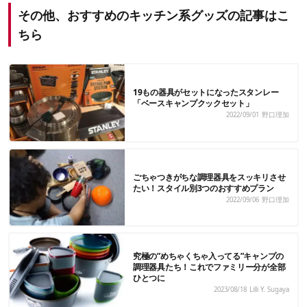
その他、おすすめのキッチン系グッズの記事はこ
ちら
19もの器具がセットになったスタンレー
「ベースキャンプクックセット」
2022/09/01
野口理加
ごちゃつきがちな調理器具をスッキリさせ
たい！スタイル別3つのおすすめプラン
2022/09/06
野口理加
究極の”めちゃくちゃ入ってる”キャンプの
調理器具たち！これでファミリー分が全部
ひとつに
2023/08/18
Lilli Y. Sugaya