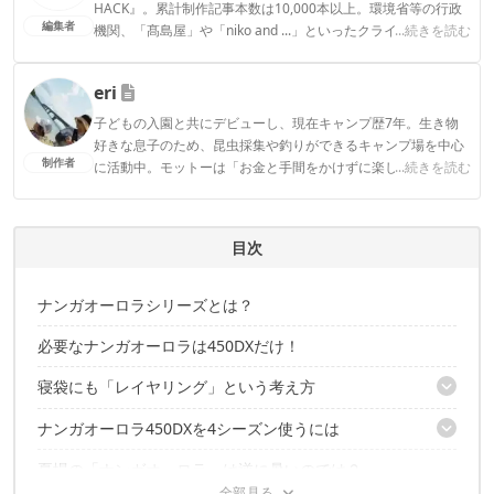
HACK』。累計制作記事本数は10,000本以上。環境省等の行政
編集者
機関、「髙島屋」や「niko and ...」といったクライアントとの
...続きを読む
連携実績多数。また、TBSテレビ『ラヴィット！』等、各メデ
ィアで登壇機会多数の編集部員も所属。
eri
CAMP HACK編集部のプロフィール
子どもの入園と共にデビューし、現在キャンプ歴7年。生き物
好きな息子のため、昆虫採集や釣りができるキャンプ場を中心
制作者
に活動中。モットーは「お金と手間をかけずに楽しく！」とい
...続きを読む
うコスパ重視の庶民派ファミリーキャンパー。お気に入りのブ
ランドはWAQとDOD。
eriのプロフィール
目次
ナンガオーロラシリーズとは？
必要なナンガオーロラは450DXだけ！
寝袋にも「レイヤリング」という考え方
ナンガオーロラ450DXを4シーズン使うには
シュラフにもレイヤリング！
夏場の「ナンガオーロラ」は逆に暑いのでは？
冷えは足元から！対策は万全に！