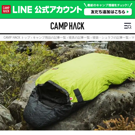
CAMP HACK トップ
›
キャンプ用品の記事一覧
›
寝具の記事一覧
›
寝袋・シュラフの記事一覧
›
マ