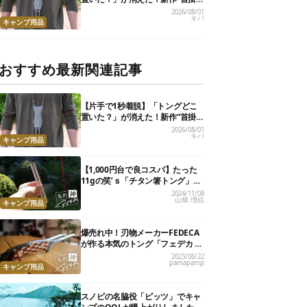
けトング”、男心くすぐるギミッ
2026/08/01
キバ
クが最高だった
キャンプ用品
おすすめ最新関連記事
【片手で1秒着脱】「トングどこ
置いた？」が消えた！新作“首掛
けトング”、男心くすぐるギミッ
2026/08/01
キバ
クが最高だった
キャンプ用品
【1,000円台で良コスパ】たった
11gの笑’ｓ「チタン箸トング」
が、キャンプ飯のストレスを解消
2024/11/08
山畑 理絵
してくれました
キャンプ用品
爆売れ中！刃物メーカーFEDECA
が作る本気のトング「フェデカ ク
レバートング」【私的神アイテ
2023/06/22
pamapamp
ム】
キャンプ用品
スノピの名脇役「ピッツ」でキャ