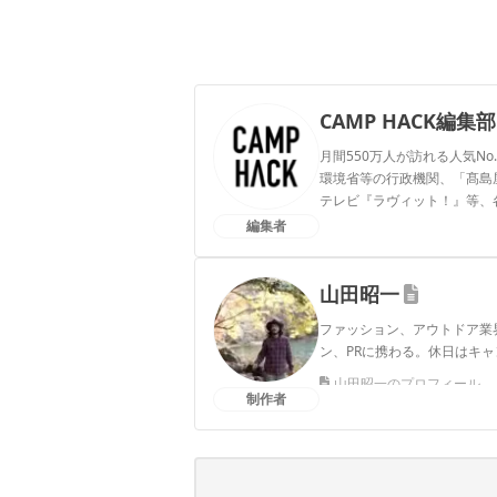
CAMP HACK編集部
月間550万人が訪れる人気No
環境省等の行政機関、「髙島屋」
テレビ『ラヴィット！』等、
編集者
CAMP HACK編集部のプ
山田昭一
ファッション、アウトドア業
ン、PRに携わる。休日はキ
山田昭一のプロフィール
制作者