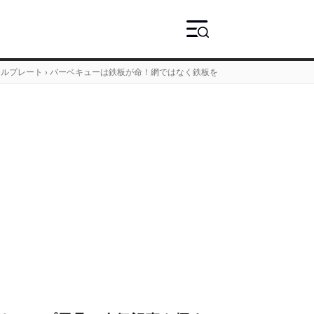
リルプレート
›
バーベキューは鉄板が命！網ではなく鉄板を使うべき3つの理由