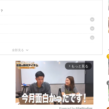
か？
板6選
いるか
もっと見る
arrow_forward_ios
Powered by 
GliaStudios