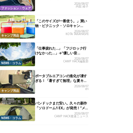
る快適“スニーカーサンダル”6選
2026/08/07
内舘 綾子
ファッション・ウェア
「このサイズが一番使う。」買い
物・ピクニック・ソロキャン
に“ちょうどいい”小型クーラーボ
2026/08/07
KOTA TAKAHASHI
ックス13選
キャンプ用品
「仕事疲れた…」「フジロック行
けなかった…」→“優しい音
楽”と“大きな自然”で治癒。まだ間
2026/08/07
CAMP HACK編集部
に合います。
NEWS・コラム
ポータブルエアコンの進化が凄す
ぎる！「暑すぎて無理」な夏キャ
ンプを激変させる最新5選
2026/08/07
eri
キャンプ用品
バンドックまだ安い。久々の新作
「ソロドーム1 EX」が発売！“メ
ッシュインナー”だけでも使える
2026/08/07
CAMP HACK最速ニュース
よ【防災も◎】
NEWS・コラム