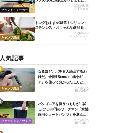
ンプのQOLが爆上がりしました
【私的神アイテム】
2024/05/28
ずぼらまま
ブランド・メーカー
トングおすすめ38選！シリコン・
ステンレス・おしゃれな商品を紹
介
2024/02/02
ヨシダ コウキ
キャンプ用品
人気記事
なるほど、ポチる人続出するわ
けだ。全長5.5cmの「極小ギ
ア」を使って分かったほんとの
魅力
2026/08/05
キャンプ用品
RYUCAMP
パタゴニアを買うつもりが…試
しに1,500円のワークマン「水陸
両用ショートパンツ」を選んだ
ら大正解だった
2026/08/05
ファッション・ウェア
RYUCAMP