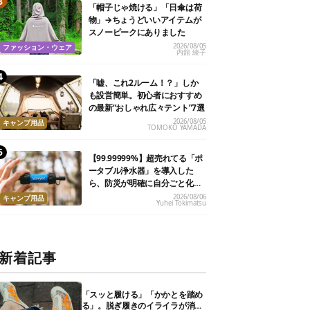
「帽子じゃ焼ける」「日傘は荷
物」→ちょうどいいアイテムが
スノーピークにありました
2026/08/05
ファッション・ウェア
内舘 綾子
「嘘、これ2ルーム！？」しか
も設営簡単。初心者におすすめ
の最新“おしゃれ広々テント”7選
2026/08/05
キャンプ用品
TOMOKO YAMADA
【99.99999%】超売れてる「ポ
ータブル浄水器」を導入した
ら、防災が明確に自分ごと化し
た
2026/08/06
キャンプ用品
Yuhei Tokimatsu
新着記事
「スッと履ける」「かかとを踏め
る」。脱ぎ履きのイライラが消え