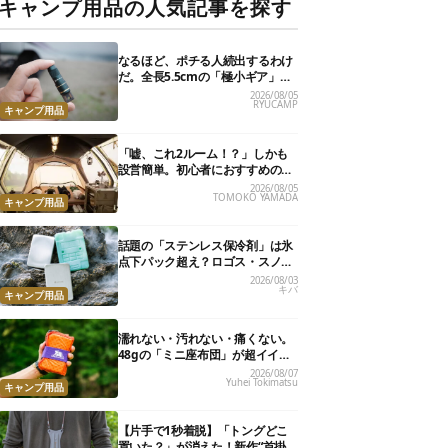
キャンプ用品の人気記事を探す
なるほど、ポチる人続出するわけ
だ。全長5.5cmの「極小ギア」を
使って分かったほんとの魅力
2026/08/05
RYUCAMP
キャンプ用品
「嘘、これ2ルーム！？」しかも
設営簡単。初心者におすすめの最
新“おしゃれ広々テント”7選
2026/08/05
TOMOKO YAMADA
キャンプ用品
話題の「ステンレス保冷剤」は氷
点下パック超え？ロゴス・スノー
ピーク・爆売れノーブランド品を
2026/08/03
キバ
比べてみた
キャンプ用品
濡れない・汚れない・痛くない。
48gの「ミニ座布団」が超イイ具
合
2026/08/07
Yuhei Tokimatsu
キャンプ用品
【片手で1秒着脱】「トングどこ
置いた？」が消えた！新作“首掛