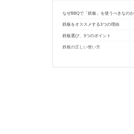
なぜBBQで「鉄板」を使うべきなの
鉄板をオススメする3つの理由
鉄板選び、3つのポイント
① とにかく丈夫で保温性がある
② 同時調理が可能
鉄板の正しい使い方
ポイント1. 適切な厚みがあるか
③ 網で焼けないものも焼ける
ポイント2. 用途に合っているか
バーベキューにぴったり！おすすめ鉄
① 最初にシーズニング
ポイント3. グリルのサイズに合って
② 鉄板自体を温める
最高の鉄板バーベキューを楽しもう！
③ 使用後はお手入れを
肉パーティ、やっちゃいましょう