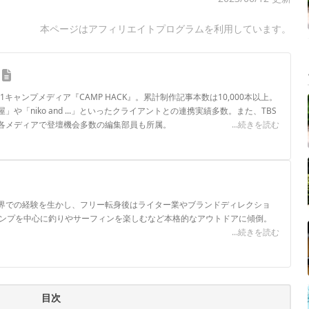
本ページはアフィリエイトプログラムを利用しています。
.1キャンプメディア『CAMP HACK』。累計制作記事本数は10,000本以上。
や「niko and ...」といったクライアントとの連携実績多数。また、TBS
各メディアで登壇機会多数の編集部員も所属。
...続きを読む
ロフィール
界での経験を生かし、フリー転身後はライター業やブランドディレクショ
ャンプを中心に釣りやサーフィンを楽しむなど本格的なアウトドアに傾倒。
...続きを読む
目次