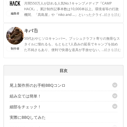
月間550万人が訪れる人気No.1キャンプメディア『CAMP
HACK』。累計制作記事本数は10,000本以上。環境省等の行政
編集者
機関、「髙島屋」や「niko and ...」といったクライアントとの
...続きを読む
連携実績多数。また、TBSテレビ『ラヴィット！』等、各メデ
ィアで登壇機会多数の編集部員も所属。
キバ
CAMP HACK編集部のプロフィール
50代おやじソロキャンパー。ブッシュクラフト寄りの無骨なス
タイルに憧れるも、もともと1人呑みの延長でキャンプを始め
制作者
た不純さもあり、便利で快適な道具が手放せない。
...続きを読む
キバのプロフィール
目次
尾上製作所のお手軽BBQコンロ
組み立ては簡単！
パーツも少なく、これは扱いやすそう！
細部をチェック！
脚を取り付ける
炭受けを吊るす
実際にBBQしてみた
網が主役のアイテム
あっという間に完成！
炭受けはロストル不要
サイズは2種類の展開