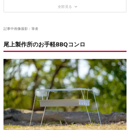
BBQ以外の使い方
無理は禁物のアイテム
焚き火の架台として
テーブルとしてもイケる！？
シングルバーナーの調理台に
記事中画像撮影：筆者
尾上製作所のお手軽BBQコンロ