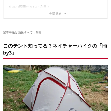
通気性に関しても文句なし
前室にランタンフックがない
今後の展開にさらに注目！
耐久性と軽量さのいいとこどり
寒い時期は不安あり
なんといってもコスパが最高
グランドシートの向きが分かりづらい
記事中撮影画像すべて：筆者
このテント知ってる？ネイチャーハイクの「Hi
by3」