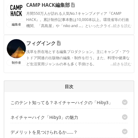
CAMP HACK編集部
月間550万人が訪れる人気No.1キャンプメディア『CAMP
HACK』。累計制作記事本数は10,000本以上。環境省等の行政
編集者
機関、「髙島屋」や「niko and ...」といったクライアントとの
...続きを読む
連携実績多数。また、TBSテレビ『ラヴィット！』等、各メデ
ィアで登壇機会多数の編集部員も所属。
フィグインク
CAMP HACK編集部のプロフィール
浅草を所在地とする編集プロダクション。主にキャンプ・アウ
トドア関連の出版物の編集・制作を行う。また、料理や健康な
制作者
ど生活実用ジャンルの本も多く手掛ける。
...続きを読む
フィグインクのプロフィール
目次
このテント知ってる？ネイチャーハイクの「Hiby3」
Amazonレビューでは高評価が多い
ネイチャーハイク「Hiby3」の魅力
まさしくタープいらず！居住性抜群の広さ
デメリットを見つけられるか……？
気になるインナーテントの居住性は？