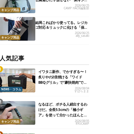
ルダーバッグ」7選
2026/06/25
CAMP HACK編集部
キャンプ用品
結局こればかり使ってる。レジカ
ゴ対応＆リュックに化ける「保冷
トートバッグ」9選
2026/06/25
ally_sasaki
キャンプ用品
人気記事
イワタニ新作、でかすぎる〜！
炙りやの2倍焼ける「ワイド
BBQグリル」で“豪快焼肉”でき
るよ【再販開始】
2026/08/04
NEWS・コラム
ずぼらまま
なるほど、ポチる人続出するわ
けだ。全長5.5cmの「極小ギ
ア」を使って分かったほんとの
魅力
2026/08/05
キャンプ用品
RYUCAMP