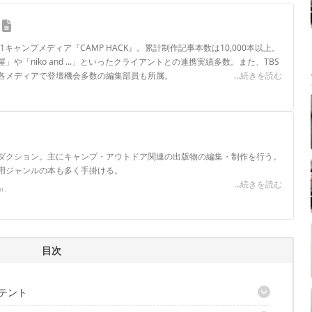
.1キャンプメディア『CAMP HACK』。累計制作記事本数は10,000本以上。
や「niko and ...」といったクライアントとの連携実績多数。また、TBS
各メディアで登壇機会多数の編集部員も所属。
...続きを読む
ロフィール
ダクション。主にキャンプ・アウトドア関連の出版物の編集・制作を行う。
用ジャンルの本も多く手掛ける。
...続きを読む
ル
目次
系テント