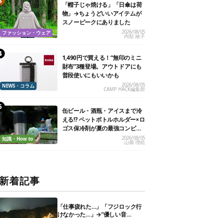
「帽子じゃ焼ける」「日傘は荷
物」→ちょうどいいアイテムが
スノーピークにありました
2026/08/05
ファッション・ウェア
内舘 綾子
1,490円で買える！“無印のミニ
財布”3種登場。アウトドアにも
普段使いにもいいかも
2026/08/05
NEWS・コラム
CAMP HACK編集部
缶ビール・酒瓶・アイスまで冷
える!? ペットボトルホルダー×ロ
ゴス保冷剤が夏の最強コンビだ
った
2026/08/05
知識・How to
山畑 理絵
新着記事
「仕事疲れた…」「フジロック行
けなかった…」→“優しい音