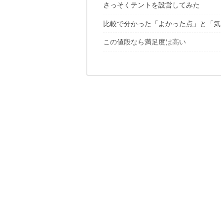
さっそくテントを設営してみた
「Moon Lence」ってどんなブランド
約80%が5つ星と高評価
比較で分かった「よかった点」と「気
中身はこちら
ホントに簡単すぎた設営
この値段なら満足度は高い
ファミリーにちょうどいい広さ
片づけも、慣れれば簡単
広いメッシュ部分で通気性がいい
Amazonギフト券にチャージして賢
じゃあ、激安シュラフって
遮光性はほどほど
収納は少し場所をとる
現金でチャージする場合
コスパはトップレベル!?
クレジットカードからチャージする場合