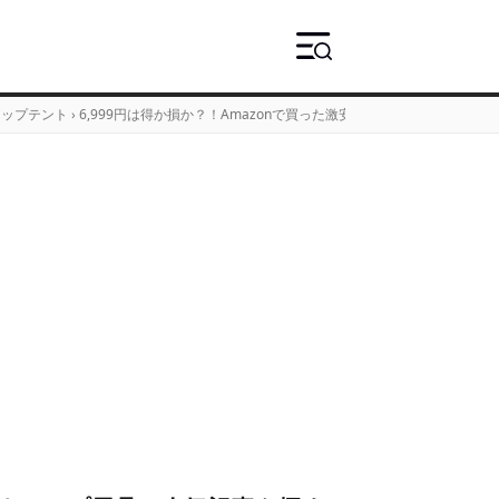
アップテント
›
6,999円は得か損か？！Amazonで買った激安テントを実際に使って