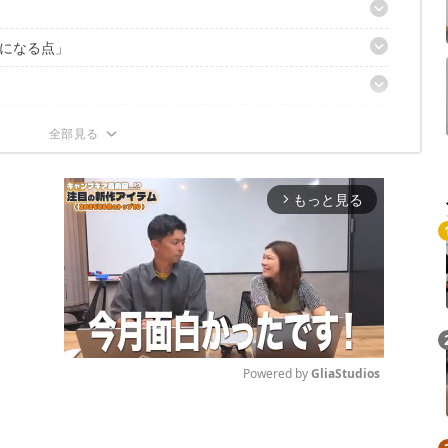
？
になる点」
く買い物をしよう
(プライム会員限定)
もっと見る
arrow_forward_ios
Powered by 
GliaStudios
Mute