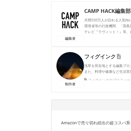
CAMP HACK編集部
月間550万人が訪れる人気No
環境省等の行政機関、「髙島屋」
テレビ『ラヴィット！』等、
編集者
CAMP HACK編集部のプ
フィグインク
浅草を所在地とする編集プロ
また、料理や健康など生活実
フィグインクのプロフィー
制作者
Amazonで売り切れ続出の超コスパ