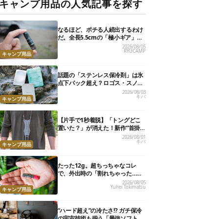
キャンプ用品の人気記事を探す
なるほど、ポチる人続出するわけ
だ。全長5.5cmの「極小ギア」を
使って分かったほんとの魅力
2026/08/05
RYUCAMP
キャンプ用品
話題の「ステンレス保冷剤」は氷
点下パック超え？ロゴス・スノー
ピーク・爆売れノーブランド品を
2026/08/03
キバ
比べてみた
キャンプ用品
【片手で1秒着脱】「トングどこ
置いた？」が消えた！新作“首掛
けトング”、男心くすぐるギミッ
2026/08/01
キバ
クが最高だった
キャンプ用品
たった12g。超ちっちゃなコレ
で、外出時の「割れちゃった…」
がなくなりました
2026/08/05
Yuhei Tokimatsu
キャンプ用品
“ハード超え”の冷たさ!? ガチ保冷
の宇宙技術も揃う「最強ソフトク