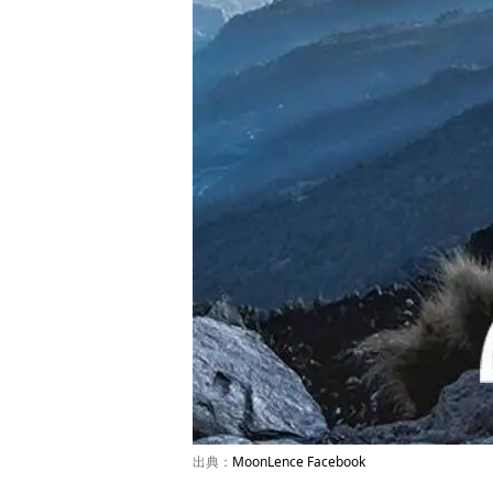
出典：
MoonLence Facebook