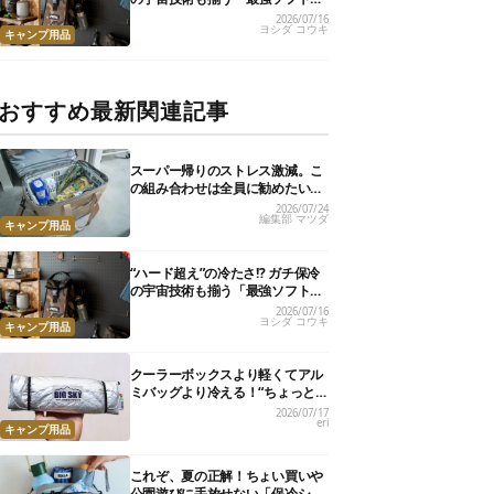
ーラー」17選
2026/07/16
ヨシダ コウキ
キャンプ用品
おすすめ最新関連記事
スーパー帰りのストレス激減。こ
の組み合わせは全員に勧めたい
【編集部のリアル購入品】
2026/07/24
編集部 マツダ
キャンプ用品
“ハード超え”の冷たさ!? ガチ保冷
の宇宙技術も揃う「最強ソフトク
ーラー」17選
2026/07/16
ヨシダ コウキ
キャンプ用品
クーラーボックスより軽くてアル
ミバッグより冷える！“ちょっと
の保冷”に大活躍の軽量バッグ7選
2026/07/17
eri
キャンプ用品
これぞ、夏の正解！ちょい買いや
公園遊びに手放せない「保冷ショ