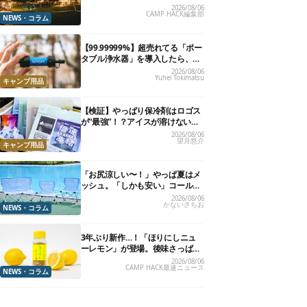
楽”と“大きな自然”で治癒。まだ間
2026/08/06
CAMP HACK編集部
に合います。
NEWS・コラム
【99.99999%】超売れてる「ポー
タブル浄水器」を導入したら、防
災が明確に自分ごと化した
2026/08/06
Yuhei Tokimatsu
キャンプ用品
【検証】やっぱり保冷剤はロゴス
が“最強”！？アイスが溶けないっ
て本当か試してみた
2026/08/06
望月悠介
キャンプ用品
「お尻涼しい〜！」やっぱ夏はメ
ッシュ。「しかも安い」コールマ
ン今年の新作は、カラーもさわや
2026/08/06
かないさちお
かです
NEWS・コラム
3年ぶり新作…！「ほりにしニュ
ーレモン」が登場。後味さっぱり
の万能スパイス！【8月21日発
2026/08/06
CAMP HACK最速ニュース
売】
NEWS・コラム