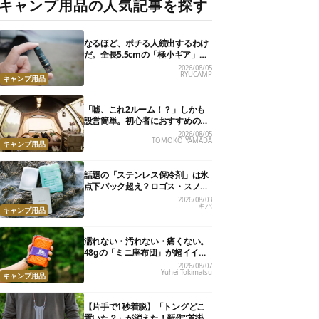
キャンプ用品の人気記事を探す
なるほど、ポチる人続出するわけ
だ。全長5.5cmの「極小ギア」を
使って分かったほんとの魅力
2026/08/05
RYUCAMP
キャンプ用品
「嘘、これ2ルーム！？」しかも
設営簡単。初心者におすすめの最
新“おしゃれ広々テント”7選
2026/08/05
TOMOKO YAMADA
キャンプ用品
話題の「ステンレス保冷剤」は氷
点下パック超え？ロゴス・スノー
ピーク・爆売れノーブランド品を
2026/08/03
キバ
比べてみた
キャンプ用品
濡れない・汚れない・痛くない。
48gの「ミニ座布団」が超イイ具
合
2026/08/07
Yuhei Tokimatsu
キャンプ用品
【片手で1秒着脱】「トングどこ
置いた？」が消えた！新作“首掛