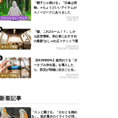
「帽子じゃ焼ける」「日傘は荷
物」→ちょうどいいアイテムが
スノーピークにありました
2026/08/05
ファッション・ウェア
内舘 綾子
「嘘、これ2ルーム！？」しか
も設営簡単。初心者におすすめ
の最新“おしゃれ広々テント”7選
2026/08/05
キャンプ用品
TOMOKO YAMADA
【99.99999%】超売れてる「ポ
ータブル浄水器」を導入した
ら、防災が明確に自分ごと化し
た
2026/08/06
キャンプ用品
Yuhei Tokimatsu
新着記事
「スッと履ける」「かかとを踏め
る」。脱ぎ履きのイライラが消え