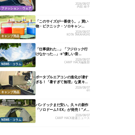
る快適“スニーカーサンダル”6選
2026/08/07
内舘 綾子
ファッション・ウェア
「このサイズが一番使う。」買い
物・ピクニック・ソロキャン
に“ちょうどいい”小型クーラーボ
2026/08/07
KOTA TAKAHASHI
ックス13選
キャンプ用品
「仕事疲れた…」「フジロック行
けなかった…」→“優しい音
楽”と“大きな自然”で治癒。まだ間
2026/08/07
CAMP HACK編集部
に合います。
NEWS・コラム
ポータブルエアコンの進化が凄す
ぎる！「暑すぎて無理」な夏キャ
ンプを激変させる最新5選
2026/08/07
eri
キャンプ用品
バンドックまだ安い。久々の新作
「ソロドーム1 EX」が発売！“メ
ッシュインナー”だけでも使える
2026/08/07
CAMP HACK最速ニュース
よ【防災も◎】
NEWS・コラム