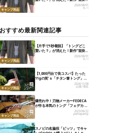
けトング”、男心くすぐるギミッ
2026/08/01
キバ
クが最高だった
キャンプ用品
おすすめ最新関連記事
【片手で1秒着脱】「トングどこ
置いた？」が消えた！新作“首掛
けトング”、男心くすぐるギミッ
2026/08/01
キバ
クが最高だった
キャンプ用品
【1,000円台で良コスパ】たった
11gの笑’ｓ「チタン箸トング」
が、キャンプ飯のストレスを解消
2024/11/08
山畑 理絵
してくれました
キャンプ用品
爆売れ中！刃物メーカーFEDECA
が作る本気のトング「フェデカ ク
レバートング」【私的神アイテ
2023/06/22
pamapamp
ム】
キャンプ用品
スノピの名脇役「ピッツ」でキャ