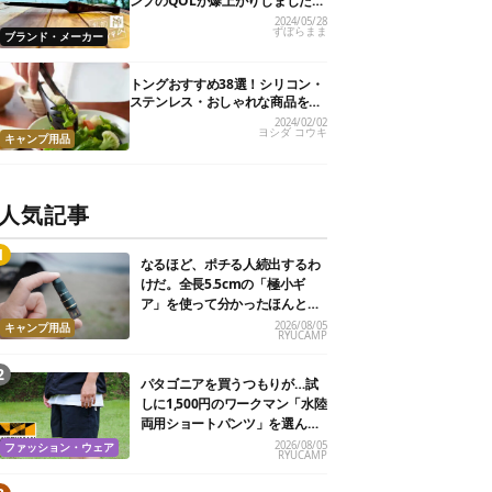
ンプのQOLが爆上がりしました
【私的神アイテム】
2024/05/28
ずぼらまま
ブランド・メーカー
トングおすすめ38選！シリコン・
ステンレス・おしゃれな商品を紹
介
2024/02/02
ヨシダ コウキ
キャンプ用品
人気記事
なるほど、ポチる人続出するわ
けだ。全長5.5cmの「極小ギ
ア」を使って分かったほんとの
魅力
2026/08/05
キャンプ用品
RYUCAMP
パタゴニアを買うつもりが…試
しに1,500円のワークマン「水陸
両用ショートパンツ」を選んだ
ら大正解だった
2026/08/05
ファッション・ウェア
RYUCAMP