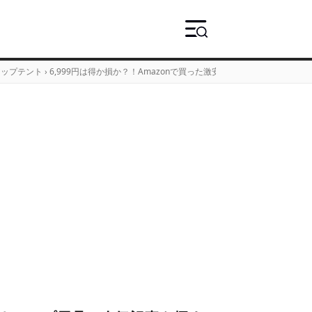
アップテント
›
6,999円は得か損か？！Amazonで買った激安テントを実際に使って