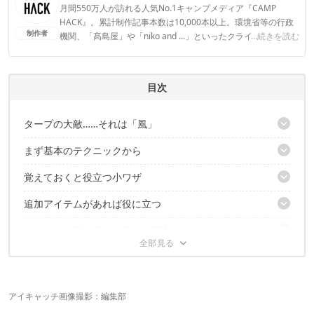
月間550万人が訪れる人気No.1キャンプメディア『CAMP
HACK』。累計制作記事本数は10,000本以上。環境省等の行政
制作者
機関、「髙島屋」や「niko and ...」といったクライアントとの
...続きを読む
連携実績多数。また、TBSテレビ『ラヴィット！』等、各メデ
ィアで登壇機会多数の編集部員も所属。
CAMP HACK編集部のプロフィール
目次
タープの大敵……それは「風」
まず基本のテクニックから
「風に強い張り方」を知っておくと役立つ
ポイントは「風向き」を知ることと、設置の「強度」
覚えておくと役立つ小ワザ
全体を低くする
風上から先に設営すべし
追加アイテムがあれば役に立つ
ロープをポールに1周巻きつけてからペグダウン
風上を下げる。出入口を風下に。
強くて長めのペグをダブル打ち
風を中に通すのも一つの手
あまりに強風の場合は諦めも肝心
ストレッチコードでショック吸収
センターポールは「逆ハの字」で強度アップ
ロープとペグの角度は90度
ポールエンドストッパーで抜け防止
ガイロープを増やしてみる
地面をがっちりとらえる、長めの鍛造ペグを選択
こちらの記事もおすすめ
カーサイドなら風よけに
アイキャッチ画像撮影：編集部