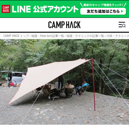
CAMP HACK トップ
›
知識・How toの記事一覧
›
知識・テクニックの記事一覧
›
小技・テクニッ