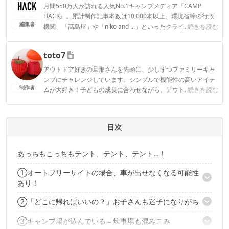
月間550万人が訪れる人気No.1キャンプメディア『CAMP
HACK』。累計制作記事本数は10,000本以上。環境省等の行政
編集者
機関、「髙島屋」や「niko and ...」といったクライアントとの
...続きを読む
連携実績多数。また、TBSテレビ『ラヴィット！』等、各メデ
ィアで登壇機会多数の編集部員も所属。
toto7
CAMP HACK編集部のプロフィール
アウトドア好きの旦那さんを先頭に、少しずつファミリーキャ
ンプにチャレンジしています。シンプルで機能性の高いアイテ
制作者
ムが大好き！子どもの成長に合わせながら、アウトドアを楽し
...続きを読む
むことがモットーです！
toto7のプロフィール
目次
あっちもこっちもテント、テント、テント…！
①オートフリーサイトの場合、車が出せなくなる可能性
あり！
②「どこに帰ればいいの？」お子さんも迷子になりがち
対策：事前準備は入念に！場外に出ないでいいように買い出しは
済ませておく
③キャンプ場が込んでいる＝炊事場も混みこみ
対策：デコレーションアイテムでキャンプサイト全体を飾りつけ
どうしても外出したいという場合は…？