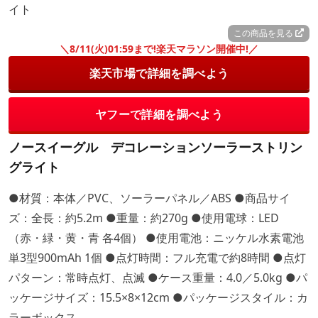
この商品を見る
＼8/11(火)01:59まで!楽天マラソン開催中!／
楽天市場で詳細を調べよう
ヤフーで詳細を調べよう
ノースイーグル デコレーションソーラーストリン
グライト
●材質：本体／PVC、ソーラーパネル／ABS ●商品サイ
ズ：全長：約5.2m ●重量：約270g ●使用電球：LED
（赤・緑・黄・青 各4個） ●使用電池：ニッケル水素電池
単3型900mAh 1個 ●点灯時間：フル充電で約8時間 ●点灯
パターン：常時点灯、点滅 ●ケース重量：4.0／5.0kg ●パ
ッケージサイズ：15.5×8×12cm ●パッケージスタイル：カ
ラーボックス