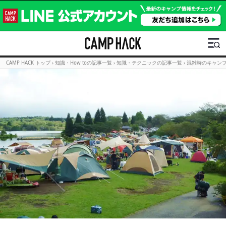
CAMP HACK トップ
›
知識・How toの記事一覧
›
知識・テクニックの記事一覧
›
混雑時のキャン