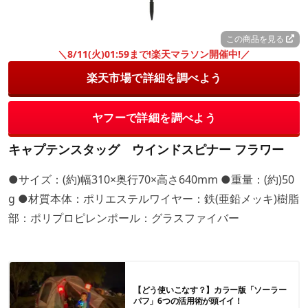
この商品を見る
＼8/11(火)01:59まで!楽天マラソン開催中!／
楽天市場で詳細を調べよう
ヤフーで詳細を調べよう
キャプテンスタッグ ウインドスピナー フラワー
●サイズ：(約)幅310×奥行70×高さ640mm ●重量：(約)50
g ●材質本体：ポリエステルワイヤー：鉄(亜鉛メッキ)樹脂
部：ポリプロピレンポール：グラスファイバー
【どう使いこなす？】カラー版「ソーラー
パフ」6つの活用術が頭イイ！