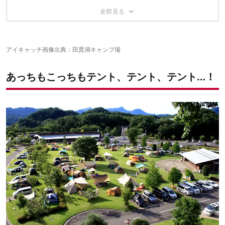
対策：トランシーバーで楽しく防止
④大人も引っかかる！ガイロープで転倒
対策：持ち運びシンクを持っていく
⑤「うちのペグどこー？」ペグを紛失しがち
対策：ガイロープに光る目印をつける
対策：ガイロープを蓄光ロープに変更する
事前対策でスマートで素敵なキャンプを！
アイキャッチ画像出典：
田貫湖キャンプ場
対策①ペグにロープを付ける
対策②ペグに色を塗る
こんなことまで起こりうる！キャンプ場オーナーに聞いた実録ト
あっちもこっちもテント、テント、テント…！
ラブル