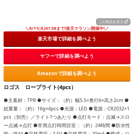
この商品を見る
＼8/11(火)01:59まで!楽天マラソン開催中!／
楽天市場で詳細を調べよう
ヤフーで詳細を調べよう
Amazonで詳細を調べよう
ロゴス ロープライト(4pcs）
●主素材：TPR ●サイズ：（約）幅5.5×奥行6×高さ2cm ●
総重量：（約）16g×4pcs ●光源：LED ●電源：CR2032×1
pcs（別売）／ライト1つあたり ●点灯モード：点滅→スロ
ー点滅→点灯 ●常用点灯時間目安：（約）24時間 ●防水性
能：IP44 ●定格電圧：3.5V ●定格電流：20mA ●構成：ロ