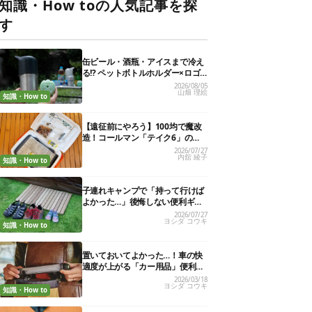
知識・How toの人気記事を探
す
缶ビール・酒瓶・アイスまで冷え
る!? ペットボトルホルダー×ロゴ
ス保冷剤が夏の最強コンビだった
2026/08/05
山畑 理絵
知識・How to
【遠征前にやろう】100均で魔改
造！コールマン「テイク6」の使
い勝手を“倍の倍”にする裏ワザ6連
2026/07/27
内舘 綾子
発
知識・How to
子連れキャンプで「持って行けば
よかった…」後悔しない便利ギア
13選
2026/07/27
ヨシダ コウキ
知識・How to
置いておいてよかった…！車の快
適度が上がる「カー用品」便利グ
ッズ27選
2026/03/18
ヨシダ コウキ
知識・How to