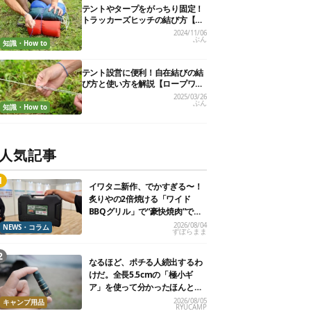
テントやタープをがっちり固定！
トラッカーズヒッチの結び方【実
用的ロープワークvol.6】
2024/11/06
ぶん
知識・How to
テント設営に便利！自在結びの結
び方と使い方を解説【ロープワー
ク】
2025/03/26
ぶん
知識・How to
人気記事
イワタニ新作、でかすぎる〜！
炙りやの2倍焼ける「ワイド
BBQグリル」で“豪快焼肉”でき
るよ【再販開始】
2026/08/04
NEWS・コラム
ずぼらまま
なるほど、ポチる人続出するわ
けだ。全長5.5cmの「極小ギ
ア」を使って分かったほんとの
魅力
2026/08/05
キャンプ用品
RYUCAMP