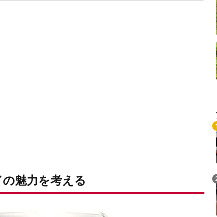
Loaded
:
/
Unmute
5.26%
ドの魅力を考える