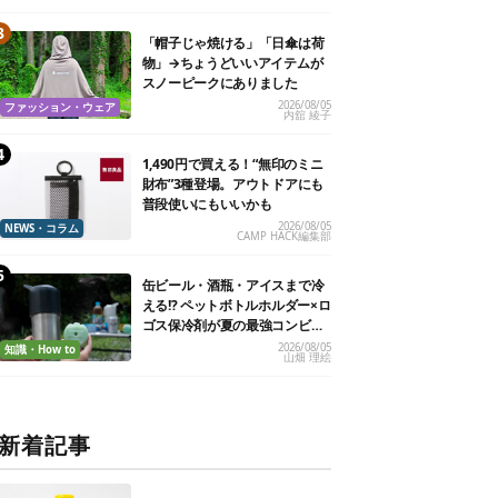
「帽子じゃ焼ける」「日傘は荷
物」→ちょうどいいアイテムが
スノーピークにありました
2026/08/05
ファッション・ウェア
内舘 綾子
1,490円で買える！“無印のミニ
財布”3種登場。アウトドアにも
普段使いにもいいかも
2026/08/05
NEWS・コラム
CAMP HACK編集部
缶ビール・酒瓶・アイスまで冷
える!? ペットボトルホルダー×ロ
ゴス保冷剤が夏の最強コンビだ
った
2026/08/05
知識・How to
山畑 理絵
新着記事