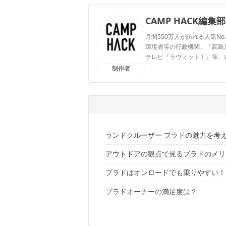
CAMP HACK編集部
月間550万人が訪れる人気No
環境省等の行政機関、「髙島屋」
テレビ『ラヴィット！』等、
制作者
CAMP HACK編集部のプ
ランドクルーザー プラドの魅力を考
アウトドアの観点で見るプラドのメリ
プラドはオンロードでも乗りやすい！
パワフルなエンジン
クリーンディーゼルモデルあり
プラドオーナーの満足度は？
悪路運転をサポートする自動制御機能
使い勝手の良いシート・ドアまわり
プラドとキャンプへ！
走行面
燃費面