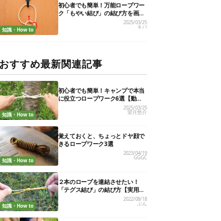
初心者でも簡単！万能ロープワー
ク「もやい結び」の結び方を画像
で解説
2025/03/25
キバ
知識・How to
おすすめ最新関連記事
初心者でも簡単！キャンプで本当
に役立つロープワーク6選【動画
付き解説】
2025/03/25
望月悠介
知識・How to
覚えておくと、ちょっとドヤ顔で
きるロープワーク3選
2023/04/19
GGGC
知識・How to
２本のロープを連結させたい！
「テグス結び」の結び方【実用的
ロープワークvol.７】
2022/08/18
ぶん
知識・How to