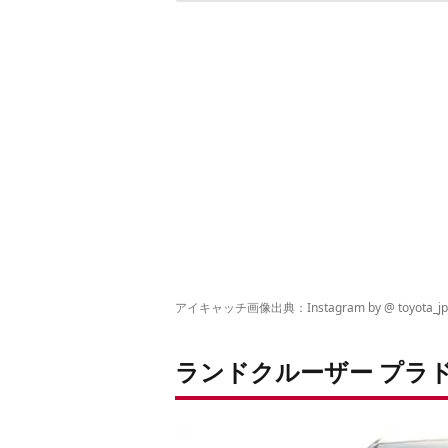
元祖ランクル派なら
アイキャッチ画像出典：Instagram by
@ toyota_jp
ランドクルーザー プラ