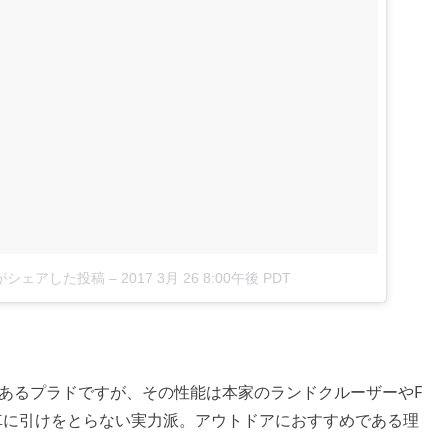
_jp)がシェアした投稿
–
2017 3月 26 8:00午後 PDT
もあるプラドですが、その性能は本家のランドクルーザーやF
車に引けをとらない実力派。アウトドアにおすすめである理