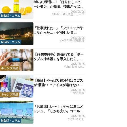
3年ぶり新作…！「ほりにしニュ
ーレモン」が登場。後味さっぱり
の万能スパイス！【8月21日発
2026/08/06
CAMP HACK最速ニュース
売】
NEWS・コラム
「仕事疲れた…」「フジロック行
けなかった…」→“優しい音
楽”と“大きな自然”で治癒。まだ間
2026/08/06
CAMP HACK編集部
に合います。
NEWS・コラム
【99.99999%】超売れてる「ポー
タブル浄水器」を導入したら、防
災が明確に自分ごと化した
2026/08/06
Yuhei Tokimatsu
キャンプ用品
【検証】やっぱり保冷剤はロゴス
が“最強”！？アイスが溶けないっ
て本当か試してみた
2026/08/06
望月悠介
キャンプ用品
「お尻涼しい〜！」やっぱ夏はメ
ッシュ。「しかも安い」コールマ
ン今年の新作は、カラーもさわや
2026/08/06
かないさちお
かです
NEWS・コラム