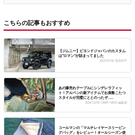
こちらの記事もおすすめ
【ジムニー】ビヨンドジャパンのカスタム
は“ロマン”が詰まってました
2025/01/06
黒田祥平
あの爆売れテーブルにシンデレラフィッ
ト！アルペンの新アイテムでお座敷こたつ
スタイルが完璧にととのったぞ……
2024/12/09
CAMP HACK 編集部
コールマンの「マルチレイヤースリーピン
グバッグ」をレビュー！オールシーズン使