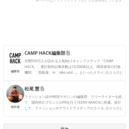
本ページはアフィリエイトプログラムを利用しています。
CAMP HACK編集部
月間550万人が訪れる人気No.1キャンプメディア『CAMP
HACK』。累計制作記事本数は10,000本以上。環境省等の行政
編集者
機関、「髙島屋」や「niko and ...」といったクライアントとの
...続きを読む
連携実績多数。また、TBSテレビ『ラヴィット！』等、各メデ
ィアで登壇機会多数の編集部員も所属。
松尾 慧
CAMP HACK編集部のプロフィール
ファッション誌やWEBマガジンの編集部、フリーライターを経
て、国内外のブランドのPRを行うTEENY RANCHに所属。並行
制作者
して、ファッションやアウトドアメディアのライターとしても
...続きを読む
活動中。ついに大型テント「ギギ-2」をゲットしたことで拍車
がかかり、今まで以上にキャンプギアの沼にハマっていきそう
です。