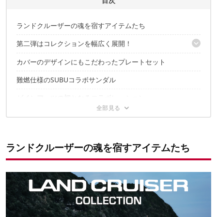
目次
松尾 慧のプロフィール
ランドクルーザーの魂を宿すアイテムたち
第二弾はコレクションを幅広く展開！
カバーのデザインにもこだわったプレートセット
ランクルの車両デザインチームが手がけたマウンテンジャケット
肉厚で快適な履き心地を提供するソックス
難燃仕様のSUBUコラボサンダル
ゼインアーツの初となるコラボレーション
多彩なコレクションはお見逃しなく！
こちらの記事もおすすめ
ランドクルーザーの魂を宿すアイテムたち