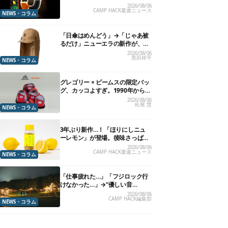
れる”グラスが発売
2026/08/06
CAMP HACK最速ニュース
NEWS・コラム
「日傘はめんどう」→「じゃあ被
るだけ」ニューエラの新作が、真
夏に照準合わせてます
2026/08/06
黒田祥平
NEWS・コラム
グレゴリー × ビームスの限定バッ
グ、カッコよすぎ。1990年から“3
年のみ使用”されていた、紫タグ
2026/08/06
松尾 慧
が復活
NEWS・コラム
3年ぶり新作…！「ほりにしニュ
ーレモン」が登場。後味さっぱり
の万能スパイス！【8月21日発
2026/08/06
CAMP HACK最速ニュース
売】
NEWS・コラム
「仕事疲れた…」「フジロック行
けなかった…」→“優しい音
楽”と“大きな自然”で治癒。まだ間
2026/08/06
CAMP HACK編集部
に合います。
NEWS・コラム