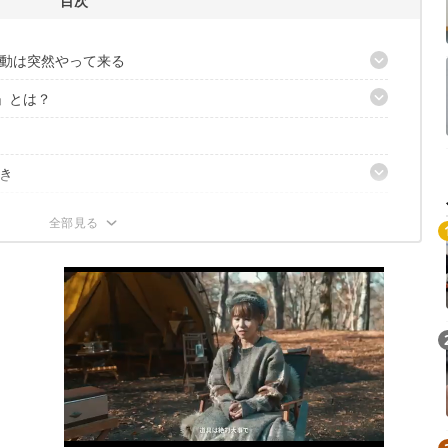
目次
動は突然やって来る
K」とは？
！
き
耳かき好きはマストバイ！