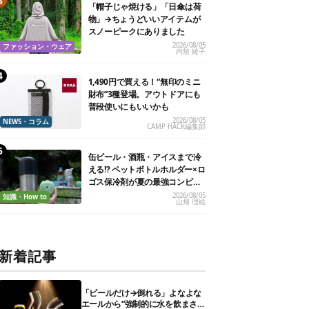
「帽子じゃ焼ける」「日傘は荷
物」→ちょうどいいアイテムが
スノーピークにありました
2026/08/05
ファッション・ウェア
内舘 綾子
1,490円で買える！“無印のミニ
財布”3種登場。アウトドアにも
普段使いにもいいかも
2026/08/05
NEWS・コラム
CAMP HACK編集部
缶ビール・酒瓶・アイスまで冷
える!? ペットボトルホルダー×ロ
ゴス保冷剤が夏の最強コンビだ
った
2026/08/05
知識・How to
山畑 理絵
新着記事
「ビールだけ→倒れる」よなよな
エールから“強制的に水を飲まさ