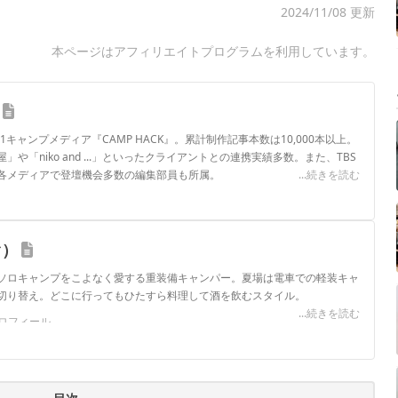
2024/11/08 更新
本ページはアフィリエイトプログラムを利用しています。
.1キャンプメディア『CAMP HACK』。累計制作記事本数は10,000本以上。
や「niko and ...」といったクライアントとの連携実績多数。また、TBS
各メディアで登壇機会多数の編集部員も所属。
...続きを読む
ロフィール
ぐ）
ソロキャンプをこよなく愛する重装備キャンパー。夏場は電車での軽装キャ
切り替え。どこに行ってもひたすら料理して酒を飲むスタイル。
...続きを読む
ロフィール