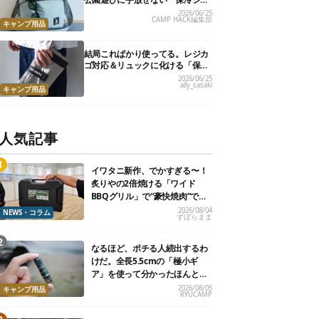
ルダーバッグ」7選
2026/06/25
CAMP HACK編集部
キャンプ用品
結局こればかり使ってる。レジカ
ゴ対応＆リュックに化ける「保冷
トートバッグ」9選
2026/06/25
ally_sasaki
キャンプ用品
人気記事
イワタニ新作、でかすぎる〜！
炙りやの2倍焼ける「ワイド
BBQグリル」で“豪快焼肉”でき
るよ【再販開始】
2026/08/04
NEWS・コラム
ずぼらまま
なるほど、ポチる人続出するわ
けだ。全長5.5cmの「極小ギ
ア」を使って分かったほんとの
魅力
2026/08/05
キャンプ用品
RYUCAMP