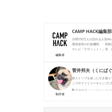
CAMP HACK編集部
月間550万人が訪れる人気No
環境省等の行政機関、「髙島屋」
テレビ『ラヴィット！』等、
編集者
CAMP HACK編集部のプ
菅井邦夫（くにぱ
薪ストーブを使った引き籠り
ンプやファミリーキャンプに
菅井邦夫（くにぱぐ）のプ
制作者