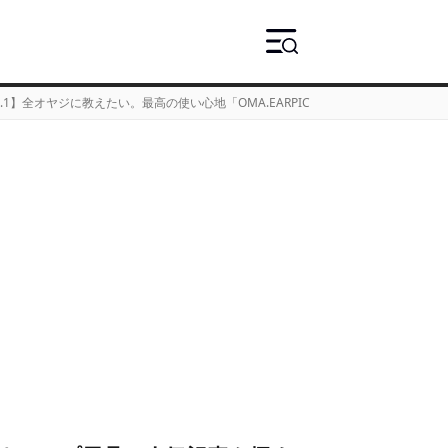
1】全オヤジに教えたい。最高の使い心地「OMA.EARPICK」を徹底レビュー