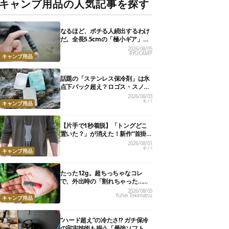
キャンプ用品の人気記事を探す
なるほど、ポチる人続出するわけ
だ。全長5.5cmの「極小ギア」を
使って分かったほんとの魅力
2026/08/05
RYUCAMP
キャンプ用品
話題の「ステンレス保冷剤」は氷
点下パック超え？ロゴス・スノー
ピーク・爆売れノーブランド品を
2026/08/03
キバ
比べてみた
キャンプ用品
【片手で1秒着脱】「トングどこ
置いた？」が消えた！新作“首掛
けトング”、男心くすぐるギミッ
2026/08/01
キバ
クが最高だった
キャンプ用品
たった12g。超ちっちゃなコレ
で、外出時の「割れちゃった…」
がなくなりました
2026/08/05
Yuhei Tokimatsu
キャンプ用品
“ハード超え”の冷たさ!? ガチ保冷
の宇宙技術も揃う「最強ソフトク