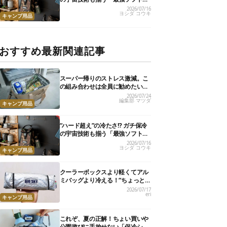
ーラー」17選
2026/07/16
ヨシダ コウキ
キャンプ用品
おすすめ最新関連記事
スーパー帰りのストレス激減。こ
の組み合わせは全員に勧めたい
【編集部のリアル購入品】
2026/07/24
編集部 マツダ
キャンプ用品
“ハード超え”の冷たさ!? ガチ保冷
の宇宙技術も揃う「最強ソフトク
ーラー」17選
2026/07/16
ヨシダ コウキ
キャンプ用品
クーラーボックスより軽くてアル
ミバッグより冷える！“ちょっと
の保冷”に大活躍の軽量バッグ7選
2026/07/17
eri
キャンプ用品
これぞ、夏の正解！ちょい買いや
公園遊びに手放せない「保冷ショ