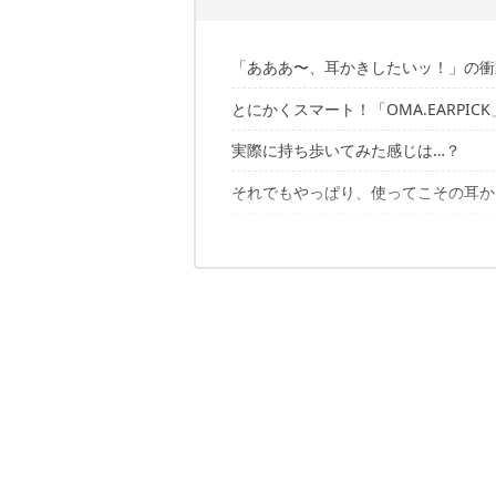
「あああ〜、耳かきしたいッ！」の衝
とにかくスマート！「OMA.EARPIC
何かとスマートすぎる耳かきを発見！
実際に持ち歩いてみた感じは…？
こんなカッコいい耳かき見たことない
キーホルダーに装着して持ち歩ける
それでもやっぱり、使ってこその耳か
スパイラル式のハイエンドモデル！
気になる点もいくつか…
6つのスリットが指にフィット
未知の感覚…けど、きもちいぃ〜
「OMA.EARPICK」は一生モノ。
耳かき自体の掃除が難しいぞ
こんなたくさん取れます【自粛】
表面はややキズがつきやすい
あわせて読みたい