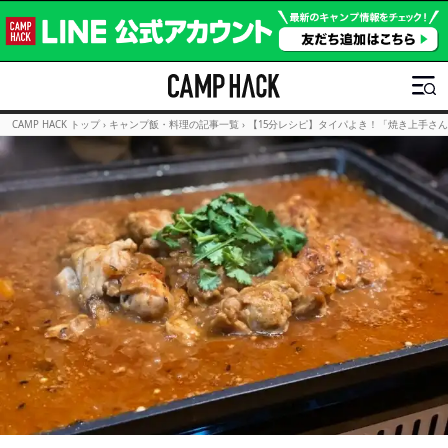
CAMP HACK トップ
›
キャンプ飯・料理の記事一覧
›
【15分レシピ】タイパよき！「焼き上手さん