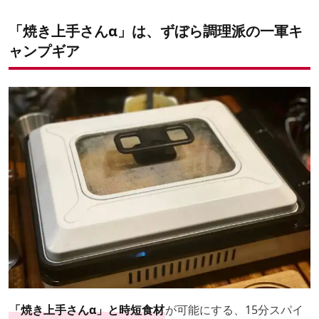
「焼き上手さんα」は、ずぼら調理派の一軍キ
ャンプギア
「焼き上手さんα」と時短食材
が可能にする、15分スパイ