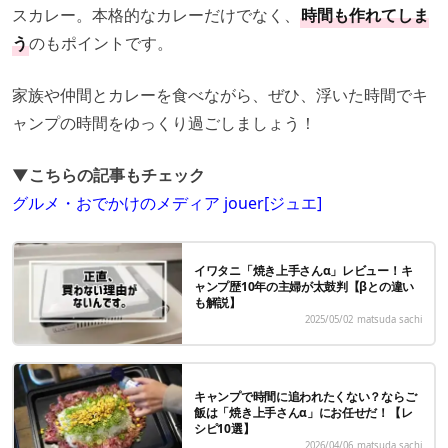
スカレー。本格的なカレーだけでなく、
時間も作れてしま
う
のもポイントです。
家族や仲間とカレーを食べながら、ぜひ、浮いた時間でキ
ャンプの時間をゆっくり過ごしましょう！
▼こちらの記事もチェック
グルメ・おでかけのメディア jouer[ジュエ]
イワタニ「焼き上手さんα」レビュー！キ
ャンプ歴10年の主婦が太鼓判【βとの違い
も解説】
2025/05/02
matsuda sachi
キャンプで時間に追われたくない？ならご
飯は「焼き上手さんα」にお任せだ！【レ
シピ10選】
2026/04/06
matsuda sachi