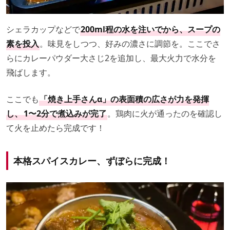
シェラカップなどで
200ml程の水を注いでから、スープの
素を投入
。味見をしつつ、好みの濃さに調節を。ここでさ
らにカレーパウダー大さじ2を追加し、最大火力で水分を
飛ばします。
ここでも
「焼き上手さんα」の表面積の広さが力を発揮
し、
1〜2分で煮込みが完了
。鶏肉に火が通ったのを確認し
て火を止めたら完成です！
本格スパイスカレー、ずぼらに完成！