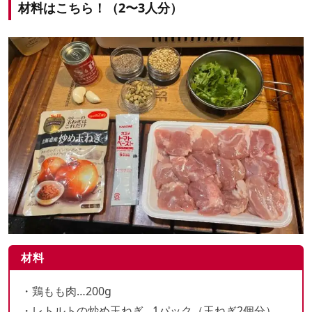
材料はこちら！（2〜3人分）
材料
・鶏もも肉…200g
・レトルトの炒め玉ねぎ…1パック（玉ねぎ2個分）