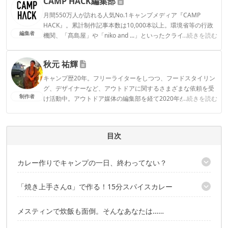
CAMP HACK編集部
月間550万人が訪れる人気No.1キャンプメディア『CAMP
HACK』。累計制作記事本数は10,000本以上。環境省等の行政
編集者
機関、「髙島屋」や「niko and ...」といったクライアントとの
...続きを読む
連携実績多数。また、TBSテレビ『ラヴィット！』等、各メデ
ィアで登壇機会多数の編集部員も所属。
秋元 祐輝
CAMP HACK編集部のプロフィール
キャンプ歴20年。フリーライターをしつつ、フードスタイリン
グ、デザイナーなど、アウトドアに関するさまざまな依頼を受
制作者
け活動中。アウトドア媒体の編集部を経て2020年からフリーラ
...続きを読む
ンスに。 ■Instagram：akimotti_bbq
秋元 祐輝のプロフィール
目次
カレー作りでキャンプの一日、終わってない？
時短カレー調理に使うのは「焼き上手さんα」！
「焼き上手さんα」で作る！15分スパイスカレー
材料はこちら！（2〜3人分）
メスティンで炊飯も面倒。そんなあなたは……
STEP1：鶏肉に下味をつける