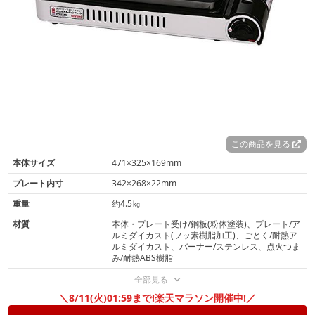
この商品を見る
本体サイズ
471×325×169mm
プレート内寸
342×268×22mm
重量
約4.5㎏
材質
本体・プレート受け/鋼板(粉体塗装)、プレート/ア
ルミダイカスト(フッ素樹脂加工)、ごとく/耐熱ア
ルミダイカスト、バーナー/ステンレス、点火つま
み/耐熱ABS樹脂
全部見る
＼8/11(火)01:59まで!楽天マラソン開催中!／