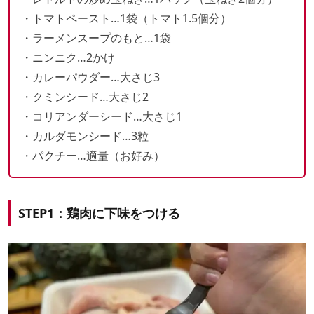
・トマトペースト…1袋（トマト1.5個分）
・ラーメンスープのもと…1袋
・ニンニク…2かけ
・カレーパウダー…大さじ3
・クミンシード…大さじ2
・コリアンダーシード…大さじ1
・カルダモンシード…3粒
・パクチー…適量（お好み）
STEP1：鶏肉に下味をつける