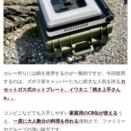
カレー作りには鍋を使用するのが一般的ですが、今回使用
するのは、ズボラ派キャンパーたちに絶大な人気を誇る
カ
セットガス式ホットプレート、イワタニ「焼き上手さん
α」。
コンビニなどでも入手しやすい
家庭用のCB缶が使える
う
え、
一度に大人数分の料理を作れる
便利さで、ファミリー
やグループの強い味方です。