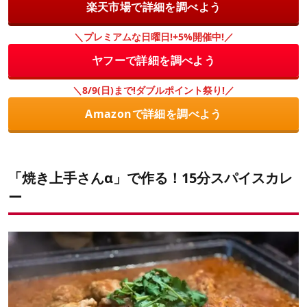
楽天市場で詳細を調べよう
＼プレミアムな日曜日!+5%開催中!／
ヤフーで詳細を調べよう
＼8/9(日)まで!ダブルポイント祭り!／
Amazonで詳細を調べよう
「焼き上手さんα」で作る！15分スパイスカレ
ー