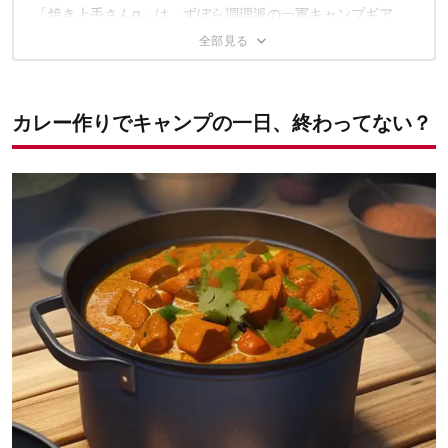
STEP2：「テンパリング」でオイルに香りを移す
「焼き上手さんα」は、ずぼら調理派の一軍キャンプギア
STEP3：鶏肉に火を通す
STEP4：時短するなら、煮込むべからず
STEP5：ずぼら秘密兵器「ラーメンスープの素」投入！
本格スパイスカレー、ずぼらに完成！
カレー作りでキャンプの一日、終わってない？