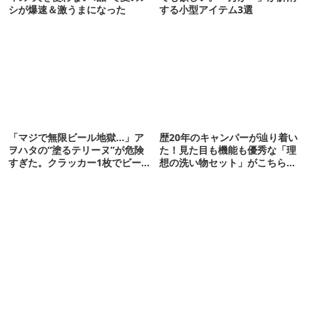
シが爆速＆激うまになった
する小型アイテム3選
「マジで無限ビール地獄…」ア
歴20年のキャンパーが辿り着い
ヲハタの“塗るテリーヌ”が危険
た！見た目も機能も優秀な「理
すぎた。クラッカー1枚でビール
想の洗い物セット」がこちらで
が止まらない！
す