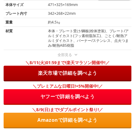
本体サイズ
471×325×169mm
プレート内寸
342×268×22mm
重量
約4.5㎏
材質
本体・プレート受け/鋼板(粉体塗装)、プレート/ア
ルミダイカスト(フッ素樹脂加工)、ごとく/耐熱ア
ルミダイカスト、バーナー/ステンレス、点火つま
み/耐熱ABS樹脂
全部見る
＼8/11(火)01:59まで!楽天マラソン開催中!／
楽天市場で詳細を調べよう
＼プレミアムな日曜日!+5%開催中!／
ヤフーで詳細を調べよう
＼8/9(日)まで!ダブルポイント祭り!／
Amazonで詳細を調べよう