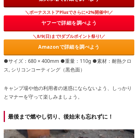
＼ボーナスストアPlusでさらに+2%開催中!／
ヤフーで詳細を調べよう
＼8/9(日)まで!ダブルポイント祭り!／
Amazonで詳細を調べよう
●サイズ：680 × 400mm ●重量：110g ●素材：耐熱クロ
ス, シリコンコーティング（黒色面）
キャンプ場や他の利用者の迷惑にならないよう、しっかり
とマナーを守って楽しみましょう。
最後まで燃やし切り、後始末も忘れずに！