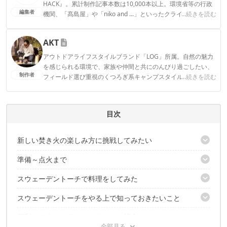
HACK』。累計制作記事本数は10,000本以上。環境省等の行政
編集者
機関、「髙島屋」や「niko and ...」といったクライアントとの
...続きを読む
連携実績多数。また、TBSテレビ『ラヴィット！』等、各メデ
ィアで登壇機会多数の編集部員も所属。
AKT
CAMP HACK編集部のプロフィール
アウトドアライフスタイルブランド「LOG」所属。自然の魅力
を感じられる環境で、家族や仲間と共にのんびり過ごしたい、
制作者
フィールド選び重視のくつろぎ系キャンプスタイル。のんびり
...続きを読む
過ごすはずが、いつしか撮影や執筆に追われてキャンプが忙し
なくなってしまった本末転倒キャンパー。Life over ground!
AKTのプロフィール
目次
新しい焚き火の楽しみ方に挑戦してみたい
準備～点火まで
そもそもスウェーデントーチって？
スウェーデントーチで料理をしてみた
スウェーデントーチが燃える仕組みは？
着火はとても簡単だった
スウェーデントーチをやる上で知っておきたいこと
気を付けるべきことは？
何もしなくてもみるみる燃えていく
どのぐらい暖かいの？
便利なスウェーデントーチキット紹介
キャンプ場のルールに従って楽しもう