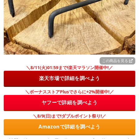
この商品を見る
＼8/11(火)01:59まで!楽天マラソン開催中!／
楽天市場で詳細を調べよう
＼ボーナスストアPlusでさらに+2%開催中!／
ヤフーで詳細を調べよう
＼8/9(日)まで!ダブルポイント祭り!／
Amazonで詳細を調べよう