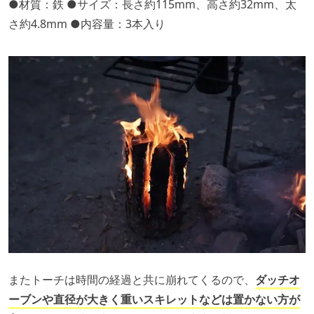
●材質：鉄 ●サイズ：長さ約115mm、高さ約32mm、太
さ約4.8mm ●内容量：3本入り
またトーチは時間の経過と共に崩れてくるので、
ダッチオ
ーブンや直径が大きく重いスキレットなどは置かない方が