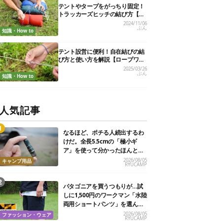
テントやタープをがっちり固定！
トラッカーズヒッチの結び方【実
用的ロープワークvol.6】
2024/11/06
ぶん
知識・How to
テント設営に便利！自在結びの結
び方と使い方を解説【ロープワー
ク】
2025/03/26
ぶん
知識・How to
人気記事
なるほど、ポチる人続出するわ
けだ。全長5.5cmの「極小ギ
ア」を使って分かったほんとの
魅力
2026/08/05
キャンプ用品
RYUCAMP
パタゴニアを買うつもりが…試
しに1,500円のワークマン「水陸
両用ショートパンツ」を選んだ
ら大正解だった
2026/08/05
ファッション・ウェア
RYUCAMP