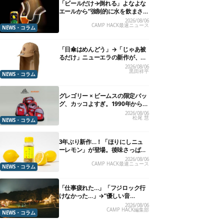
「ビールだけ→倒れる」よなよな
エールから“強制的に水を飲まさ
れる”グラスが発売
2026/08/06
CAMP HACK最速ニュース
NEWS・コラム
「日傘はめんどう」→「じゃあ被
るだけ」ニューエラの新作が、真
夏に照準合わせてます
2026/08/06
黒田祥平
NEWS・コラム
グレゴリー × ビームスの限定バッ
グ、カッコよすぎ。1990年から“3
年のみ使用”されていた、紫タグ
2026/08/06
松尾 慧
が復活
NEWS・コラム
3年ぶり新作…！「ほりにしニュ
ーレモン」が登場。後味さっぱり
の万能スパイス！【8月21日発
2026/08/06
CAMP HACK最速ニュース
売】
NEWS・コラム
「仕事疲れた…」「フジロック行
けなかった…」→“優しい音
楽”と“大きな自然”で治癒。まだ間
2026/08/06
CAMP HACK編集部
に合います。
NEWS・コラム