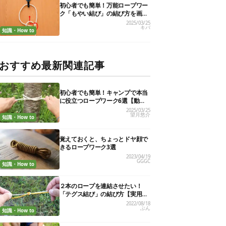
初心者でも簡単！万能ロープワー
ク「もやい結び」の結び方を画像
で解説
2025/03/25
キバ
知識・How to
おすすめ最新関連記事
初心者でも簡単！キャンプで本当
に役立つロープワーク6選【動画
付き解説】
2025/03/25
望月悠介
知識・How to
覚えておくと、ちょっとドヤ顔で
きるロープワーク3選
2023/04/19
GGGC
知識・How to
２本のロープを連結させたい！
「テグス結び」の結び方【実用的
ロープワークvol.７】
2022/08/18
ぶん
知識・How to