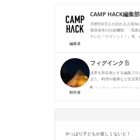
CAMP HACK編集部
月間550万人が訪れる人気No
環境省等の行政機関、「髙島屋」
テレビ『ラヴィット！』等、
編集者
CAMP HACK編集部のプ
フィグインク
浅草を所在地とする編集プロ
また、料理や健康など生活実
フィグインクのプロフィー
制作者
やっぱり子どもが楽しくないと！