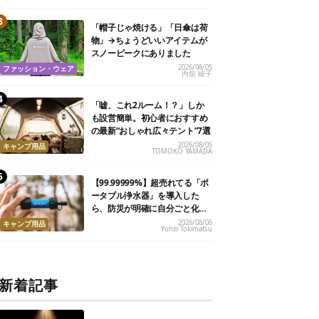
「帽子じゃ焼ける」「日傘は荷
物」→ちょうどいいアイテムが
スノーピークにありました
2026/08/05
ファッション・ウェア
内舘 綾子
「嘘、これ2ルーム！？」しか
も設営簡単。初心者におすすめ
の最新“おしゃれ広々テント”7選
2026/08/05
キャンプ用品
TOMOKO YAMADA
【99.99999%】超売れてる「ポ
ータブル浄水器」を導入した
ら、防災が明確に自分ごと化し
た
2026/08/06
キャンプ用品
Yuhei Tokimatsu
新着記事