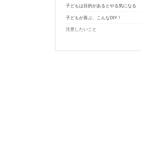
子どもは目的があるとやる気になる
ファミリーキャンプの主役は子どもた
子どもが喜ぶ、こんなDIY！
作ったり、塗ったり、加工したりDIY
成功体験を共有しよう！
注意したいこと
① 釣り竿作り
② ウッドストーブ作り
キャンプは子どもの成長の場
大人がやりすぎない
③ 木製時計キットでDIY
安全には注意を払う
④ どろだんご宝石作り
DIYで定番アップデート
仕上がりに関わらず褒める
⑤ 竹とんぼ工作キット