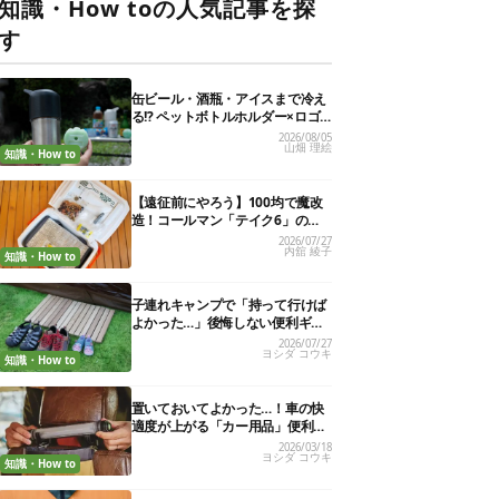
知識・How toの人気記事を探
す
缶ビール・酒瓶・アイスまで冷え
る!? ペットボトルホルダー×ロゴ
ス保冷剤が夏の最強コンビだった
2026/08/05
山畑 理絵
知識・How to
【遠征前にやろう】100均で魔改
造！コールマン「テイク6」の使
い勝手を“倍の倍”にする裏ワザ6連
2026/07/27
内舘 綾子
発
知識・How to
子連れキャンプで「持って行けば
よかった…」後悔しない便利ギア
13選
2026/07/27
ヨシダ コウキ
知識・How to
置いておいてよかった…！車の快
適度が上がる「カー用品」便利グ
ッズ27選
2026/03/18
ヨシダ コウキ
知識・How to