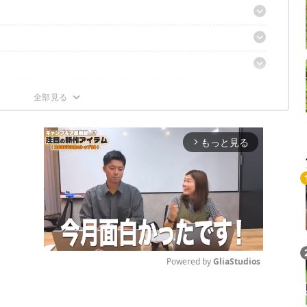
ち
体験を
もっと見る
arrow_forward_ios
Powered by 
GliaStudios
Mute