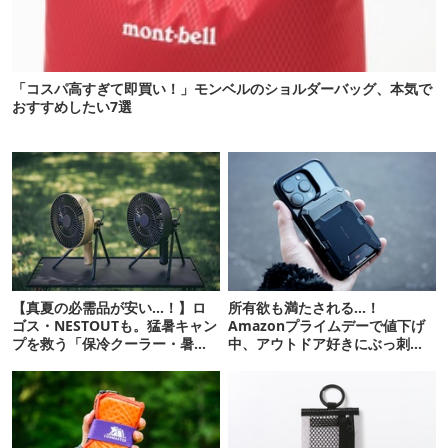
「コスパ高すぎて即買い！」モンベルのショルダーバッグ、本気で
おすすめしたい7選
【真夏の必需品が安い…！】ロ
所有欲も満たされる…！
ゴス・NESTOUTも。猛暑キャン
Amazonプライムデーで値下げ
プを救う「保冷クーラー・暑さ
中、アウトドア好きにぶっ刺さ
対策ギア」12選
る「便利ガジェット」8選