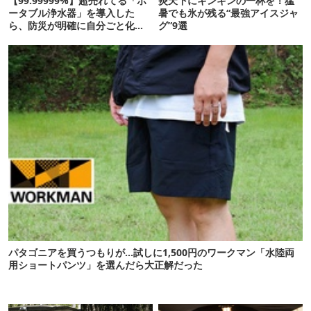
【99.99999%】超売れてる「ポ
炎天下にキンキンの一杯を！猛
ータブル浄水器」を導入した
暑でも氷が残る“最強アイスジャ
ら、防災が明確に自分ごと化し
グ”9選
た
パタゴニアを買うつもりが…試しに1,500円のワークマン「水陸両
用ショートパンツ」を選んだら大正解だった