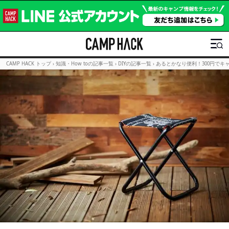
CAMP HACK トップ
›
知識・How toの記事一覧
›
DIYの記事一覧
›
あるとかなり便利！300円でキャ