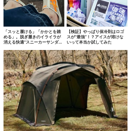
「スッと履ける」「かかとを踏
【検証】やっぱり保冷剤はロゴ
める」。脱ぎ履きのイライラが
スが“最強”！？アイスが溶けな
消える快適“スニーカーサンダ
いって本当か試してみた
ル”6選