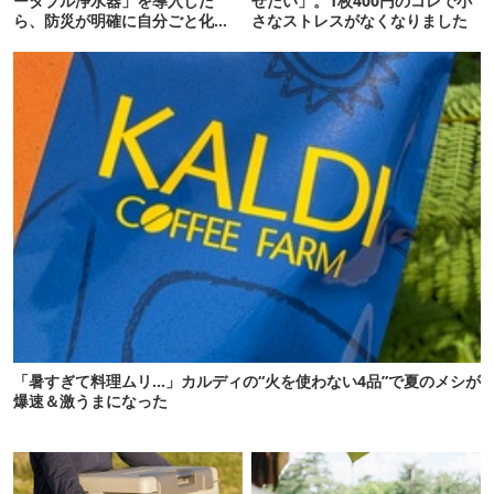
ータブル浄水器」を導入した
せたい」。1枚400円のコレで小
ら、防災が明確に自分ごと化し
さなストレスがなくなりました
た
「暑すぎて料理ムリ…」カルディの“火を使わない4品”で夏のメシが
爆速＆激うまになった