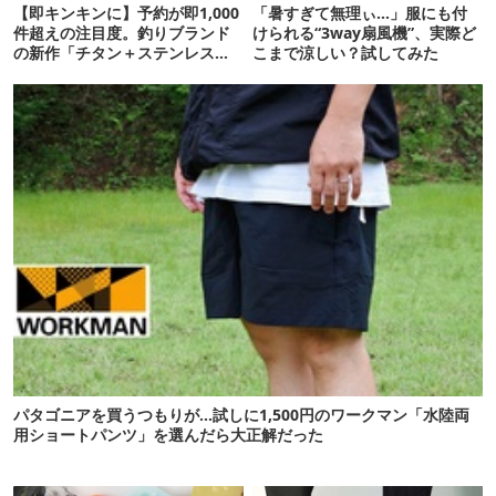
【即キンキンに】予約が即1,000
「暑すぎて無理ぃ…」服にも付
件超えの注目度。釣りブランド
けられる“3way扇風機”、実際ど
の新作「チタン＋ステンレスの
こまで涼しい？試してみた
保冷剤」が再販開始
パタゴニアを買うつもりが…試しに1,500円のワークマン「水陸両
用ショートパンツ」を選んだら大正解だった