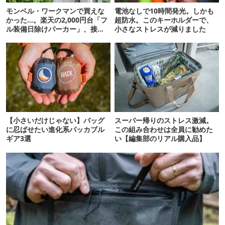
モンベル・ワークマンで買えな
電池なしで10時間発光。しかも
かった…。楽天の2,000円台「フ
超防水。このキーホルダーで、
ル装備日除けパーカー」、接触
小さなストレスが減りました
冷感が想像以上だった
【小さいだけじゃない】バッグ
スーパー帰りのストレス激減。
に忍ばせたい進化系パッカブル
この組み合わせは全員に勧めた
ギア3選
い【編集部のリアル購入品】