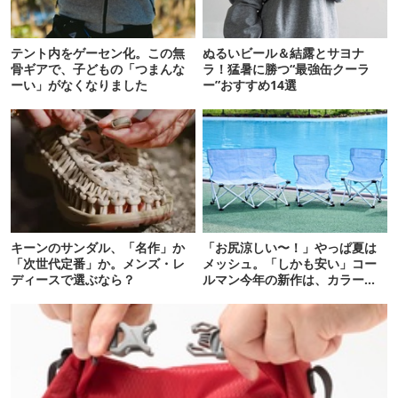
テント内をゲーセン化。この無
ぬるいビール＆結露とサヨナ
骨ギアで、子どもの「つまんな
ラ！猛暑に勝つ“最強缶クーラ
ーい」がなくなりました
ー”おすすめ14選
キーンのサンダル、「名作」か
「お尻涼しい〜！」やっぱ夏は
「次世代定番」か。メンズ・レ
メッシュ。「しかも安い」コー
ディースで選ぶなら？
ルマン今年の新作は、カラーも
さわやかです