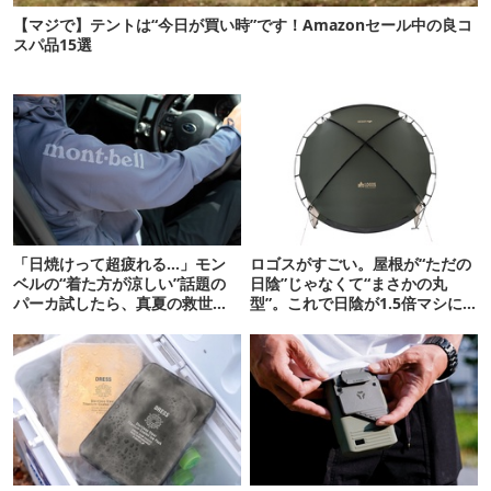
【マジで】テントは“今日が買い時”です！Amazonセール中の良コ
スパ品15選
「日焼けって超疲れる…」モン
ロゴスがすごい。屋根が“ただの
ベルの“着た方が涼しい”話題の
日陰”じゃなくて“まさかの丸
パーカ試したら、真夏の救世主
型”。これで日陰が1.5倍マシに
だった
なる新作タープです