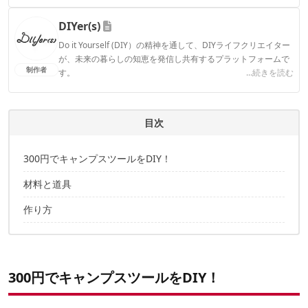
連携実績多数。また、TBSテレビ『ラヴィット！』等、各メデ
ィアで登壇機会多数の編集部員も所属。
DIYer(s)
CAMP HACK編集部のプロフィール
Do it Yourself (DIY）の精神を通して、DIYライフクリエイター
が、未来の暮らしの知恵を発信し共有するプラットフォームで
制作者
す。
...続きを読む
DIYer(s)のプロフィール
目次
300円でキャンプスツールをDIY！
材料と道具
作り方
300円でキャンプスツールをDIY！