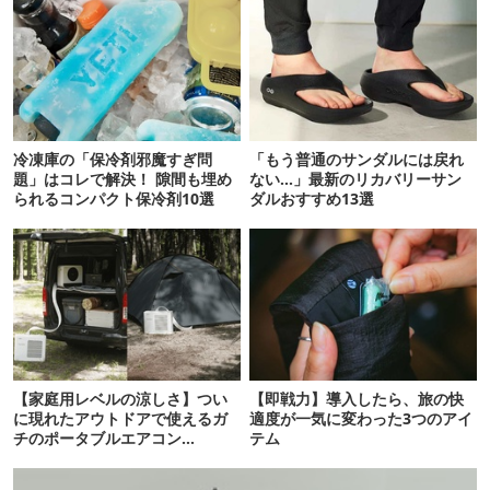
冷凍庫の「保冷剤邪魔すぎ問
「もう普通のサンダルには戻れ
題」はコレで解決！ 隙間も埋め
ない…」最新のリカバリーサン
られるコンパクト保冷剤10選
ダルおすすめ13選
【家庭用レベルの涼しさ】つい
【即戦力】導入したら、旅の快
に現れたアウトドアで使えるガ
適度が一気に変わった3つのアイ
チのポータブルエアコン
テム
「Suzune」最速レビュー