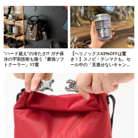
かも【8月4日から】
魅力
“ハード超え”の冷たさ!? ガチ保
【ヘリノックス43%OFFは驚
冷の宇宙技術も揃う「最強ソフ
き！】スノピ・テンマクも。セ
トクーラー」17選
ール中の「見逃せないキャンプ
道具」12選