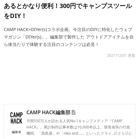
あるとかなり便利！300円でキャンプスツール
をDIY！
CAMP HACK×DIYer(s)コラボ企画。今注目のDIYに特化したウェブ
マガジン「DIYer(s)」。編集部で製作した アウトドアアイテムを自
ら体当たりで体験する注目のコンテンツは必見！
2021/12/01 更新
CAMP HACK編集部
月間550万人が訪れる人気No.1キャンプメディア『CAMP
HACK』。累計制作記事本数は10,000本以上。環境省等の行政
編集者
機関、「髙島屋」や「niko and ...」といったクライアントとの
...続きを読む