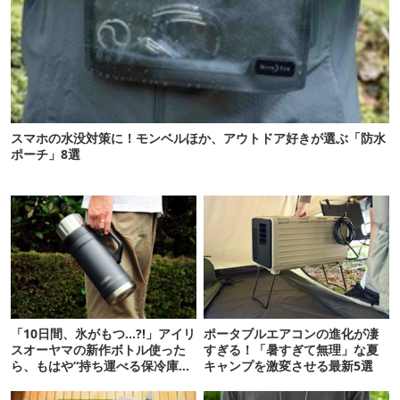
スマホの水没対策に！モンベルほか、アウトドア好きが選ぶ「防水
ポーチ」8選
「10日間、氷がもつ…?!」アイリ
ポータブルエアコンの進化が凄
スオーヤマの新作ボトル使った
すぎる！「暑すぎて無理」な夏
ら、もはや“持ち運べる保冷庫
キャンプを激変させる最新5選
級”で震えた