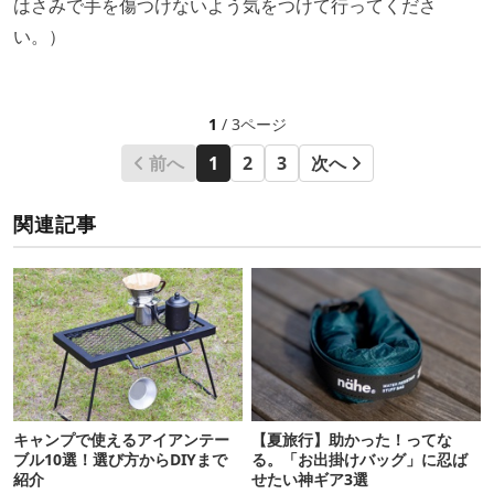
はさみで手を傷つけないよう気をつけて行ってくださ
い。）
1
/ 3ページ
前へ
1
2
3
次へ
関連記事
キャンプで使えるアイアンテー
【夏旅行】助かった！ってな
ブル10選！選び方からDIYまで
る。「お出掛けバッグ」に忍ば
紹介
せたい神ギア3選