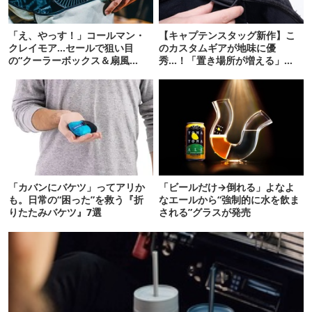
「え、やっす！」コールマン・
【キャプテンスタッグ新作】こ
クレイモア…セールで狙い目
のカスタムギアが地味に優
の“クーラーボックス＆扇風
秀…！「置き場所が増える」
機”12選
「荷物が落ちない」
「カバンにバケツ」ってアリか
「ビールだけ→倒れる」よなよ
も。日常の“困った”を救う『折
なエールから“強制的に水を飲ま
りたたみバケツ』7選
される”グラスが発売