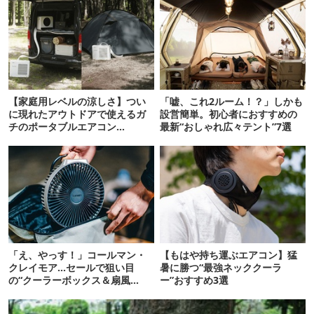
【家庭用レベルの涼しさ】つい
「嘘、これ2ルーム！？」しかも
に現れたアウトドアで使えるガ
設営簡単。初心者におすすめの
チのポータブルエアコン
最新“おしゃれ広々テント”7選
「Suzune」最速レビュー
「え、やっす！」コールマン・
【もはや持ち運ぶエアコン】猛
クレイモア…セールで狙い目
暑に勝つ“最強ネッククーラ
の“クーラーボックス＆扇風
ー”おすすめ3選
機”12選