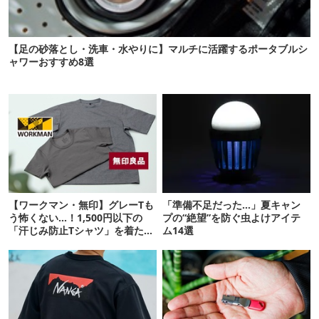
【足の砂落とし・洗車・水やりに】マルチに活躍するポータブルシ
ャワーおすすめ8選
【ワークマン・無印】グレーTも
「準備不足だった…」夏キャン
う怖くない…！1,500円以下の
プの“絶望”を防ぐ虫よけアイテ
「汗じみ防止Tシャツ」を着たら
ム14選
期待以上だった