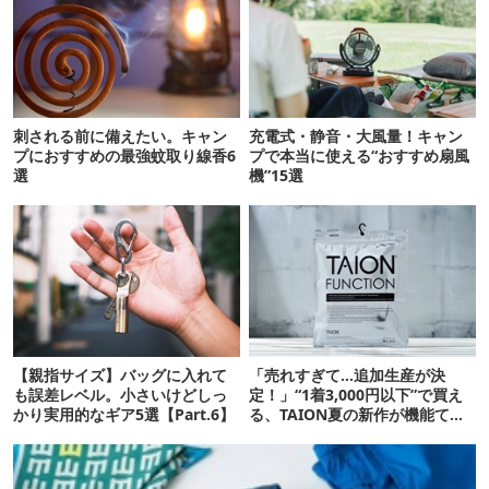
刺される前に備えたい。キャン
充電式・静音・大風量！キャン
プにおすすめの最強蚊取り線香6
プで本当に使える“おすすめ扇風
選
機”15選
【親指サイズ】バッグに入れて
「売れすぎて…追加生産が決
も誤差レベル。小さいけどしっ
定！」“1着3,000円以下”で買え
かり実用的なギア5選【Part.6】
る、TAION夏の新作が機能てん
こ盛りです