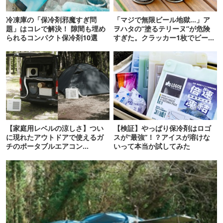
冷凍庫の「保冷剤邪魔すぎ問
「マジで無限ビール地獄…」ア
題」はコレで解決！ 隙間も埋め
ヲハタの“塗るテリーヌ”が危険
られるコンパクト保冷剤10選
すぎた。クラッカー1枚でビール
が止まらない！
【家庭用レベルの涼しさ】つい
【検証】やっぱり保冷剤はロゴ
に現れたアウトドアで使えるガ
スが“最強”！？アイスが溶けな
チのポータブルエアコン
いって本当か試してみた
「Suzune」最速レビュー