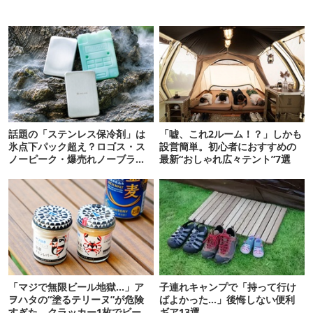
話題の「ステンレス保冷剤」は
「嘘、これ2ルーム！？」しかも
氷点下パック超え？ロゴス・ス
設営簡単。初心者におすすめの
ノーピーク・爆売れノーブラン
最新“おしゃれ広々テント”7選
ド品を比べてみた
「マジで無限ビール地獄…」ア
子連れキャンプで「持って行け
ヲハタの“塗るテリーヌ”が危険
ばよかった…」後悔しない便利
すぎた。クラッカー1枚でビール
ギア13選