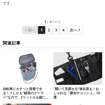
です。
1
/ 4ページ
前へ
1
2
3
4
次へ
関連記事
自転車にカチッと装着でき
“開いて見渡せる”進化系も！お
る！？しかも“縦長のクーラ
しゃれな「最旬サコッシュ」19
ー”なので、2リットルも縦に入
選
ります【THULE新作】