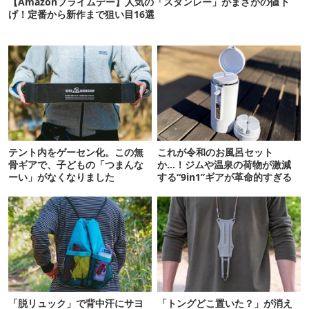
【Amazonプライムデー】人気の「スタンレー」がまさかの値下
げ！定番から新作まで狙い目16選
テント内をゲーセン化。この無
これが令和のお風呂セット
骨ギアで、子どもの「つまんな
か…！ジムや温泉の荷物が激減
ーい」がなくなりました
する“9in1”ギアが革命的すぎる
「脱リュック」で背中汗にサヨ
「トングどこ置いた？」が消え