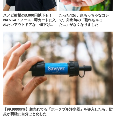
スノピ衝撃の3,000円以下も！
たった12g。超ちっちゃなコレ
NANGA・ノース…即カートに入
で、外出時の「割れちゃっ
れたいアウトドアな「値下げ夏
た…」がなくなりました
服」12選
【99.99999%】超売れてる「ポータブル浄水器」を導入したら、防
災が明確に自分ごと化した