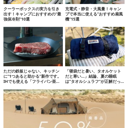
クーラーボックスの実力を引き
充電式・静音・大風量！キャン
出す！キャンプにおすすめの“最
プで本当に使える“おすすめ扇風
強保冷剤”10選
機”15選
ただの鉄板じゃない、キッチン
「寝袋だと暑い、タオルケット
に“1つあると助かる”新作です。
だと寒い…」結論、夏の睡眠
IHでも使える「フライパン亜
は“タオルシュラフ”が正解だっ
種」がすごい
た