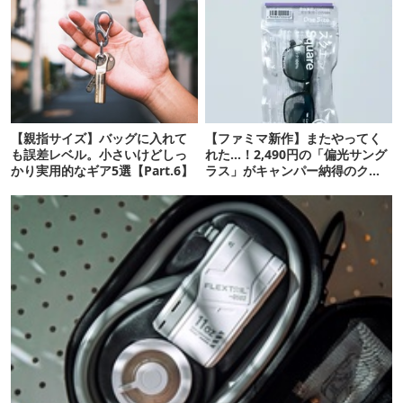
【親指サイズ】バッグに入れて
【ファミマ新作】またやってく
も誤差レベル。小さいけどしっ
れた…！2,490円の「偏光サング
かり実用的なギア5選【Part.6】
ラス」がキャンパー納得のクオ
リティ