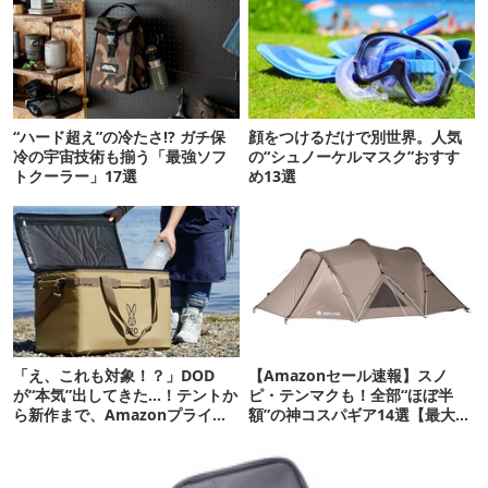
“ハード超え”の冷たさ!? ガチ保
顔をつけるだけで別世界。人気
冷の宇宙技術も揃う「最強ソフ
の“シュノーケルマスク”おすす
トクーラー」17選
め13選
「え、これも対象！？」DOD
【Amazonセール速報】スノ
が“本気”出してきた…！テントか
ピ・テンマクも！全部“ほぼ半
ら新作まで、Amazonプライム
額”の神コスパギア14選【最大
デーの注目ギア27選
71%OFF】