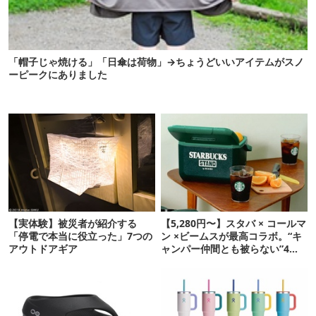
「帽子じゃ焼ける」「日傘は荷物」→ちょうどいいアイテムがスノ
ーピークにありました
【実体験】被災者が紹介する
【5,280円〜】スタバ × コールマ
「停電で本当に役立った」7つの
ン ×ビームスが最高コラボ。“キ
アウトドアギア
ャンパー仲間とも被らない”4ア
イテムを発表