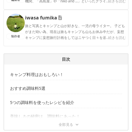
機関、「髙島屋」や「niko and ...」といったクライアントとの
...続きを読む
連携実績多数。また、TBSテレビ『ラヴィット！』等、各メデ
ィアで登壇機会多数の編集部員も所属。
iwasa fumika
CAMP HACK編集部のプロフィール
旅と写真とキャンプと山が好きな、一児の母ライター。 子ども
がまだ幼い為、現在は旅もキャンプも山もお休み中だが、妄想
制作者
キャンプに妄想旅行計画をしてはニヤつく日々を送る。今年こ
...続きを読む
そは、妄想から実現へ！と、これまた妄想中。
iwasa fumikaのプロフィール
目次
キャンプ料理はおもしろい！
おすすめ調味料5選
5つの調味料を使ったレシピを紹介
美味しさの秘密は、調味料にあった！