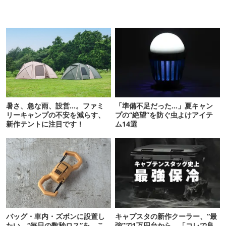
暑さ、急な雨、設営…。ファミ
「準備不足だった…」夏キャン
リーキャンプの不安を減らす、
プの“絶望”を防ぐ虫よけアイテ
新作テントに注目です！
ム14選
バッグ・車内・ズボンに設置し
キャプスタの新作クーラー、“最
たい。“毎日の数秒ロス”を、こ
強”で1万円台から。「コレで良