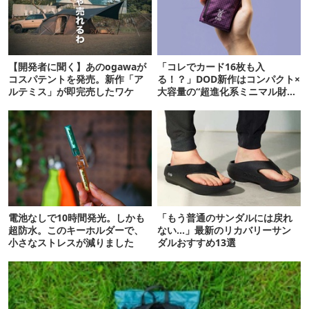
【開発者に聞く】あのogawaが
「コレでカード16枚も入
コスパテントを発売。新作「ア
る！？」DOD新作はコンパクト×
ルテミス」が即完売したワケ
大容量の“超進化系ミニマル財
布”だ！
電池なしで10時間発光。しかも
「もう普通のサンダルには戻れ
超防水。このキーホルダーで、
ない…」最新のリカバリーサン
小さなストレスが減りました
ダルおすすめ13選