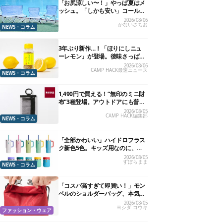
「お尻涼しい〜！」やっぱ夏はメ
ッシュ。「しかも安い」コールマ
ン今年の新作は、カラーもさわや
2026/08/06
かないさちお
かです
NEWS・コラム
3年ぶり新作…！「ほりにしニュ
ーレモン」が登場。後味さっぱり
の万能スパイス！【8月21日発
2026/08/06
CAMP HACK最速ニュース
売】
NEWS・コラム
1,490円で買える！“無印のミニ財
布”3種登場。アウトドアにも普段
使いにもいいかも
2026/08/05
CAMP HACK編集部
NEWS・コラム
「全部かわいい」ハイドロフラス
ク新色5色。キッズ用なのに、大
人が欲しくなりました
2026/08/05
ずぼらまま
NEWS・コラム
「コスパ高すぎて即買い！」モン
ベルのショルダーバッグ、本気で
おすすめしたい7選
2026/08/05
ヨシダ コウキ
ファッション・ウェア