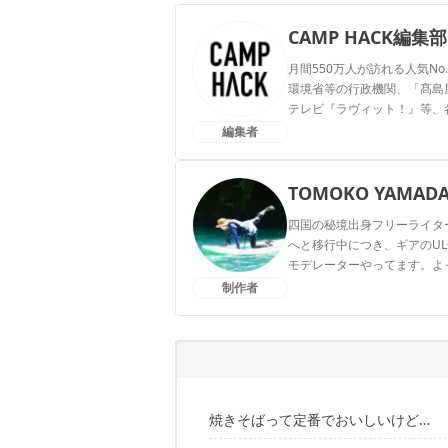
CAMP HACK編集部
月間550万人が訪れる人気No
環境省等の行政機関、「髙島屋」
テレビ『ラヴィット！』等、
編集者
CAMP HACK編集部のプ
TOMOKO YAMAD
四国の秘境出身フリーライタ
へと移行中につき、ギアのUL
モデレーターやってます。よってらっ
制作者
TOMOKO YAMADAのプ
焼きそばって定番でおいしいけど…