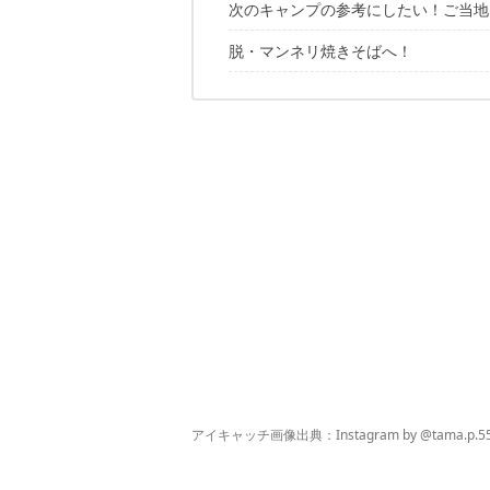
次のキャンプの参考にしたい！ご当地
脱・マンネリ焼きそばへ！
静岡県「富士宮焼きそば」
群馬県「上州太田焼きそば」
続けて「肉」をどうぞ
秋田県「横手焼きそば」
岡山県「ひるぜん焼きそば」
新潟県「イタリアン」
新潟県「糸魚川ブラック焼きそば」
福島県「浪江焼きそば」
【アレンジ】イタリアントマト焼きそ
【アレンジ】ジンジャーガーリックダ
アイキャッチ画像出典：Instagram by
@tama.p.5