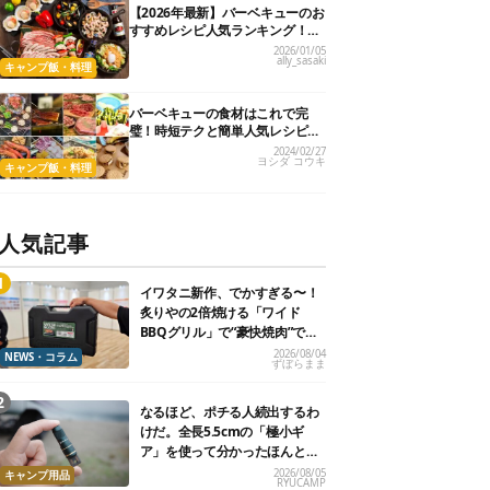
【2026年最新】バーベキューのお
すすめレシピ人気ランキング！食
材別45選
2026/01/05
ally_sasaki
キャンプ飯・料理
バーベキューの食材はこれで完
璧！時短テクと簡単人気レシピも
紹介
2024/02/27
ヨシダ コウキ
キャンプ飯・料理
人気記事
イワタニ新作、でかすぎる〜！
炙りやの2倍焼ける「ワイド
BBQグリル」で“豪快焼肉”でき
るよ【再販開始】
2026/08/04
NEWS・コラム
ずぼらまま
なるほど、ポチる人続出するわ
けだ。全長5.5cmの「極小ギ
ア」を使って分かったほんとの
魅力
2026/08/05
キャンプ用品
RYUCAMP