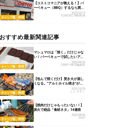
【コストコマニアが教える！】バ
ーベキュー（BBQ）するなら買っ
ておきたい５つの食材
2023/02/13
TOMOKO YAMADA
キャンプ飯・料理
おすすめ最新関連記事
マシュマロは「焼く」だけじゃな
い！バーベキューで試したいアレ
ンジ術8選
2026/04/24
CAMP HACK編集部
キャンプ飯・料理
【包んで焼くだけ】焚き火が楽し
くなる。“アルミホイル焼き”が最
強に簡単でうまい！
2025/10/29
ふじ やすこ
キャンプ飯・料理
【焼肉だけじゃもったいない！】
炭火で絶品「食材ネタ」14連発
2025/08/05
toto7
キャンプ飯・料理