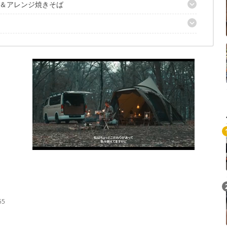
＆アレンジ焼きそば
ば
シダ焼きそば
55