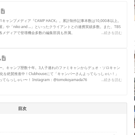
.1キャンプメディア『CAMP HACK』。累計制作記事本数は10,000本以上。
や「niko and ...」といったクライアントとの連携実績多数。また、TBS
各メディアで登壇機会多数の編集部員も所属。
...続きを読む
ロフィール
A
ー。キャンプ歴数十年。3人子連れのファミキャンからデュオ・ソロキャン
化を絶賛推進中！Clubhouseにて「キャンパーさんよってらっしゃい！」
しゃい〜！ Instagram：@tomokoyamada76
...続きを読む
ロフィール
目次