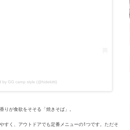
d by GG camp style (@hidekitti)
香りが食欲をそそる「焼きそば」。
やすく、アウトドアでも定番メニューの1つです。ただそ