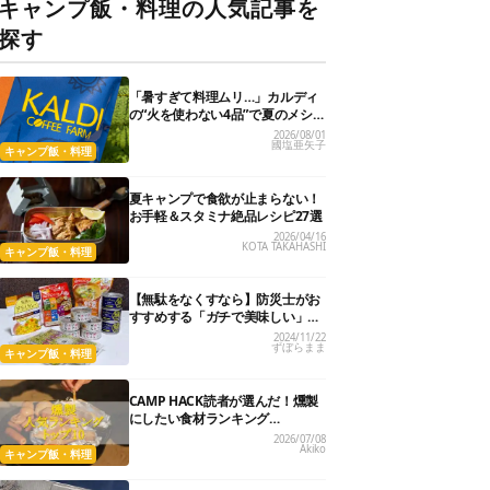
キャンプ飯・料理の人気記事を
探す
「暑すぎて料理ムリ…」カルディ
の“火を使わない4品”で夏のメシが
爆速＆激うまになった
2026/08/01
國塩亜矢子
キャンプ飯・料理
夏キャンプで食欲が止まらない！
お手軽＆スタミナ絶品レシピ27選
2026/04/16
KOTA TAKAHASHI
キャンプ飯・料理
【無駄をなくすなら】防災士がお
すすめする「ガチで美味しい」非
常食5選
2024/11/22
ずぼらまま
キャンプ飯・料理
CAMP HACK読者が選んだ！燻製
にしたい食材ランキング
『BEST10』
2026/07/08
Akiko
キャンプ飯・料理