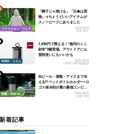
「帽子じゃ焼ける」「日傘は荷
物」→ちょうどいいアイテムが
スノーピークにありました
2026/08/05
ファッション・ウェア
内舘 綾子
1,490円で買える！“無印のミニ
財布”3種登場。アウトドアにも
普段使いにもいいかも
2026/08/05
NEWS・コラム
CAMP HACK編集部
缶ビール・酒瓶・アイスまで冷
える!? ペットボトルホルダー×ロ
ゴス保冷剤が夏の最強コンビだ
った
2026/08/05
知識・How to
山畑 理絵
新着記事