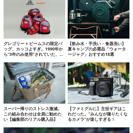
グレゴリー × ビームスの限定バ
【飲み水・手洗い・食器洗い】
ッグ、カッコよすぎ。1990年か
夏キャンプの必需品「ウォータ
ら“3年のみ使用”されていた、紫
ージャグ」おすすめ18選
タグが復活
スーパー帰りのストレス激減。
【ファミグルに】主役ギアはこ
この組み合わせは全員に勧めた
れだった。“みんなが撮りたくな
い【編集部のリアル購入品】
るカメラ”が楽しすぎる！