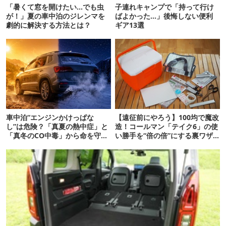
「暑くて窓を開けたい…でも虫
子連れキャンプで「持って行け
が！」夏の車中泊のジレンマを
ばよかった…」後悔しない便利
劇的に解決する方法とは？
ギア13選
車中泊“エンジンかけっぱな
【遠征前にやろう】100均で魔改
し”は危険？「真夏の熱中症」と
造！コールマン「テイク6」の使
「真冬のCO中毒」から命を守る
い勝手を“倍の倍”にする裏ワザ6
正しい対策
連発