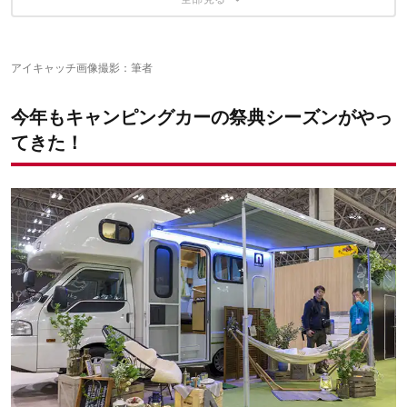
④ M・Y・Sミスティック＜J-cabinHN＞
小川迪裕の他の記事はこちら
⑤ トレーラーハウスデペロップメント＜グランピングトレーラ
ー＞
アイキャッチ画像撮影：筆者
今年もキャンピングカーの祭典シーズンがやっ
てきた！