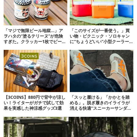
「マジで無限ビール地獄…」ア
「このサイズが一番使う。」買
ヲハタの“塗るテリーヌ”が危険
い物・ピクニック・ソロキャン
すぎた。クラッカー1枚でビール
に“ちょうどいい”小型クーラー
が止まらない！
ボックス13選
【3COINS】880円で背中が涼し
「スッと履ける」「かかとを踏
い！ライターがガチで試して効
める」。脱ぎ履きのイライラが
果を実感した神涼感グッズ3選
消える快適“スニーカーサンダ
ル”6選