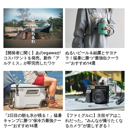
【開発者に聞く】あのogawaが
ぬるいビール＆結露とサヨナ
コスパテントを発売。新作「ア
ラ！猛暑に勝つ“最強缶クーラ
ルテミス」が即完売したワケ
ー”おすすめ14選
「2日目の朝も氷が残る！」猛暑
【ファミグルに】主役ギアはこ
キャンプに勝つ“保冷力最強クー
れだった。“みんなが撮りたくな
ラー”おすすめ16選
るカメラ”が楽しすぎる！