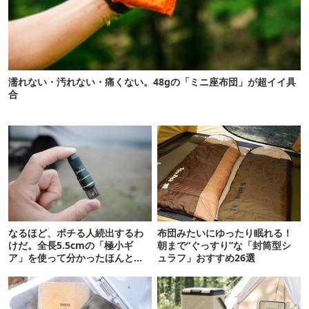
濡れない・汚れない・痛くない。48gの「ミニ座布団」が超イイ具
合
なるほど、ポチる人続出するわ
布団みたいにゆったり眠れる！
けだ。全長5.5cmの「極小ギ
朝まで“ぐっすり”な「封筒型シ
ア」を使って分かったほんとの
ュラフ」おすすめ26選
魅力