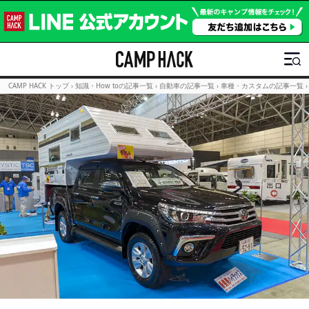
CAMP HACK トップ
›
知識・How toの記事一覧
›
自動車の記事一覧
›
車種・カスタムの記事一覧
›