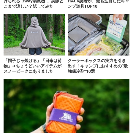
けられる“3way扇風機”、実際ど
HACK読者が、最も注目したキャ
こまで涼しい？試してみた
ンプ道具TOP10
「帽子じゃ焼ける」「日傘は荷
クーラーボックスの実力を引き
物」→ちょうどいいアイテムが
出す！キャンプにおすすめの“最
スノーピークにありました
強保冷剤”10選