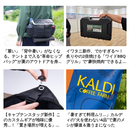
「重い」「背中暑い」がなくな
イワタニ新作、でかすぎる〜！
る。テントまで入る“革命ヒップ
炙りやの2倍焼ける「ワイドBBQ
バッグ”が夏のアウトドアを身軽
グリル」で“豪快焼肉”できるよ
にしてくれた
【再販開始】
【キャプテンスタッグ新作】こ
「暑すぎて料理ムリ…」カルデ
のカスタムギアが地味に優
ィの“火を使わない4品”で夏のメ
秀…！「置き場所が増える」
シが爆速＆激うまになった