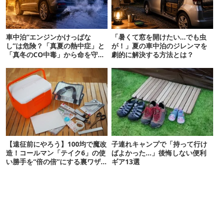
車中泊“エンジンかけっぱな
「暑くて窓を開けたい…でも虫
し”は危険？「真夏の熱中症」と
が！」夏の車中泊のジレンマを
「真冬のCO中毒」から命を守る
劇的に解決する方法とは？
正しい対策
【遠征前にやろう】100均で魔改
子連れキャンプで「持って行け
造！コールマン「テイク6」の使
ばよかった…」後悔しない便利
い勝手を“倍の倍”にする裏ワザ6
ギア13選
連発