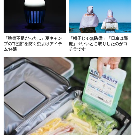
「準備不足だった…」夏キャン
「帽子じゃ無防備」「日傘は邪
プの“絶望”を防ぐ虫よけアイテ
魔」→いいとこ取りしたのがコ
ム14選
チラです