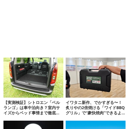
【実測検証】シトロエン「ベル
イワタニ新作、でかすぎる〜！
ランゴ」は車中泊向き？室内サ
炙りやの2倍焼ける「ワイドBBQ
イズからベッド事情まで徹底レ
グリル」で“豪快焼肉”できるよ
ビュー
【再販開始】