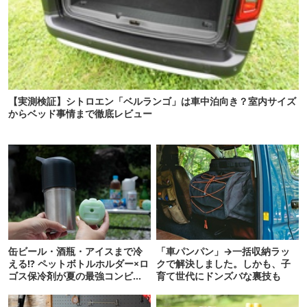
【実測検証】シトロエン「ベルランゴ」は車中泊向き？室内サイズ
からベッド事情まで徹底レビュー
缶ビール・酒瓶・アイスまで冷
「車パンパン」→一括収納ラッ
える!? ペットボトルホルダー×ロ
クで解決しました。しかも、子
ゴス保冷剤が夏の最強コンビだ
育て世代にドンズバな裏技も
った