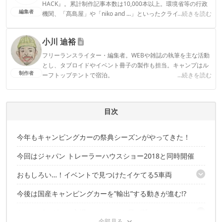
HACK』。累計制作記事本数は10,000本以上。環境省等の行政
編集者
機関、「髙島屋」や「niko and ...」といったクライアントとの
...続きを読む
連携実績多数。また、TBSテレビ『ラヴィット！』等、各メデ
ィアで登壇機会多数の編集部員も所属。
小川 迪裕
CAMP HACK編集部のプロフィール
フリーランスライター・編集者。WEBや雑誌の執筆を主な活動
とし、タブロイドやイベント冊子の製作も担当。キャンプはル
制作者
ーフトップテントで宿泊。
...続きを読む
小川 迪裕のプロフィール
目次
今年もキャンピングカーの祭典シーズンがやってきた！
今回はジャパン トレーラーハウスショー2018と同時開催
おもしろい…！イベントで見つけたイケてる5車両
今後は国産キャンピングカーを”輸出”する動きが進む!?
① カトーモーター＜ビックボール＞
② バンテック＜V670＞
キャンピングカー市場はこれからも目が離せない！
③ メルセデス・ベンツ＜V220 d Marco Polo HORIZON＞