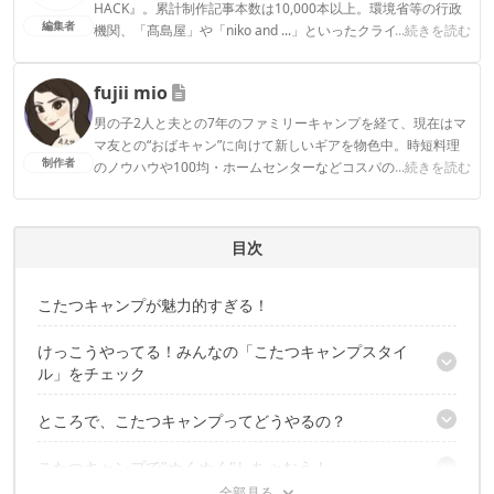
HACK』。累計制作記事本数は10,000本以上。環境省等の行政
編集者
機関、「髙島屋」や「niko and ...」といったクライアントとの
...続きを読む
連携実績多数。また、TBSテレビ『ラヴィット！』等、各メデ
ィアで登壇機会多数の編集部員も所属。
fujii mio
CAMP HACK編集部のプロフィール
男の子2人と夫との7年のファミリーキャンプを経て、現在はマ
マ友との“おばキャン”に向けて新しいギアを物色中。時短料理
制作者
のノウハウや100均・ホームセンターなどコスパの良好なギア
...続きを読む
など、快適＆お得にキャンプを楽しむ情報を日々収集していま
す。
fujii mioのプロフィール
目次
こたつキャンプが魅力的すぎる！
けっこうやってる！みんなの「こたつキャンプスタイ
ル」をチェック
ところで、こたつキャンプってどうやるの？
こたつ導入でもこのおしゃれ感
ヒーター二つ使いで即席こたつ
こたつキャンプで"ぬくぬく"しちゃおう！
ベンチインテーブルをこたつにしちゃう
やり方１：キャンプテーブルで「即席こたつ」
ハンドメイドこたつ
やり方２：レンタルを利用