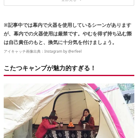
快適すぎて「ほぼ家」
おすすめ「こたつ布団」たち
やっぱり便利な電源サイト
子供もよろこぶ＆あったかい
リビング広めのツールームならならぜひやってみよう
※記事中では幕内で火器を使用しているシーンがあります
が、幕内での火器使用は厳禁です。やむを得ず持ち込む際
は自己責任のもと、換気に十分気を付けましょう。
アイキャッチ画像出典：Instagram by
@erfeel
こたつキャンプが魅力的すぎる！