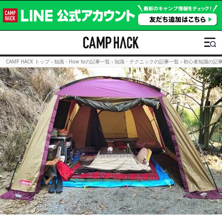
CAMP HACK トップ
›
知識・How toの記事一覧
›
知識・テクニックの記事一覧
›
初心者知識の記