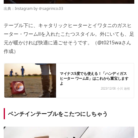
出典：Instagram by ＠
sagirinco.03
テーブル下に、キャタリックヒーターとイワタニのガスヒ
ーター・ワームⅡを入れたこたつスタイル。外にいても、足
元が暖かければ快適に過ごせそうです。（
@t0215wa
さん
作成）
マイナス5度でも使える！「ハンディガス
ヒーター ワームII」はこれから重宝します
よ
2023/12/08
小川 迪裕
ベンチインテーブルをこたつにしちゃう