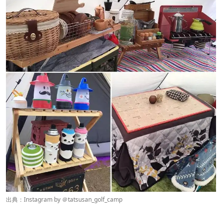
出典：Instagram by ＠
tatsusan_golf_camp