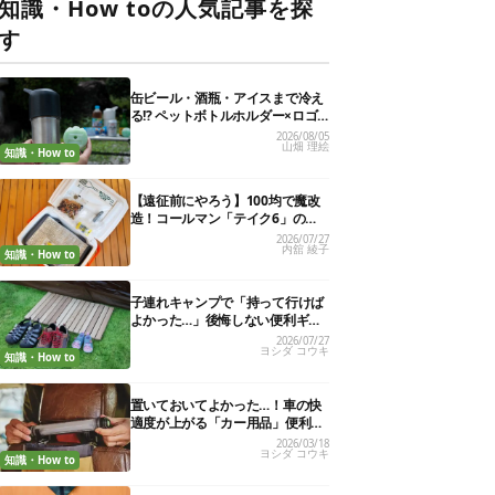
知識・How toの人気記事を探
す
缶ビール・酒瓶・アイスまで冷え
る!? ペットボトルホルダー×ロゴ
ス保冷剤が夏の最強コンビだった
2026/08/05
山畑 理絵
知識・How to
【遠征前にやろう】100均で魔改
造！コールマン「テイク6」の使
い勝手を“倍の倍”にする裏ワザ6連
2026/07/27
内舘 綾子
発
知識・How to
子連れキャンプで「持って行けば
よかった…」後悔しない便利ギア
13選
2026/07/27
ヨシダ コウキ
知識・How to
置いておいてよかった…！車の快
適度が上がる「カー用品」便利グ
ッズ27選
2026/03/18
ヨシダ コウキ
知識・How to