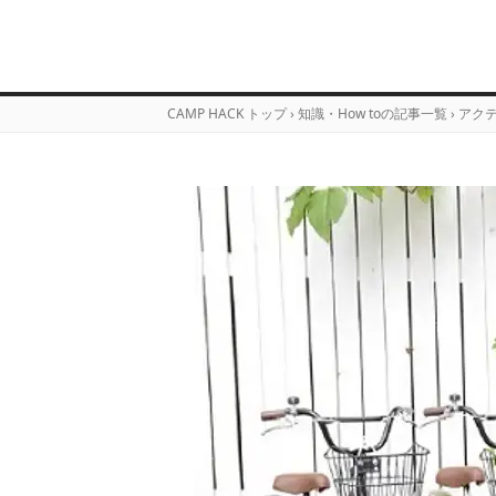
CAMP HACK トップ
›
知識・How toの記事一覧
›
アク