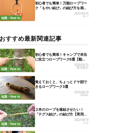
初心者でも簡単！万能ロープワー
ク「もやい結び」の結び方を画像
で解説
2025/03/25
キバ
知識・How to
おすすめ最新関連記事
初心者でも簡単！キャンプで本当
に役立つロープワーク6選【動画
付き解説】
2025/03/25
望月悠介
知識・How to
覚えておくと、ちょっとドヤ顔で
きるロープワーク3選
2023/04/19
GGGC
知識・How to
２本のロープを連結させたい！
「テグス結び」の結び方【実用的
ロープワークvol.７】
2022/08/18
ぶん
知識・How to