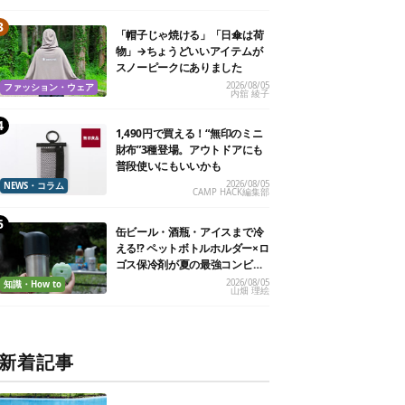
「帽子じゃ焼ける」「日傘は荷
物」→ちょうどいいアイテムが
スノーピークにありました
2026/08/05
ファッション・ウェア
内舘 綾子
1,490円で買える！“無印のミニ
財布”3種登場。アウトドアにも
普段使いにもいいかも
2026/08/05
NEWS・コラム
CAMP HACK編集部
缶ビール・酒瓶・アイスまで冷
える!? ペットボトルホルダー×ロ
ゴス保冷剤が夏の最強コンビだ
った
2026/08/05
知識・How to
山畑 理絵
新着記事