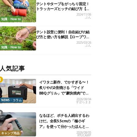
テントやタープをがっちり固定！
トラッカーズヒッチの結び方【実
用的ロープワークvol.6】
2024/11/06
ぶん
知識・How to
テント設営に便利！自在結びの結
び方と使い方を解説【ロープワー
ク】
2025/03/26
ぶん
知識・How to
人気記事
イワタニ新作、でかすぎる〜！
炙りやの2倍焼ける「ワイド
BBQグリル」で“豪快焼肉”でき
るよ【再販開始】
2026/08/04
NEWS・コラム
ずぼらまま
なるほど、ポチる人続出するわ
けだ。全長5.5cmの「極小ギ
ア」を使って分かったほんとの
魅力
2026/08/05
キャンプ用品
RYUCAMP