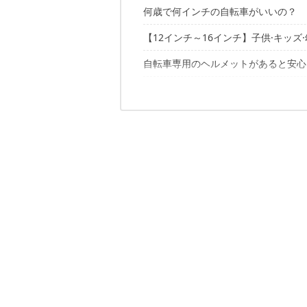
何歳で何インチの自転車がいいの？
【12インチ～16インチ】子供·キッズ
適正なサイズの選び方は？
買い替える時期はいつ頃？
自転車専用のヘルメットがあると安心
お手頃価格が魅力 リーズポート 補助
大人っぽいデザインが◎ ルイガノ ア
ヘルメットの選び方は？
ヘルメットにはどんなタイプがあるの
アーチを描くデザインがおしゃれ エー
パパもママも安心JIS基準適合品 チビ
子供·キッズ·幼児用自転車におすすめ
大人用のビッケ（bikke）の子供用モ
2歳でピッタリ足が着く ピープル 自転
お気に入り自転車をみつけてあげまし
蒸れにくい設計！ブリヂストン 幼児用
手押し棒が便利 トイザらス AVIGO 1
超軽量！パラディニア サイクリング
BMXタイプのハンドルデザイン マイパ
安全で軽量設計 FNStore-JP 自転車 
パンクしにくいタイヤ ヒッツ ネモ子
サイズ調整可能なアジャストダイヤル！
シマノ製6段ギア付き 21Technolog
ザ・シンプル！ エー・エヌ・デザインワ
やっぱり見た目は重要！ エー・エヌ・
運転しやすい！BMXタイプ ローリ 子
2017年最新モデル！ ジープ マウン