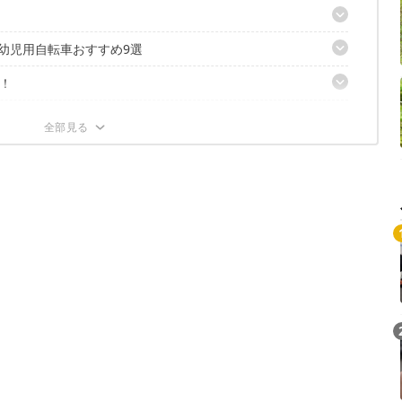
·幼児用自転車おすすめ9選
！
輪付き 幼児自転車
ルミフレーム キッズバイク
？
・エヌ・デザインワークス ジュニア キッズバイク
クル 16インチ子供用自転車
のヘルメット4選
デル！ ブリヂストン ビッケ エム
車
ょう
ヘルメット コロン
2インチ 子供用自転車
ヘルメット
ラス 16インチ子供自転車
ヘルメット
供用自転車
ブリヂストン エアリオ キッズヘルメット
y 子供用マウンテンバイク
ークス 子供自転車 22・24インチ
デザインワークス 子供自転車 18インチ
供自転車
テンバイク