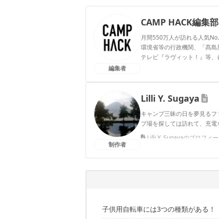
CAMP HACK編集部
月間550万人が訪れる人気No
環境省等の行政機関、「髙島屋」
テレビ『ラヴィット！』等、
編集者
CAMP HACK編集部のプ
Lilli Y. Sugaya
キャンプ三昧の日を夢見るフ
プ場を探しては訪れて、充電
Lilli Y. Sugayaのプロフィ
制作者
子供用自転車には3つの種類がある！