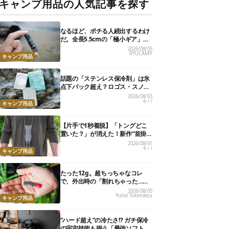
キャンプ用品の人気記事を探す
なるほど、ポチる人続出するわけ
だ。全長5.5cmの「極小ギア」を
使って分かったほんとの魅力
2026/08/05
RYUCAMP
キャンプ用品
話題の「ステンレス保冷剤」は氷
点下パック超え？ロゴス・スノー
ピーク・爆売れノーブランド品を
2026/08/03
キバ
比べてみた
キャンプ用品
【片手で1秒着脱】「トングどこ
置いた？」が消えた！新作“首掛
けトング”、男心くすぐるギミッ
2026/08/01
キバ
クが最高だった
キャンプ用品
たった12g。超ちっちゃなコレ
で、外出時の「割れちゃった…」
がなくなりました
2026/08/05
Yuhei Tokimatsu
キャンプ用品
“ハード超え”の冷たさ!? ガチ保冷
の宇宙技術も揃う「最強ソフトク