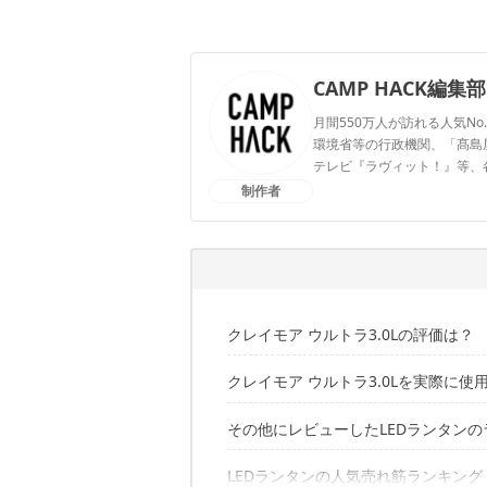
CAMP HACK編集部
月間550万人が訪れる人気No
環境省等の行政機関、「髙島屋」
テレビ『ラヴィット！』等、
制作者
CAMP HACK編集部のプ
クレイモア ウルトラ3.0Lの評価は？
クレイモア ウルトラ3.0Lを実際に使
その他にレビューしたLEDランタン
光量は強いが、置き場所は工夫が必要
最大光量でも1泊なら丸々使える長持
白色・電球色・ミックスと調光が可能
LEDランタンの人気売れ筋ランキング