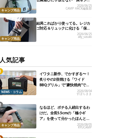
ルダーバッグ」7選
2026/06/25
CAMP HACK編集部
キャンプ用品
結局こればかり使ってる。レジカ
ゴ対応＆リュックに化ける「保冷
トートバッグ」9選
2026/06/25
ally_sasaki
キャンプ用品
人気記事
イワタニ新作、でかすぎる〜！
炙りやの2倍焼ける「ワイド
BBQグリル」で“豪快焼肉”でき
るよ【再販開始】
2026/08/04
NEWS・コラム
ずぼらまま
なるほど、ポチる人続出するわ
けだ。全長5.5cmの「極小ギ
ア」を使って分かったほんとの
魅力
2026/08/05
キャンプ用品
RYUCAMP