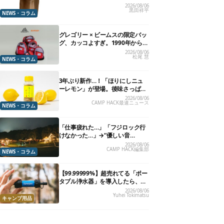
夏に照準合わせてます
2026/08/06
黒田祥平
NEWS・コラム
グレゴリー × ビームスの限定バッ
グ、カッコよすぎ。1990年から“3
年のみ使用”されていた、紫タグ
2026/08/06
松尾 慧
が復活
NEWS・コラム
3年ぶり新作…！「ほりにしニュ
ーレモン」が登場。後味さっぱり
の万能スパイス！【8月21日発
2026/08/06
CAMP HACK最速ニュース
売】
NEWS・コラム
「仕事疲れた…」「フジロック行
けなかった…」→“優しい音
楽”と“大きな自然”で治癒。まだ間
2026/08/06
CAMP HACK編集部
に合います。
NEWS・コラム
【99.99999%】超売れてる「ポー
タブル浄水器」を導入したら、防
災が明確に自分ごと化した
2026/08/06
Yuhei Tokimatsu
キャンプ用品