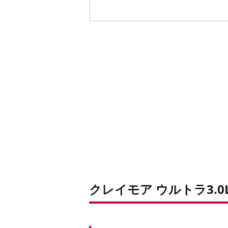
フックや充電残量表示など、機能多彩
コンパクトではないが、不便はない大
LEDランタンに関するおすすめの記事
クレイモア ウルトラ3.