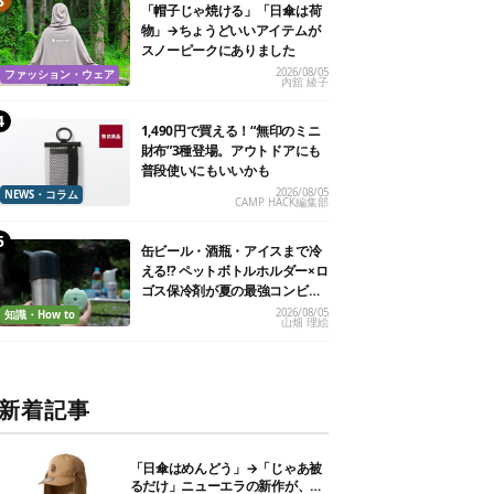
「帽子じゃ焼ける」「日傘は荷
物」→ちょうどいいアイテムが
スノーピークにありました
2026/08/05
ファッション・ウェア
内舘 綾子
1,490円で買える！“無印のミニ
財布”3種登場。アウトドアにも
普段使いにもいいかも
2026/08/05
NEWS・コラム
CAMP HACK編集部
缶ビール・酒瓶・アイスまで冷
える!? ペットボトルホルダー×ロ
ゴス保冷剤が夏の最強コンビだ
った
2026/08/05
知識・How to
山畑 理絵
新着記事
「日傘はめんどう」→「じゃあ被
るだけ」ニューエラの新作が、真