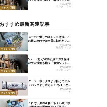
ーラー」17選
2026/07/16
ヨシダ コウキ
キャンプ用品
おすすめ最新関連記事
スーパー帰りのストレス激減。こ
の組み合わせは全員に勧めたい
【編集部のリアル購入品】
2026/07/24
編集部 マツダ
キャンプ用品
“ハード超え”の冷たさ!? ガチ保冷
の宇宙技術も揃う「最強ソフトク
ーラー」17選
2026/07/16
ヨシダ コウキ
キャンプ用品
クーラーボックスより軽くてアル
ミバッグより冷える！“ちょっと
の保冷”に大活躍の軽量バッグ7選
2026/07/17
eri
キャンプ用品
これぞ、夏の正解！ちょい買いや
公園遊びに手放せない「保冷ショ